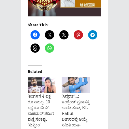
Share This:
Related
‘ತಿಂಗಳಿಗೆ 4 ಲಕ್ಷ
‘ಸಿದ್ಧರಾಗಿ’…:
ರೂ ಸಾಲಲ್ಲ.. 10
ಇಂಗ್ಲೆಂಡ್ ಪ್ರವಾಸಕ್ಕೆ
ಲಕ್ಷ ರೂ ಬೇಕು’:
ಭಾರತ ತಂಡ; KL
ಮಹಮದ್ ಶಮಿಗೆ
Rahul
ಮತ್ತೆ ಸಂಕಷ್ಟ,
ವಿಚಾರದಲ್ಲಿ ಆಯ್ಕೆ
‘ಸುಪ್ರೀಂ’
ಸಮಿತಿ ಯೂ-