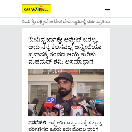
....ಉಡುಪಿಯ ಶ್ರೀಲಕ್ಷ್ಮೀವೆ೦ಕಟೇಶ ದೇವಸ್ಥಾನದಲ್ಲಿ ವರ್ಷ೦ಪ್ರತಿಯ ವಾಡಿಕೆಯ೦ತೆ
‘ನೀವಿದ್ದ ಜಾಗಕ್ಕೇ ಅಪ್ಡೇಟ್ ಬರಲ್ಲ..
ಅದು ನನ್ನ ಕೆಲಸವಲ್ಲ’ ಆಸ್ಟ್ರೇಲಿಯಾ
ಪ್ರವಾಸಕ್ಕೆ ತಂಡದ ಆಯ್ಕೆ ಕುರಿತು
ಮಹಮದ್ ಶಮಿ ಅಸಮಾಧಾನ!
ನವದೆಹಲಿ:
ಆಸ್ಟ್ರೇಲಿಯಾ ಪ್ರವಾಸಕ್ಕೆ ತಮ್ಮನ್ನು
ಪರಿಗಣಿಸದ ಕುರಿತು ಇದೇ ಮೊದಲ ಬಾರಿಗೆ