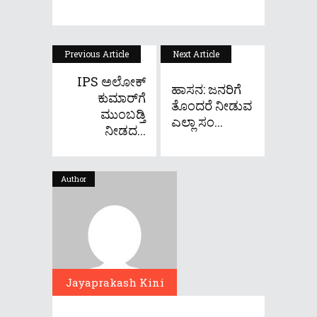
Previous Article
Next Article
IPS ಅಲೋಕ್‌
ಹಾಸನ: ಜನರಿಗೆ
ಕುಮಾರ್‌ಗೆ
ತೊಂದರೆ ನೀಡುವ
ಮುಂಬಡ್ತಿ
ಎಲ್ಲಾ ಸಂ...
ನೀಡದ...
Author
Jayaprakash Kini