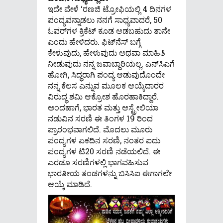
ಇದೇ ವೇಳೆ ‘ರಣಜಿ ಟ್ರೋಫಿಯಲ್ಲಿ 4 ದಿನಗಳ
ಪಂದ್ಯವನ್ನಾಡಲು ನನಗೆ ಸಾಧ್ಯವಾದರೆ, 50
ಓವರ್‌ಗಳ ಕ್ರಿಕೆಟ್ ಕೂಡ ಆಡಬಹುದು ತಾನೇ
ಎಂದು ಹೇಳಿದರು. ಫಿಟ್‌ನೆಸ್ ಬಗ್ಗೆ
ಕೇಳುವುದು, ಹೇಳುವುದು ಅಥವಾ ಮಾಹಿತಿ
ನೀಡುವುದು ನನ್ನ ಜವಾಬ್ದಾರಿಯಲ್ಲ. ಎನ್‌ಸಿಎಗೆ
ಹೋಗಿ, ಸಿದ್ಧರಾಗಿ ಪಂದ್ಯ ಆಡುವುದೊಂದೇ
ನನ್ನ ಕೆಲಸ ಎನ್ನುವ ಮೂಲಕ ಆಯ್ಕೆದಾರರ
ವಿರುದ್ಧ ಶಮಿ ಆಕ್ರೋಶ ಹೊರಹಾಕಿದ್ದಾರೆ.
ಅಂದಹಾಗೆ, ಭಾರತ ಮತ್ತು ಆಸ್ಟ್ರೇಲಿಯಾ
ನಡುವಿನ ಸರಣಿ ಈ ತಿಂಗಳ 19 ರಿಂದ
ಪ್ರಾರಂಭವಾಗಲಿದೆ. ಮೊದಲು ಮೂರು
ಪಂದ್ಯಗಳ ಏಕದಿನ ಸರಣಿ, ನಂತರ ಐದು
ಪಂದ್ಯಗಳ ಟಿ20 ಸರಣಿ ನಡೆಯಲಿದೆ. ಈ
ಎರಡೂ ಸರಣಿಗಳಲ್ಲಿ ಭಾಗವಹಿಸುವ
ಭಾರತೀಯ ತಂಡಗಳನ್ನು ಬಿಸಿಸಿಐ ಈಗಾಗಲೇ
ಆಯ್ಕೆ ಮಾಡಿದೆ.