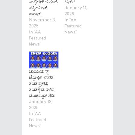
ಮೆಟ್ಟಿಲೇರಿದ ಮಾಜಿ
ಟರ್ನ್!
ಪತ್ನಿ ಹಸೀನ್
January 11,
ಜಹಾನ್!
2025
November 8,
In "AA
2025
Featured
In "AA
News"
Featured
News"
ಚಾಂಪಿಯನ್ಸ್
ಟ್ರೋಫಿಗೆ ಭಾರತ
ತಂಡ ಪ್ರಕಟ;
ತಂಡಕ್ಕೆ ಮರಳಿದ
ಮುಹಮ್ಮದ್ ಶಮಿ
January 18,
2025
In "AA
Featured
News"