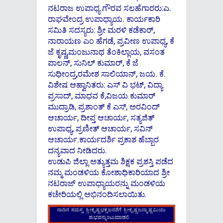
ನಟರಾಜ ಉಪಾಧ್ಯ ಗೌರವ ಸಲಹೆಗಾರರು:ಎ.
ರಾಘವೇಂದ್ರ ಉಪಾಧ್ಯಾಯ. ಕಾರ್ಯಕಾರಿ
ಸಮಿತಿ ಸದಸ್ಯರು: ಶ್ರೀ ಮರಳಿ ಕಡೆಕಾರ್,
ನಾರಾಯಣ ಎಂ ಹೆಗಡೆ, ಪ್ರವೀಣ ಉಪಾಧ್ಯ, ಕೆ
ಜೆ ಕೃಷ್ಣ,ಮಂಜುನಾಥ ತೆಂಕಿಲ್ಲಾಯ, ವಸಂತ
ಪಾಲನ್, ಸುನಿಲ್ ಕುಮಾರ್, ಕೆ ಜೆ
ಸುಧೀಂದ್ರ,ರಮೇಶ ಸಾಲಿಯಾನ್, ಜಯ. ಕೆ.
ವಿಶೇಷ ಆಹ್ವಾನಿತರು: ಎಸ್ ವಿ ಭಟ್, ವಿದ್ಯಾ
ಪ್ರಸಾದ್, ಮಾಧವ ಕೆ,ವಿಜಯ ಕುಮಾರ್
ಮುದ್ರಾಡಿ, ಪ್ರಶಾಂತ್ ಕೆ ಎಸ್, ಅರವಿಂದ್
ಆಚಾರ್ಯ, ದೀಪ್ತ ಆಚಾರ್ಯ, ಸತ್ಯಜಿತ್
ಉಪಾಧ್ಯ, ಪ್ರಣೀತ್ ಆಚಾರ್ಯ, ಸವಿನ್
ಆಚಾರ್ಯ.ಕಾರ್ಯದರ್ಶಿ ಪ್ರಕಾಶ ಹೆಬ್ಬಾರ
ದನ್ಯವಾದ ನೀಡಿದರು.
ಉಡುಪಿ ಜಿಲ್ಲಾ ಅತ್ಯುತ್ತಮ ಶಿಕ್ಷಕ ಪ್ರಶಸ್ತಿ ಪಡೆದ
ನಮ್ಮ ಮಂಡಳಿಯ ಕೋಶಾಧಿಕಾರಿಯಾದ ಶ್ರೀ
ನಟರಾಜ್ ಉಪಾಧ್ಯಾಯರನ್ನು ಮಂಡಳಿಯ
ಕಚೇರಿಯಲ್ಲಿ ಅಭಿನಂದಿಸಲಾಯಿತು.