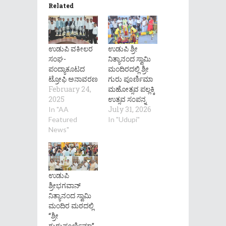
Related
ಉಡುಪಿ ವಕೀಲರ
ಉಡುಪಿ ಶ್ರೀ
ಸಂಘ-
ನಿತ್ಯಾನಂದ ಸ್ವಾಮಿ
ಪಂದ್ಯಾಕೂಟದ
ಮಂದಿರದಲ್ಲಿ ಶ್ರೀ
ಟ್ರೋಫಿ ಅನಾವರಣ
ಗುರು ಪೂರ್ಣಿಮಾ
February 24,
ಮಹೋತ್ಸವ ಪಲ್ಲಕ್ಕಿ
2025
ಉತ್ಸವ ಸ೦ಪನ್ನ
July 31, 2026
In "AA
Featured
In "Udupi"
News"
ಉಡುಪಿ
ಶ್ರೀಭಗವಾನ್
ನಿತ್ಯಾನಂದ ಸ್ವಾಮಿ
ಮಂದಿರ ಮಠದಲ್ಲಿ
“ಶ್ರೀ
ಗುರುಪೂರ್ಣಿಮಾ”