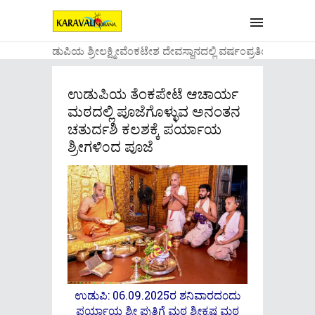
....ಉಡುಪಿಯ ಶ್ರೀಲಕ್ಷ್ಮೀವೆ೦ಕಟೇಶ ದೇವಸ್ಥಾನದಲ್ಲಿ ವರ್ಷ೦ಪ್ರತಿಯ ವಾಡಿಕ
ಉಡುಪಿಯ ತೆಂಕಪೇಟೆ ಆಚಾರ್ಯ
ಮಠದಲ್ಲಿ ಪೂಜೆಗೊಳ್ಳುವ ಅನಂತನ
ಚತುರ್ದಶಿ ಕಲಶಕ್ಕೆ ಪರ್ಯಾಯ
ಶ್ರೀಗಳಿ೦ದ ಪೂಜೆ
ಉಡುಪಿ: 06.09.2025ರ ಶನಿವಾರದ೦ದು
ಪರ್ಯಾಯ ಶ್ರೀ ಪುತ್ತಿಗೆ ಮಠ ಶ್ರೀಕೃಷ್ಣ ಮಠ