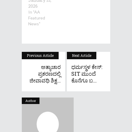
January 15,
2026
In "AA
Featured
News"
Previous Article
Next Article
ಅತ್ಯಾಚಾರ
ಧರ್ಮಸ್ಥಳ ಕೇಸ್​:
ಪ್ರಕರಣದಲ್ಲಿ
SIT ಮುಂದೆ
ಜೀವಾವಧಿ ಶಿಕ್ಷ...
ಕೊನೆಗೂ ಬ...
Author