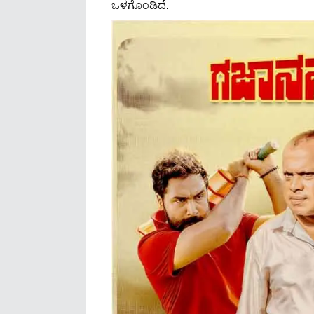
ಒಳಗೊಂಡಿದೆ.