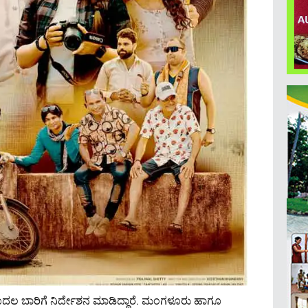
ಮೊದಲ ಬಾರಿಗೆ ನಿರ್ದೇಶನ ಮಾಡಿದ್ದಾರೆ. ಮಂಗಳೂರು ಹಾಗೂ