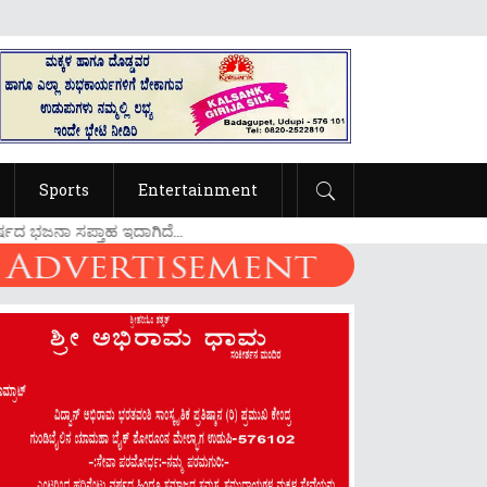
Sports
Entertainment
ಸಪ್ತಾಹ ಇದಾಗಿದೆ...
....ಉಡುಪಿಯ ಶ್ರೀಲಕ್ಷ್