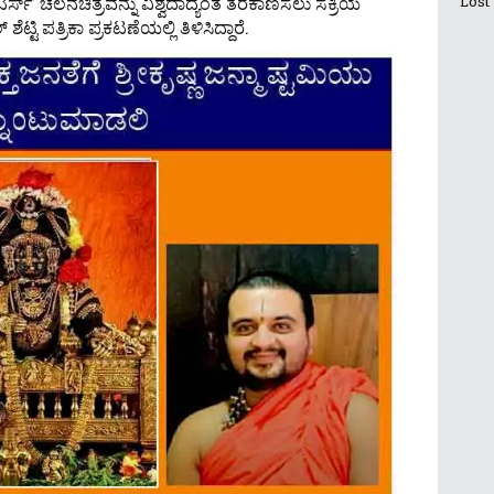
್ಸ್’ ಚಲನಚಿತ್ರವನ್ನು ವಿಶ್ವದಾದ್ಯಂತ ತೆರೆಕಾಣಿಸಲು ಸಕ್ರಿಯ
Lost
್ಟಿ ಪತ್ರಿಕಾ ಪ್ರಕಟಣೆಯಲ್ಲಿ ತಿಳಿಸಿದ್ದಾರೆ.