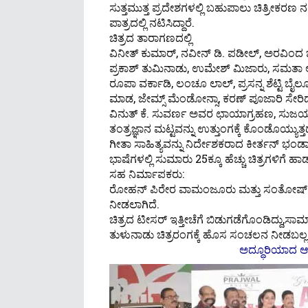
ಸುತ್ತಮುತ್ತ ಪ್ರದೇಶಗಳಲ್ಲಿ ಬಹುಪಾಲು ಚಿತ್ರೀಕರಣ ನಡೆ
ಪಾತ್ರದಲ್ಲಿ ನಟಿಸಿದ್ದಾರೆ.
ಚಿತ್ರದ ತಾರಾಗಣದಲ್ಲಿ
ವಿನೀತ್ ಕುಮಾರ್, ನವೀನ್ ಡಿ. ಪಡೀಲ್, ಅರವಿ
ಪ್ರಕಾಶ್ ತುಮಿನಾಡು, ಉಮೇಶ್ ಮಿಜಾರು, ಸಮತಾ ಅಮೀನ
ರೂಪಾ ವರ್ಕಾಡಿ, ಲಂಚೂ ಲಾಲ್, ಪ್ರಸನ್ನ ಶೆಟ್ಟಿ ಬೈಲೂ
ಮಾಡ, ಜೇಮ್ಸ್ ಮೆಂಡೋನ್ಸಾ, ಕರಣ್ ಪೂಜಾರಿ ಸೇರಿದ
ವಿನುತ್ ಕೆ. ಸುವರ್ಣ ಅವರ ಛಾಯಾಗ್ರಹಣ, ಸುಜಯ
ತಂತ್ರಜ್ಞಾನ ಮಟ್ಟವನ್ನು ಉತ್ತುಂಗಕ್ಕೆ ಕೊಂಡೊಯ್ಯುತ್ತದ
ಗೀತಾ ಸಾಹಿತ್ಯವನ್ನು ನಿರ್ದೇಶಕರಾದ ಕೀರ್ತನ್ ಭಂಡಾ
ಭಾಷೆಗಳಲ್ಲಿ ಸುಮಾರು 25ಕ್ಕೂ ಹೆಚ್ಚು ಚಿತ್ರಗಳಿಗೆ 
ಸಹ ನಿರ್ಮಾಪಕರು:
ರೋಹನ್ ಪಿರೇರ ವಾಮಂಜೂರು ಮತ್ತು ಸಂತೋಷ್ ಲ
ನೀಡಲಾಗಿದೆ.
ಚಿತ್ರದ ಟೀಸರ್ ಇತ್ತೀಚೆಗೆ ಬಿಡುಗಡೆಗೊಂಡಿದ್ದು,ಸಾಮ
ತುಳುನಾಡು ಚಿತ್ರರಂಗಕ್ಕೆ ಹೊಸ ಸಂಚಲನ ನೀಡಬಲ್ಲ ಚಿತ್
ಅದ್ಧೂರಿಯಾದ ಆ