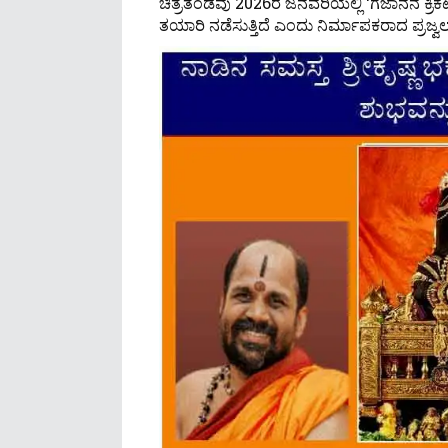
ಚಿತ್ರತಂಡವು 2026ರ ಜನವರಿಯಲ್ಲಿ ‘ಗಜಾನನ ಕ್ರಿಕೆಟರ
ತಯಾರಿ ನಡೆಸುತ್ತಿದೆ ಎಂದು ನಿರ್ಮಾಪಕರಾದ ಪ್ರಜ್ವಲ್ ಶೆಟ