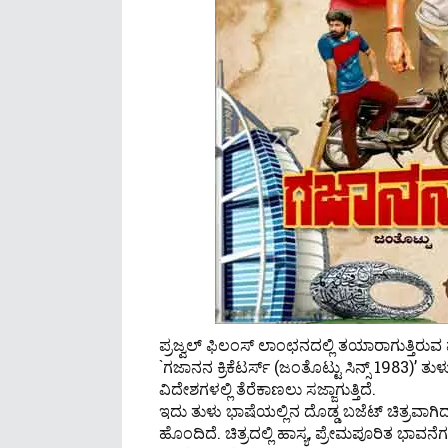
ಪ್ರಜ್ವಲ್ ಫಿಲಂಸ್ ಲಾಂಛನದಲ್ಲಿ ತಯಾರಾಗುತ್ತಿರುವ 
`ಗಜಾನನ ಕ್ರಿಕೆಟರ್ಸ್ (ಜಂತೊಟ್ಟು ಸಿನ್ಸ್ 1983)’ 
ವಿದೇಶಗಳಲ್ಲಿ ತೆರೆಕಾಣಲು ಸಜ್ಜಾಗುತ್ತಿದೆ.
ಇದು ತುಳು ಭಾಷೆಯಲ್ಲಿನ ದೊಡ್ಡ ಬಜೆಟ್ ಚಿತ್ರವಾಗಿದ್ದ
ಹೊಂದಿದೆ. ಚಿತ್ರದಲ್ಲಿ ಹಾಸ್ಯ, ಪ್ರೇಮಪೂರಿತ ಭಾ