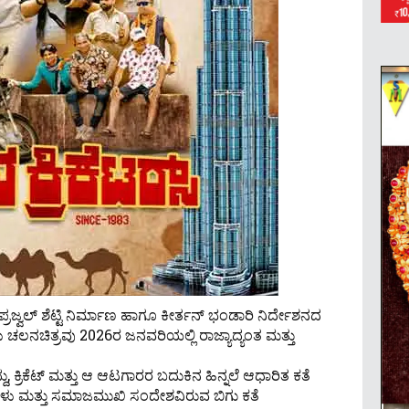
ಪ್ರಜ್ವಲ್ ಶೆಟ್ಟಿ ನಿರ್ಮಾಣ ಹಾಗೂ ಕೀರ್ತನ್ ಭಂಡಾರಿ ನಿರ್ದೇಶನದ
ತುಳು ಚಲನಚಿತ್ರವು 2026ರ ಜನವರಿಯಲ್ಲಿ ರಾಜ್ಯಾದ್ಯಂತ ಮತ್ತು
ು, ಕ್ರಿಕೆಟ್ ಮತ್ತು ಆ ಆಟಗಾರರ ಬದುಕಿನ ಹಿನ್ನಲೆ ಆಧಾರಿತ ಕತೆ
ವನೆಗಳು ಮತ್ತು ಸಮಾಜಮುಖಿ ಸಂದೇಶವಿರುವ ಬಿಗು ಕತೆ