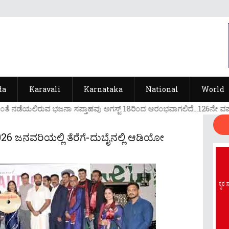
da
Karavali
Karnataka
National
World
ೆಯಲಿರುವ ಭಜನಾ ಸಪ್ತಾಹವು ಅಗಸ್ಟ್ 18ರಿ೦ದ ಆರ೦ಭವಾಗಲಿದೆ...126ನೇ ವರ್ಷದ ಭಜನಾ 
2026 ಜನವರಿಯಲ್ಲಿ ತೆರೆಗೆ-ದುಬೈನಲ್ಲಿ ಆಡಿಯೋ