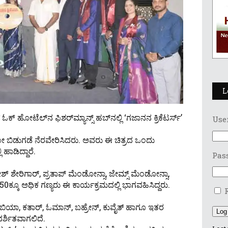
L
 ಹೋಟೆಲ್‌ನ ಫಿಶರ್‌ಮ್ಯಾನ್ಸ್ ಹಬ್‌ನಲ್ಲಿ ‘ಗಜಾನನ ಕ್ರಿಕೆಟರ್ಸ್’
Use
 ಬಿಡುಗಡೆ ನೆರವೇರಿಸಿದರು. ಅವರು ಈ ಚಿತ್ರದ ಒಂದು
ಹಾಡಿದ್ದಾರೆ.
Pas
ಹರೀಶ್ ಶೇರಿಗಾರ್, ಪ್ರತಾಪ್ ಮೆಂಡೋನ್ಸಾ, ಜೇಮ್ಸ್ ಮೆಂಡೋನ್ಸಾ,
0ಕ್ಕೂ ಅಧಿಕ ಗಣ್ಯರು ಈ ಕಾರ್ಯಕ್ರಮದಲ್ಲಿ ಭಾಗವಹಿಸಿದ್ದರು.
ಿಯಾ, ಕತಾರ್, ಓಮಾನ್, ಬಹ್ರೇನ್, ಕುವೈತ್ ಹಾಗೂ ಇತರ
Log
ರ್ಶಿತವಾಗಲಿದೆ.