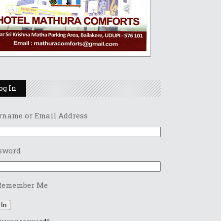
og In
rname or Email Address
sword
Remember Me
 In