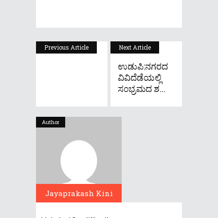
Previous Article
Next Article
ಉಡುಪಿ:ನಗರದ
ವಿವಿದೆಡೆಯಲ್ಲಿ
ಸ೦ಭ್ರಮದ ಶ...
Author
Jayaprakash Kini