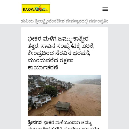
....ಉಡುಪಿಯ ಶ್ರೀಲಕ್ಷ್ಮೀವೆ೦ಕಟೇಶ ದೇವಸ್ಥಾನದಲ್ಲಿ ವರ್ಷ೦ಪ್ರತಿಯ ವಾಡಿಕೆ
ಭೀಕರ ಮಳೆಗೆ ಜಮ್ಮು-ಕಾಶ್ಮೀರ
ತತ್ತರ: ಸಾವಿನ ಸಂಖ್ಯೆ 41ಕ್ಕೆ ಏರಿಕೆ;
ಕೇಂದ್ರದಿಂದ ನೆರವಿನ ಭರವಸೆ;
ಮುಂದುವರೆದ ರಕ್ಷಣಾ
ಕಾರ್ಯಾಚರಣೆ
ಶ್ರೀನಗರ
: ಭೀಕರ ಮಳೆಯಿಂದಾಗಿ ಜಮ್ಮು
ಮತ್ತು ಕಾಶ್ಮೀರ ತತ್ತರಿಸಿ ಹೋಗಿದ್ದು, ಭೂ ಕುಸಿತ,