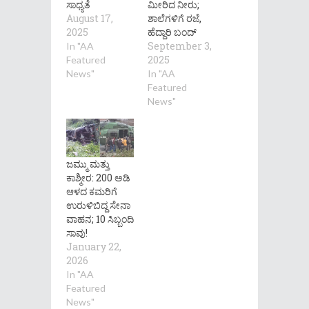
ಸಾಧ್ಯತೆ
ಮೀರಿದ ನೀರು;
August 17,
ಶಾಲೆಗಳಿಗೆ ರಜೆ,
2025
ಹೆದ್ದಾರಿ ಬಂದ್
September 3,
In "AA
2025
Featured
News"
In "AA
Featured
News"
ಜಮ್ಮು ಮತ್ತು
ಕಾಶ್ಮೀರ: 200 ಅಡಿ
ಆಳದ ಕಮರಿಗೆ
ಉರುಳಿಬಿದ್ದ ಸೇನಾ
ವಾಹನ; 10 ಸಿಬ್ಬಂದಿ
ಸಾವು!
January 22,
2026
In "AA
Featured
News"