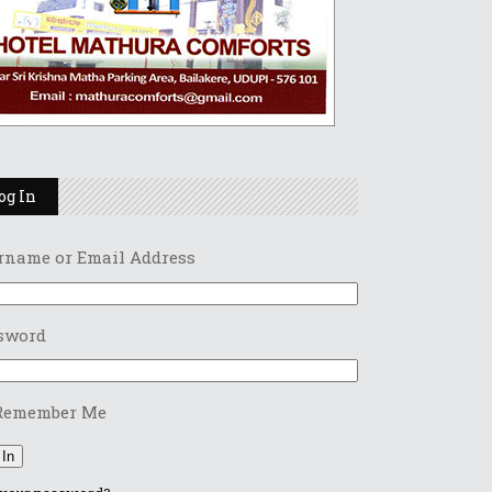
og In
rname or Email Address
sword
Remember Me
 In