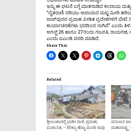
ಇನ್ನು ಈ ಘಟನೆ ಬಗ್ಗೆ ಮಾತನಾಡಿದ ಕಂದಾಯ ಮತ್ತು
“ಬೈತರಾಣಿ ನದಿಯು ಅಪಾಯದ ಮಟ್ಟ ಮೀರಿ ಹರಿಯುತ್ತಿದ
ಜಾಜ್‌ಪುರದ ಪ್ರವಾಹ ಪೀಡಿತ ಪ್ರದೇಶಗಳಿಗೆ ಭೇಟಿ ನೀಡು
ಕಾರ್ಯಾಚರಣೆಗಳು ಭರದಿಂದ ಸಾಗಿವೆ” ಎಂದು ತಿಳಿಸಿದ
ಆಗಸ್ಟ್ 26 ಹಾಗೂ 27ರಂದು ಗಜಪತಿ, ರಾಯಗಡ, ನಯ
ಎಂದು ಐಎಂಡಿ ವರದಿ ಮಾಡಿದೆ.
Share This:
Related
ಶ್ರೀಲಂಕಾದಲ್ಲಿ ಭಾರೀ ಮಳೆ, ಪ್ರವಾಹ,
ವರುಣನ ಅಬ್ಬರಕ
ಭೂಕುಸಿತ, – 50ಕ್ಕೂ ಹೆಚ್ಚು ಮಂದಿ ಸಾವು
ಮಹಾರಾಷ್ಟ್ರ