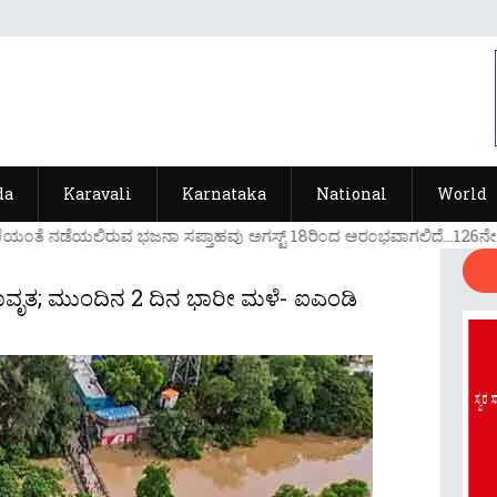
da
Karavali
Karnataka
National
World
ೆಯ೦ತೆ ನಡೆಯಲಿರುವ ಭಜನಾ ಸಪ್ತಾಹವು ಅಗಸ್ಟ್ 18ರಿ೦ದ ಆರ೦ಭವಾಗಲಿದೆ...126ನೇ ವರ್ಷ
ಜಲಾವೃತ; ಮುಂದಿನ 2 ದಿನ ಭಾರೀ ಮಳೆ- ಐಎಂಡಿ