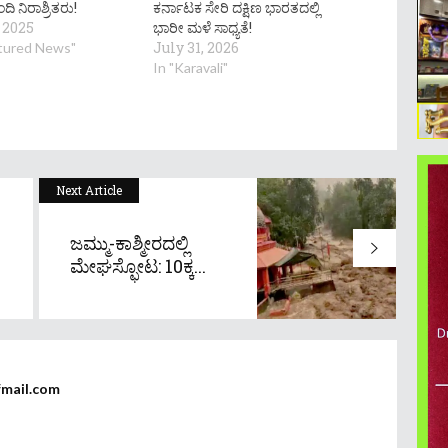
 ನಿರಾಶ್ರಿತರು!
ಕರ್ನಾಟಕ ಸೇರಿ ದಕ್ಷಿಣ ಭಾರತದಲ್ಲಿ
 2025
ಭಾರೀ ಮಳೆ ಸಾಧ್ಯತೆ!
July 31, 2026
atured News"
In "Karavali"
Next Article
ಜಮ್ಮು-ಕಾಶ್ಮೀರದಲ್ಲಿ
ಮೇಘಸ್ಫೋಟ: 10ಕ್ಕ...
fmail.com