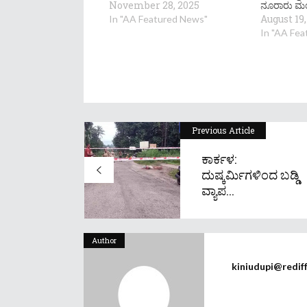
November 28, 2025
ನೂರಾರು ಮಂದಿ
August 19,
In "AA Featured News"
In "AA Fe
Previous Article
ಕಾರ್ಕಳ:
ದುಷ್ಕರ್ಮಿಗಳಿಂದ ಬಡ್ಡಿ
ವ್ಯಾಪ...
Author
kiniudupi@redif