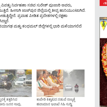
 ವಿಪತ್ತು ನಿರ್ವಹಣಾ ಸಚಿವ ಸುರೇಶ್ ಪೂಜಾರಿ ಅವರು,
ೆ. ಹೀಗಾಗಿ ಜಾಜ್‌ಪುರ ಜಿಲ್ಲೆಯಲ್ಲಿ ತೀವ್ರ ಹಾನಿಯುಂಟಾಗಿದೆ.
ತ್ತಿದ್ದೇನೆ. ಪ್ರವಾಹ ಪೀಡಿತ ಪ್ರದೇಶಗಳಲ್ಲಿ ರಕ್ಷಣಾ
್ದಾರೆ.
ಾಗಢ ಮತ್ತು ಕಂಧಮಲ್ ಜಿಲ್ಲೆಗಳಲ್ಲಿ ಭಾರಿ ಮಳೆಯಾಗಲಿದೆ
್ಕೆ ತತ್ತರಿಸಿದ
ಕಾವೇರಿ ಕಿತ್ತಾಟದ ನಡುವೆ ರಾಜ್ಯಕ್ಕೆ
: ಆರು ಜನರ ಸಾವು,
ಹವಾಮಾನ ಇಲಾಖೆ ಸಿಹಿ ಸುದ್ದಿ;