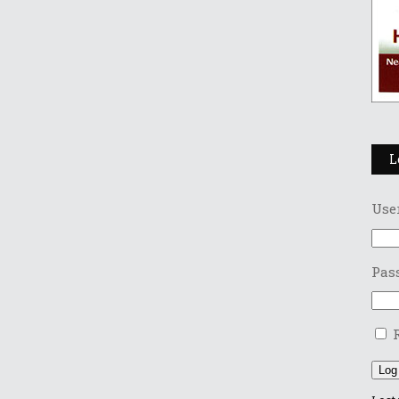
L
Use
Pas
Log