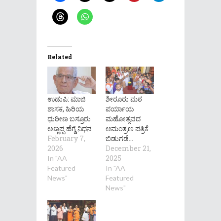
Related
ಉಡುಪಿ: ಮಾಜಿ
ಶೀರೂರು ಮಠ
ಶಾಸಕ, ಹಿರಿಯ
ಪರ್ಯಾಯ
ಧುರೀಣ ಬಸ್ರೂರು
ಮಹೋತ್ಸವದ
ಅಣ್ಣಪ್ಪ ಹೆಗ್ಡೆ ನಿಧನ
ಆಮಂತ್ರಣ ಪತ್ರಿಕೆ
February 7,
ಬಿಡುಗಡೆ…
2026
December 21,
2025
In "AA
Featured
In "AA
News"
Featured
News"