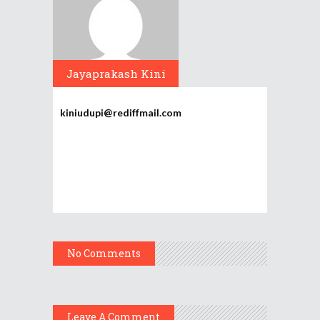
Jayaprakash Kini
kiniudupi@rediffmail.com
No Comments
Leave A Comment