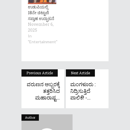
ಉಡುಪಿಯಲ್ಲಿ
18ನೇ ಚಿಟ್ಟಾಣಿ
ಸಪ್ತಾಹ ಉದ್ಘಾಟನೆ
November 6,
2025
In
"Entertainment"
Previous Article
Next Article
ವರುಣನ ಅಬ್ಬರಕ್ಕೆ
ಮಂಗಳೂರು :
ತತ್ತರಿಸಿದ
ನಿದ್ರಿಸುತ್ತಿದೆ
ಮಹಾರಾಷ್ಟ...
ಪಾಲಿಕೆ! -...
Author