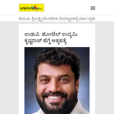
....ಉಡುಪಿಯ ಶ್ರೀಲಕ್ಷ್ಮೀವೆ೦ಕಟೇಶ ದೇವಸ್ಥಾನದಲ್ಲಿ ವರ್ಷ೦ಪ್ರತಿಯ ವಾಡಿಕ
ಉಡುಪಿ: ಹೋಟೆಲ್ ಉದ್ಯಮಿ
ಕೃಷ್ಣರಾಜ್ ಹೆಗ್ಡೆ ಆತ್ಮಹತ್ಯೆ