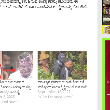
್ಟ ಸಂದೇಶವನ್ನು ಕಳುಹಿಸುವ ಉದ್ದೇಶವನ್ನು ಹೊಂದಿದೆ. ಈ
ಳ ನಡುವೆ ಅವರಿಗೆ ಬೆಂಬಲ ಸೂಚಿಸುವ ಉದ್ದೇಶವನ್ನು ಹೊಂದಿದೆ
ವಿರೋಧಿ ಅಭಿಯಾನದ
ಧರ್ಮಸ್ಥಳ ಪ್ರಕರಣ: ಬುರುಡೆ ಕೇಸ್ ಜತೆ
ೋರರು ಸಿಗುವುದು ಕಷ್ಟ:
ಮತ್ತೊಂದು ಸಾಹಸಕ್ಕೆ ಕೈಹಾಕಿದ ಎಸ್​ಐಟಿ!
ತಾಂತ್ರಿಕ ಸಂಕಷ್ಟ
September 12, 2025
 6, 2025
In "AA Featured News"
atured News"