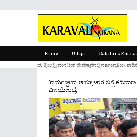
Home
Udupi
Dakshina Kanna
....ಉಡುಪಿಯ ಶ್ರೀಲಕ್ಷ್ಮೀವೆ೦ಕಟೇಶ ದೇವಸ್ಥಾನದಲ್ಲಿ ವರ್ಷ೦ಪ್ರತಿಯ ವಾಡಿಕೆ
‘ಧರ್ಮಸ್ಥಳದ ಅಪಪ್ರಚಾರ ಬಗ್ಗೆ ಕಡಿವಾ
ವಿಜಯೇಂದ್ರ