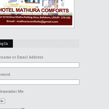
og In
rname or Email Address
sword
Remember Me
 In