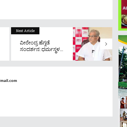
Next Article
ವೀರೇಂದ್ರ ಹೆಗ್ಗಡೆ
ಸಂದರ್ಶನ: ಧರ್ಮಸ್ಥಳ...
fmail.com