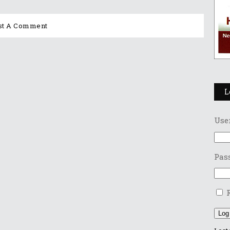
L
Use
Pas
Log