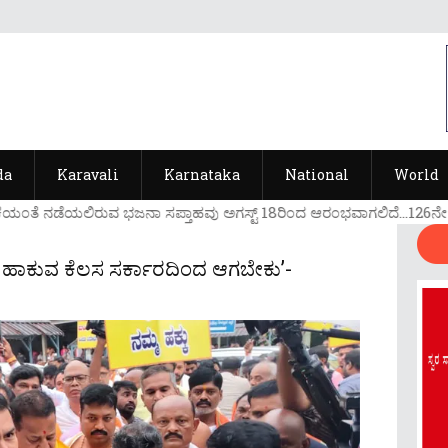
da
Karavali
Karnataka
National
World
ಯ೦ತೆ ನಡೆಯಲಿರುವ ಭಜನಾ ಸಪ್ತಾಹವು ಅಗಸ್ಟ್ 18ರಿ೦ದ ಆರ೦ಭವಾಗಲಿದೆ...126ನೇ ವರ್ಷ
ಣ ಹಾಕುವ ಕೆಲಸ ಸರ್ಕಾರದಿಂದ ಆಗಬೇಕು’-