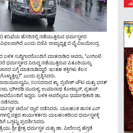
 ತನಿಖೆಯ ಹೆಸರಿನಲ್ಲಿ ನಡೆಯುತ್ತಿರುವ ಧರ್ಮಸ್ಥಳದ
ವಿಫಲವಾಗಿದೆ ಎಂದು ಬಿಜೆಪಿ ರಾಜ್ಯಾಧ್ಯಕ್ಷ ಬಿ ವೈ ವಿಜಯೇಂದ್ರ
ಬಳಿಕ ಸುದ್ದಿಗಾರರೊಂದಿಗೆ ಮಾತನಾಡಿದ ಅವರು, “ಎಸ್‌ಐಟಿ
 ಆದರೆ ಧರ್ಮಸ್ಥಳದ ವಿರುದ್ಧ ನಡೆಯುತ್ತಿರುವ ಪಿತೂರಿಯನ್ನು
ಾರದ ಬಗ್ಗೆ ಮಾತನಾಡಿದ್ದಾರೆ. ಇಂತಹ ಶಕ್ತಿಗಳು ಕೆಲಸ
ಳ್ಳುತ್ತಿಲ್ಲ?” ಎಂದು ಪ್ರಶ್ನಿಸಿದರು.
ಾರಾಯಣಸ್ವಾಮಿ, ಸಂಸದರಾದ ಕ್ಯಾ. ಬ್ರಿಜೇಶ್ ಚೌಟ ಮತ್ತು ಭರತ್
ೂಂಜಾ, ಭಗೀರಥಿ ಮುರುಳ್ಯ, ಉಮಾನಾಥ ಕೋಟ್ಯಾನ್, ಪ್ರತಾಪ್
ವರೊಂದಿಗೆ ಇದ್ದರು. ಬಳಿಕ ಅವರೆಲ್ಲರೂ ಧರ್ಮಾಧಿಕಾರಿ ಡಾ.
 ನಡೆಸಿದರು.
‘ಧರ್ಮಸ್ಥಳ ಚಲೋ’ ರ‍್ಯಾಲಿ ನಡೆಸಿದರು. ಯಲಹಂಕ ಶಾಸಕ ಎಸ್
ನಗಳಲ್ಲಿ ಪಕ್ಷದ ಕಾರ್ಯಕರ್ತರು ಯಲಹಂಕದಿಂದ ಧರ್ಮಸ್ಥಳಕ್ಕೆ
ಗೆ ಒಗ್ಗಟ್ಟು ಪ್ರದರ್ಶಿಸಿದರು.
ು ಶ್ರೀ ಕ್ಷೇತ್ರ ಧರ್ಮಸ್ಥಳ ಮತ್ತು ಡಾ. ವೀರೇಂದ್ರ ಹೆಗ್ಗಡೆ