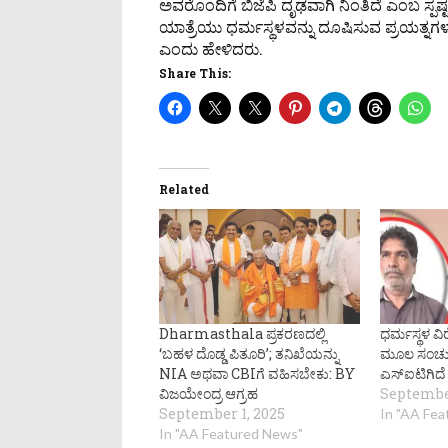
ಅವರೊಂದಿಗೆ ಬಿಜೆಪಿ ದೃಢವಾಗಿ ನಿಂತಿದೆ ಎಂಬ ಸ್ಪಷ
ಯಾತ್ರೆಯು ಧರ್ಮಸ್ಥಳವನ್ನು ದೂಷಿಸುವ ಪ್ರಯತ್ನಗ
ಎಂದು ಹೇಳಿದರು.
Share This:
Related
Dharmasthala ಪ್ರಕರಣದಲ್ಲಿ
ಧರ್ಮಸ್ಥಳ 
‘ಬಹಳ ದೊಡ್ಡ ಪಿತೂರಿ’; ತನಿಖೆಯನ್ನು
ಮೂಲ ಸಂಚುಕ
NIA ಅಥವಾ CBIಗೆ ವಹಿಸಬೇಕು: BY
ಎಸ್​ಐಟಿಗಿದೆ 
ವಿಜಯೇಂದ್ರ ಆಗ್ರಹ
September
September 1, 2025
In "AA Fe
In "AA Featured News"