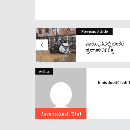
Previous Article
ಪಾಕಿಸ್ತಾನದಲ್ಲಿ ಭೀಕರ
ಪ್ರವಾಹ: 300ಕ್ಕ...
Author
kiniudupi@redif
Jayaprakash Kini