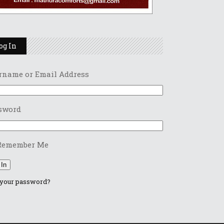
og In
rname or Email Address
sword
Remember Me
 In
 your password?