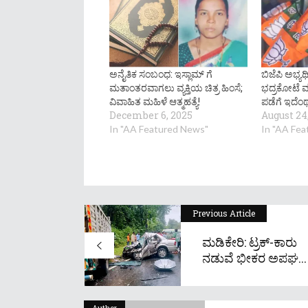
ಅನೈತಿಕ ಸಂಬಂಧ: ಇಸ್ಲಾಮ್ ಗೆ
ಬಿಜೆಪಿ ಅಭ್ಯರ
ಮತಾಂತರವಾಗಲು ವ್ಯಕ್ತಿಯ ಚಿತ್ರ ಹಿಂಸೆ;
ಭದ್ರಕೋಟೆ ಮ
ವಿವಾಹಿತ ಮಹಿಳೆ ಆತ್ಮಹತ್ಯೆ!
ಪಡೆಗೆ ಇದೆಂಥಾ 
December 6, 2025
August 24
In "AA Featured News"
In "AA Fe
Previous Article
ಮಡಿಕೇರಿ: ಟ್ರಕ್-ಕಾರು
ನಡುವೆ ಭೀಕರ ಅಪಘ...
Author