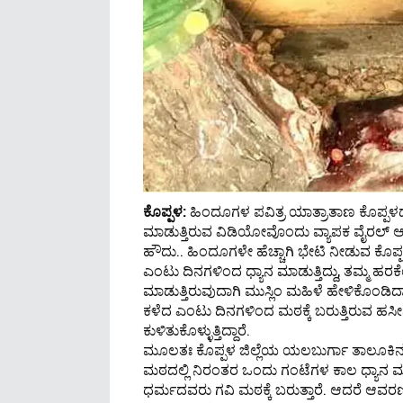
ಕೊಪ್ಪಳ:
ಹಿಂದೂಗಳ ಪವಿತ್ರ ಯಾತ್ರಾತಾಣ ಕೊಪ್ಪಳದ ಗವ
ಮಾಡುತ್ತಿರುವ ವಿಡಿಯೋವೊಂದು ವ್ಯಾಪಕ ವೈರಲ್ ಆಗು
ಹೌದು.. ಹಿಂದೂಗಳೇ ಹೆಚ್ಚಾಗಿ ಭೇಟಿ ನೀಡುವ ಕೊಪ್ಪಳದ
ಎಂಟು ದಿನಗಳಿಂದ ಧ್ಯಾನ ಮಾಡುತ್ತಿದ್ದು, ತಮ್ಮ ಹರಕ
ಮಾಡುತ್ತಿರುವುದಾಗಿ ಮುಸ್ಲಿಂ ಮಹಿಳೆ ಹೇಳಿಕೊಂಡಿದ್ದಾ
ಕಳೆದ ಎಂಟು ದಿನಗಳಿಂದ ಮಠಕ್ಕೆ ಬರುತ್ತಿರುವ ಹಸೀ
ಕುಳಿತುಕೊಳ್ಳುತ್ತಿದ್ದಾರೆ.
ಮೂಲತಃ ಕೊಪ್ಪಳ ಜಿಲ್ಲೆಯ ಯಲಬುರ್ಗಾ ತಾಲೂಕಿ
ಮಠದಲ್ಲಿ ನಿರಂತರ ಒಂದು ಗಂಟೆಗಳ ಕಾಲ ಧ್ಯಾನ ಮಾಡ
ಧರ್ಮದವರು ಗವಿ ಮಠಕ್ಕೆ ಬರುತ್ತಾರೆ. ಆದರೆ ಆವರಣದ