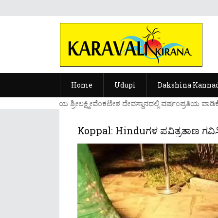
Home
Udupi
Dakshina Kanna
....ಉಡುಪಿಯ ಶ್ರೀಲಕ್ಷ್ಮೀವೆ೦ಕಟೇಶ ದೇವಸ್ಥಾನದಲ್ಲಿ ವರ್ಷ೦ಪ್ರತಿಯ ವಾಡಿಕ
Koppal: Hinduಗಳ ಪವಿತ್ರತಾಣ ಗವಿಸಿದ