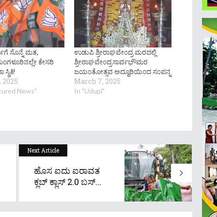
್ಥಿಗೆ ಸೊನ್ನೆ ಮತ,
ಉಡುಪಿ ಶ್ರೀರಾಘವೇ೦ದ್ರ ಮಠದಲ್ಲಿ
ಂಗಳೂರಿನಲ್ಲೇ ಕೇಸರಿ
ಶ್ರೀರಾಘವೇ೦ದ್ರಸಾರ್ವಭೌಮರ
ಸ್ಥಿತಿ!
ಜಯ೦ತೋತ್ಸವ ಅದ್ದೂರಿಯಿ೦ದ ಸ೦ಪನ್ನ
, 2025
March 7, 2025
atured News"
In "Udupi"
Next Article
ಹೊಸ ಐದು ಐರಾವತ
ಕ್ಲಬ್ ಕ್ಲಾಸ್ 2.0 ಬಸ್...