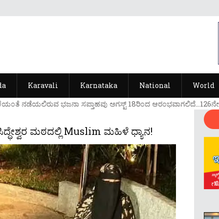
da
Karavali
Karnataka
National
World
ೆಯ೦ತೆ ನಡೆಯಲಿರುವ ಭಜನಾ ಸಪ್ತಾಹವು ಅಗಸ್ಟ್ 18ರಿ೦ದ ಆರ೦ಭವಾಗಲಿದೆ...126ನೇ ವರ್
್ಧೇಶ್ವರ ಮಠದಲ್ಲಿ Muslim ಮಹಿಳೆ ಧ್ಯಾನ!