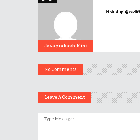
kiniudupi@redif
Jayaprakash Kini
No Comments
Leave A Comment