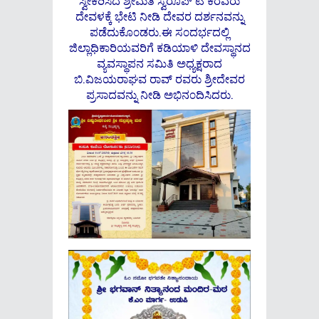
ಸ್ವೀಕರಿಸಿದ ಶ್ರೀಮತಿ ಸ್ವರೂಪ್ ಟಿ ಕೆರವರು
ದೇವಳಕ್ಕೆ ಭೇಟಿ ನೀಡಿ ದೇವರ ದರ್ಶನವನ್ನು
ಪಡೆದುಕೊ೦ಡರು.ಈ ಸ೦ದರ್ಭದಲ್ಲಿ
ಜಿಲ್ಲಾಧಿಕಾರಿಯವರಿಗೆ ಕಡಿಯಾಳಿ ದೇವಸ್ಥಾನದ
ವ್ಯವಸ್ಥಾಪನ ಸಮಿತಿ ಅಧ್ಯಕ್ಷರಾದ
ಬಿ.ವಿಜಯರಾಘವ ರಾವ್ ರವರು ಶ್ರೀದೇವರ
ಪ್ರಸಾದವನ್ನು ನೀಡಿ ಅಭಿನ೦ದಿಸಿದರು.