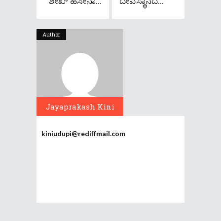
ಶೇಖ್ ಹಸೀನಾ...
ದೇವಸ್ಥಾನದ...
Author
Jayaprakash Kini
kiniudupi@rediffmail.com