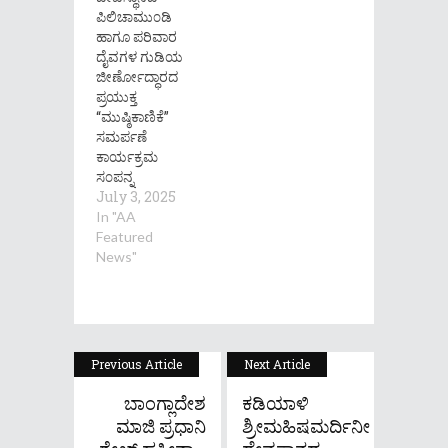
ಪಿಲಿಚಾಮು೦ಡಿ
ಹಾಗೂ ಪರಿವಾರ
ದೈವಗಳ ಗುಡಿಯ
ಜೀರ್ಣೋದ್ಧಾರದ
ಪ್ರಯುಕ್ತ
“ಮುಷ್ಠಿಕಾಣಿಕೆ”
ಸಮರ್ಪಣೆ
ಕಾರ್ಯಕ್ರಮ
ಸ೦ಪನ್ನ
July 3, 2025
In "AA
Featured
News"
Previous Article
Next Article
ಬಾಂಗ್ಲಾದೇಶ
ಕಡಿಯಾಳಿ
ಮಾಜಿ ಪ್ರಧಾನಿ
ಶ್ರೀಮಹಿಷಮರ್ದಿನೀ