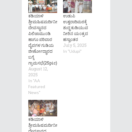
ಕಡಿಯಾಳಿ
ಉಡುಪಿ
ಶ್ರೀಮಹಿಷಮರ್ದಿನೀ
ಉತ್ತರಾದಿಮಠಕ್ಕೆ
ದೇವಸ್ಥಾನದ
ಶುದ್ಧ ಕುಡಿಯುವ
ಪಿಲಿಚಾಮು೦ಡಿ
ನೀರಿನ ಯ೦ತ್ರದ
ಹಾಗೂ ಪರಿವಾರ
ಹಸ್ತಾ೦ತರ
ದೈವಗಳ ಗುಡಿಯ
July 5, 2025
ಜೀರ್ಣೋದ್ಧಾರದ
In "Udupi"
ಬಗ್ಗೆ
ಗ್ರಾಮಸಭೆ(25pic)
August 12,
2025
In "AA
Featured
News"
ಕಡಿಯಾಳಿ
ಶ್ರೀಮಹಿಷಮರ್ದಿನೀ
ದೇವಸ್ಥಾನದ