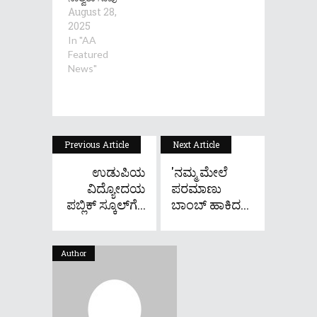
August 28,
2025
In "AA
Featured
News"
Previous Article
Next Article
ಉಡುಪಿಯ
'ನಮ್ಮ ಮೇಲೆ
ವಿದ್ಯೋದಯ
ಪರಮಾಣು
ಪಬ್ಲಿಕ್ ಸ್ಕೂಲ್‌ಗೆ...
ಬಾಂಬ್ ಹಾಕಿದ...
Author