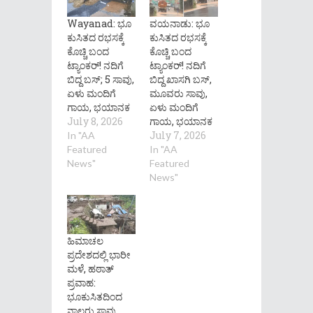
Wayanad: ಭೂ
ವಯನಾಡು: ಭೂ
ಕುಸಿತದ ರಭಸಕ್ಕೆ
ಕುಸಿತದ ರಭಸಕ್ಕೆ
ಕೊಚ್ಚಿ ಬಂದ
ಕೊಚ್ಚಿ ಬಂದ
ಟ್ಯಾಂಕರ್! ನದಿಗೆ
ಟ್ಯಾಂಕರ್! ನದಿಗೆ
ಬಿದ್ದ ಬಸ್; 5 ಸಾವು,
ಬಿದ್ದ ಖಾಸಗಿ ಬಸ್,
ಏಳು ಮಂದಿಗೆ
ಮೂವರು ಸಾವು,
ಗಾಯ, ಭಯಾನಕ
ಏಳು ಮಂದಿಗೆ
July 8, 2026
ಗಾಯ, ಭಯಾನಕ
July 7, 2026
In "AA
Featured
In "AA
News"
Featured
News"
ಹಿಮಾಚಲ
ಪ್ರದೇಶದಲ್ಲಿ ಭಾರೀ
ಮಳೆ, ಹಠಾತ್
ಪ್ರವಾಹ:
ಭೂಕುಸಿತದಿಂದ
ನಾಲ್ವರು ಸಾವು