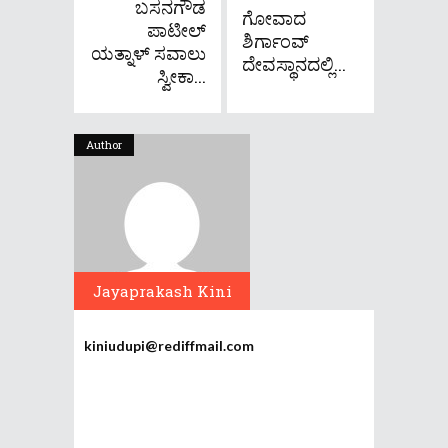
ಬಸನಗೌಡ
ಗೋವಾದ
ಪಾಟೀಲ್
ಶಿರ್ಗಾಂವ್‌​​​
ಯತ್ನಾಳ್ ಸವಾಲು
ದೇವಸ್ಥಾನದಲ್ಲಿ...
ಸ್ವೀಕಾ...
Author
Jayaprakash Kini
kiniudupi@rediffmail.com