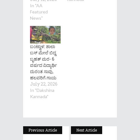
In "AA
Featured
News"
ಬಂಟ್ವಾಳ: ಶಾಲಾ
ಬಸ್ ಮೇಲೆ ಬಿದ್ದ
ಬೃಹತ್ ಮರ- 6
ವರ್ಷದ ವಿದ್ಯಾರ್ಥಿ
ದುರಂತ ಸಾವು,
ಹಲವರಿಗೆ ಗಾಯ
July 22, 2026
In "Dakshina
Kannada"
Previous Article
Next Article