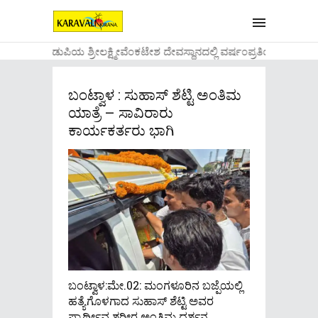
....ಉಡುಪಿಯ ಶ್ರೀಲಕ್ಷ್ಮೀವೆ೦ಕಟೇಶ ದೇವಸ್ಥಾನದಲ್ಲಿ ವರ್ಷ೦ಪ್ರತಿಯ ವಾಡಿಕ
ಬಂಟ್ವಾಳ : ಸುಹಾಸ್ ಶೆಟ್ಟಿ ಅಂತಿಮ
ಯಾತ್ರೆ – ಸಾವಿರಾರು
ಕಾರ್ಯಕರ್ತರು ಭಾಗಿ
ಬಂಟ್ವಾಳ:ಮೇ.02: ಮಂಗಳೂರಿನ ಬಜ್ಪೆಯಲ್ಲಿ
ಹತ್ಯೆಗೊಳಗಾದ ಸುಹಾಸ್ ಶೆಟ್ಟಿ ಅವರ
ಪ್ರಾರ್ಥೀವ ಶರೀರ ಅಂತಿಮ ದರ್ಶನ