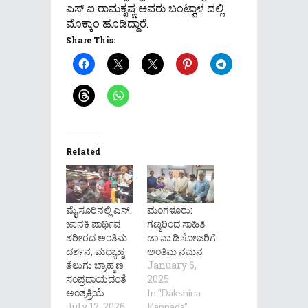
ಎಸ್.ಐ.ರಾಮಕೃಷ್ಣ ಅವರು ಬಂಟ್ವಾಳ ದಲ್ಲಿ
ಮೊಕ್ಕಾಂ ಹೂಡಿದ್ದಾರೆ.
Share This:
Related
ಮೈಸೂರಿನಲ್ಲಿ ಎಸ್.
ಮಂಗಳೂರು:
ಜಾನಕಿ ಪಾರ್ಥಿವ
ಗಣ್ಯರಿಂದ ಸಾಹಿತಿ
ಶರೀರದ ಅಂತಿಮ
ಡಾ.ನಾ.ಡಿಸೋಜರಿಗೆ
ದರ್ಶನ; ಮಧ್ಯಾಹ್ನ
ಅಂತಿಮ ನಮನ
ತೆಲುಗು ಬ್ರಾಹ್ಮಣ
January 6,
ಸಂಪ್ರದಾಯದಂತೆ
2025
ಅಂತ್ಯಕ್ರಿಯೆ
In "Dakshina
July 12, 2026
Kannada"