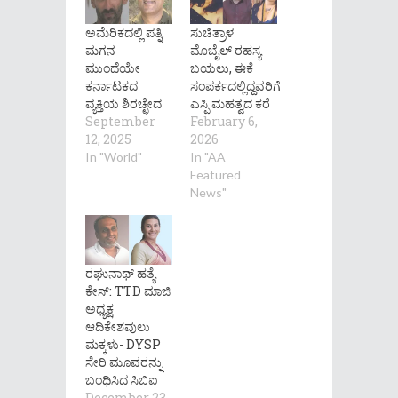
ಅಮೆರಿಕದಲ್ಲಿ ಪತ್ನಿ,
ಸುಚಿತ್ರಾಳ
ಮಗನ
ಮೊಬೈಲ್ ರಹಸ್ಯ
ಮುಂದೆಯೇ
ಬಯಲು, ಈಕೆ
ಕರ್ನಾಟಕದ
ಸಂಪರ್ಕದಲ್ಲಿದ್ದವರಿಗೆ
ವ್ಯಕ್ತಿಯ ಶಿರಚ್ಛೇದ
ಎಸ್ಪಿ ಮಹತ್ವದ ಕರೆ
September
February 6,
12, 2025
2026
In "World"
In "AA
Featured
News"
ರಘುನಾಥ್‌ ಹತ್ಯೆ
ಕೇಸ್‌: TTD ಮಾಜಿ
ಅಧ್ಯಕ್ಷ
ಆದಿಕೇಶವುಲು
ಮಕ್ಕಳು- DYSP
ಸೇರಿ ಮೂವರನ್ನು
ಬಂಧಿಸಿದ ಸಿಬಿಐ
December 23,