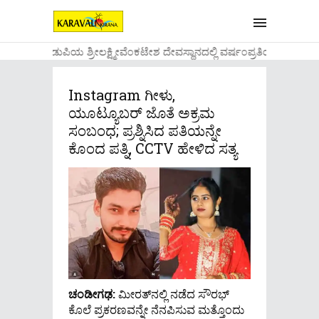
....ಉಡುಪಿಯ ಶ್ರೀಲಕ್ಷ್ಮೀವೆ೦ಕಟೇಶ ದೇವಸ್ಥಾನದಲ್ಲಿ ವರ್ಷ೦ಪ್ರತಿಯ ವಾಡಿಕ
Instagram ಗೀಳು,
ಯೂಟ್ಯೂಬರ್ ಜೊತೆ ಅಕ್ರಮ
ಸಂಬಂಧ; ಪ್ರಶ್ನಿಸಿದ ಪತಿಯನ್ನೇ
ಕೊಂದ ಪತ್ನಿ, CCTV ಹೇಳಿದ ಸತ್ಯ
ಚಂಡೀಗಢ:
ಮೀರತ್‌ನಲ್ಲಿ ನಡೆದ ಸೌರಭ್
ಕೊಲೆ ಪ್ರಕರಣವನ್ನೇ ನೆನಪಿಸುವ ಮತ್ತೊಂದು