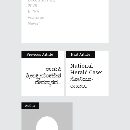
2025
In "AA
Featured
News"
Previous Article
Next Article
National
ಉಡುಪಿ
Herald Case:
ಶ್ರೀಲಕ್ಷ್ಮೀವೆ೦ಕಟೇಶ
ಸೋನಿಯಾ-
ದೇವಸ್ಥಾನದ...
ರಾಹುಲ...
Author