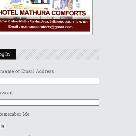
og In
rname or Email Address
sword
Remember Me
 In