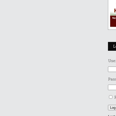
L
Use
Pas
Log