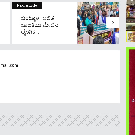
Next Article
ಬಂಟ್ವಾಳ : ದಲಿತ
ಬಾಲಕಿಯ ಮೇಲಿನ
ಲೈಂಗಿಕ...
fmail.com