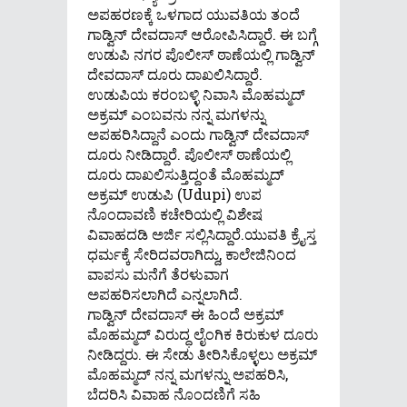
ಅಪಹರಣಕ್ಕೆ ಒಳಗಾದ ಯುವತಿಯ ತಂದೆ
ಗಾಡ್ವಿನ್ ದೇವದಾಸ್ ಆರೋಪಿಸಿದ್ದಾರೆ. ಈ ಬಗ್ಗೆ
ಉಡುಪಿ ನಗರ ಪೊಲೀಸ್ ಠಾಣೆಯಲ್ಲಿ ಗಾಡ್ವಿನ್
ದೇವದಾಸ್ ದೂರು ದಾಖಲಿಸಿದ್ದಾರೆ.
ಉಡುಪಿಯ ಕರಂಬಳ್ಳಿ ನಿವಾಸಿ ಮೊಹಮ್ಮದ್
ಅಕ್ರಮ್ ಎಂಬವನು ನನ್ನ ಮಗಳನ್ನು
ಅಪಹರಿಸಿದ್ದಾನೆ ಎಂದು ಗಾಡ್ವಿನ್ ದೇವದಾಸ್
ದೂರು ನೀಡಿದ್ದಾರೆ. ಪೊಲೀಸ್​ ಠಾಣೆಯಲ್ಲಿ
ದೂರು ದಾಖಲಿಸುತ್ತಿದ್ದಂತೆ ಮೊಹಮ್ಮದ್
ಅಕ್ರಮ್ ಉಡುಪಿ (Udupi) ಉಪ
ನೊಂದಾವಣಿ ಕಚೇರಿಯಲ್ಲಿ ವಿಶೇಷ
ವಿವಾಹದಡಿ ಅರ್ಜಿ ಸಲ್ಲಿಸಿದ್ದಾರೆ.ಯುವತಿ ಕ್ರೈಸ್ತ
ಧರ್ಮಕ್ಕೆ ಸೇರಿದವರಾಗಿದ್ದು, ಕಾಲೇಜಿನಿಂದ
ವಾಪಸು ಮನೆಗೆ ತೆರಳುವಾಗ
ಅಪಹರಿಸಲಾಗಿದೆ ಎನ್ನಲಾಗಿದೆ.
ಗಾಡ್ವಿನ್ ದೇವದಾಸ್ ಈ ಹಿಂದೆ ಅಕ್ರಮ್
ಮೊಹಮ್ಮದ್ ವಿರುದ್ಧ ಲೈಂಗಿಕ ಕಿರುಕುಳ ದೂರು
ನೀಡಿದ್ದರು. ಈ ಸೇಡು ತೀರಿಸಿಕೊಳ್ಳಲು ಅಕ್ರಮ್
ಮೊಹಮ್ಮದ್ ನನ್ನ ಮಗಳನ್ನು ಅಪಹರಿಸಿ,
ಬೆದರಿಸಿ ವಿವಾಹ ನೊಂದಣಿಗೆ ಸಹಿ