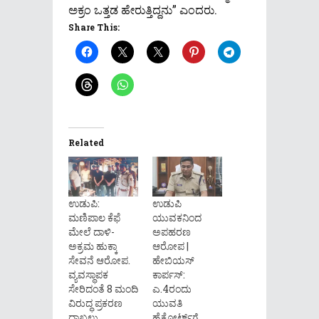
ಅಕ್ರಂ ಒತ್ತಡ ಹೇರುತ್ತಿದ್ದನು” ಎಂದರು.
Share This:
Related
ಉಡುಪಿ:
ಉಡುಪಿ
ಮಣಿಪಾಲ ಕೆಫೆ
ಯುವಕನಿಂದ
ಮೇಲೆ ದಾಳಿ-
ಅಪಹರಣ
ಅಕ್ರಮ ಹುಕ್ಕಾ
ಆರೋಪ |
ಸೇವನೆ ಆರೋಪ.
ಹೇಬಿಯಸ್
ವ್ಯವಸ್ಥಾಪಕ
ಕಾರ್ಪಸ್:
ಸೇರಿದಂತೆ 8 ಮಂದಿ
ಎ.4ರಂದು
ವಿರುದ್ಧ ಪ್ರಕರಣ
ಯುವತಿ
ದಾಖಲು
ಹೈಕೋರ್ಟ್‌ಗೆ