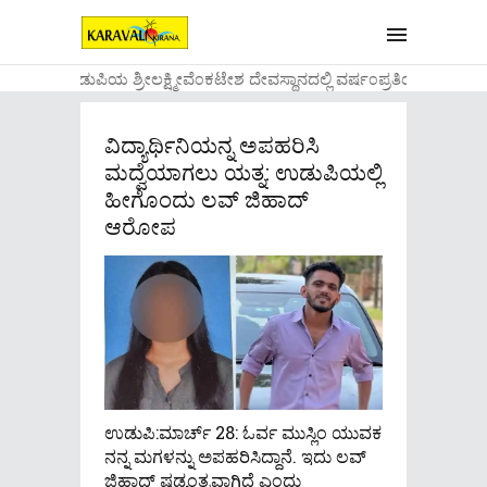
....ಉಡುಪಿಯ ಶ್ರೀಲಕ್ಷ್ಮೀವೆ೦ಕಟೇಶ ದೇವಸ್ಥಾನದಲ್ಲಿ ವರ್ಷ೦ಪ್ರತಿಯ ವಾಡಿಕ
ವಿದ್ಯಾರ್ಥಿನಿಯನ್ನ ಅಪಹರಿಸಿ
ಮದ್ವೆಯಾಗಲು ಯತ್ನ: ಉಡುಪಿಯಲ್ಲಿ
ಹೀಗೊಂದು ಲವ್ ಜಿಹಾದ್
ಆರೋಪ
ಉಡುಪಿ:ಮಾರ್ಚ್​ 28: ಓರ್ವ ಮುಸ್ಲಿಂ ಯುವಕ
ನನ್ನ ಮಗಳನ್ನು ಅಪಹರಿಸಿದ್ದಾನೆ. ಇದು ಲವ್
ಜಿಹಾದ್ ಷಡ್ಯಂತ್ರವಾಗಿದೆ ಎಂದು