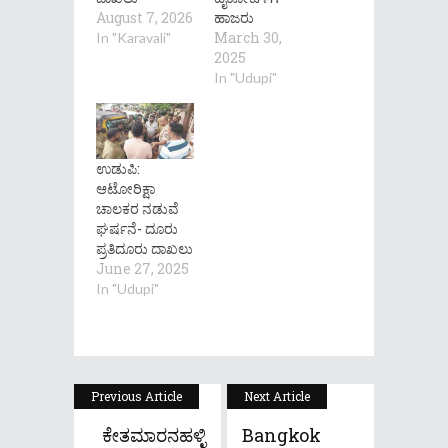
August 7, 2026
ಹಾಜರು
March 30,
In "Karavali"
2025
In "Udupi"
ಉಡುಪಿ:
ಆಟೋರಿಕ್ಷಾ
ಚಾಲಕರ ನಡುವೆ
ಘರ್ಷನೆ- ದೂರು
ಪ್ರತಿದೂರು ದಾಖಲು
June 27, 2025
In "Udupi"
Previous Article
Next Article
ಕೇತಮಾರನಹಳ್ಳಿ
Bangkok