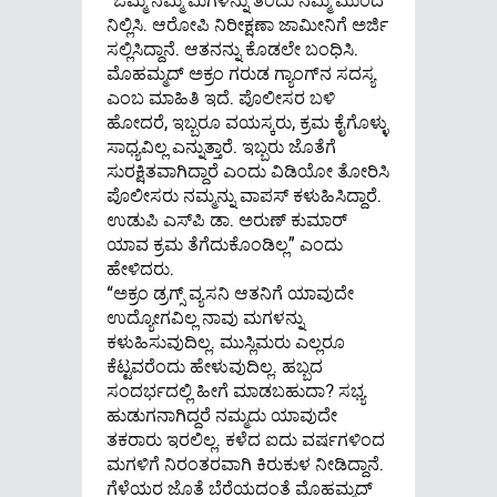
ನಿಲ್ಲಿಸಿ. ಆರೋಪಿ ನಿರೀಕ್ಷಣಾ ಜಾಮೀನಿಗೆ ಅರ್ಜಿ
ಸಲ್ಲಿಸಿದ್ದಾನೆ. ಆತನನ್ನು ಕೊಡಲೇ ಬಂಧಿಸಿ.
ಮೊಹಮ್ಮದ್ ಅಕ್ರಂ ಗರುಡ ಗ್ಯಾಂಗ್​ನ ಸದಸ್ಯ
ಎಂಬ ಮಾಹಿತಿ ಇದೆ. ಪೊಲೀಸರ ಬಳಿ
ಹೋದರೆ, ಇಬ್ಬರೂ ವಯಸ್ಕರು, ಕ್ರಮ ಕೈಗೊಳ್ಳು
ಸಾಧ್ಯವಿಲ್ಲ ಎನ್ನುತ್ತಾರೆ. ಇಬ್ಬರು ಜೊತೆಗೆ
ಸುರಕ್ಷಿತವಾಗಿದ್ದಾರೆ ಎಂದು ವಿಡಿಯೋ ತೋರಿಸಿ
ಪೊಲೀಸರು ನಮ್ಮನ್ನು ವಾಪಸ್ ಕಳುಹಿಸಿದ್ದಾರೆ.
ಉಡುಪಿ ಎಸ್‌ಪಿ ಡಾ. ಅರುಣ್ ಕುಮಾರ್
ಯಾವ ಕ್ರಮ ತೆಗೆದುಕೊಂಡಿಲ್ಲ” ಎಂದು
ಹೇಳಿದರು.
“ಅಕ್ರಂ ಡ್ರಗ್ಸ್ ವ್ಯಸನಿ ಆತನಿಗೆ ಯಾವುದೇ
ಉದ್ಯೋಗವಿಲ್ಲ ನಾವು ಮಗಳನ್ನು
ಕಳುಹಿಸುವುದಿಲ್ಲ. ಮುಸ್ಲಿಮರು ಎಲ್ಲರೂ
ಕೆಟ್ಟವರೆಂದು ಹೇಳುವುದಿಲ್ಲ. ಹಬ್ಬದ
ಸಂದರ್ಭದಲ್ಲಿ ಹೀಗೆ ಮಾಡಬಹುದಾ? ಸಭ್ಯ
ಹುಡುಗನಾಗಿದ್ದರೆ ನಮ್ಮದು ಯಾವುದೇ
ತಕರಾರು ಇರಲಿಲ್ಲ. ಕಳೆದ ಐದು ವರ್ಷಗಳಿಂದ
ಮಗಳಿಗೆ ನಿರಂತರವಾಗಿ ಕಿರುಕುಳ ನೀಡಿದ್ದಾನೆ.
ಗೆಳೆಯರ ಜೊತೆ ಬೆರೆಯದಂತೆ ಮೊಹಮ್ಮದ್​