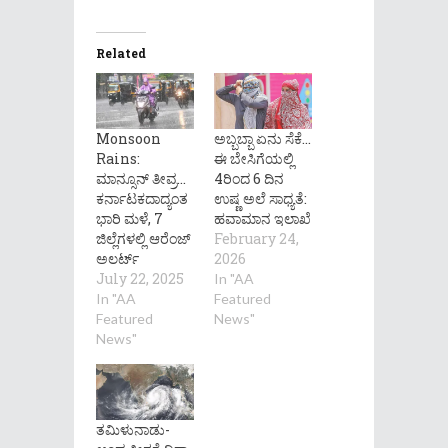
Related
Monsoon
ಅಬ್ಬಬ್ಬಾ ಏನು ಸೆಕೆ…
Rains:
ಈ ಬೇಸಿಗೆಯಲ್ಲಿ
ಮಾನ್ಸೂನ್ ತೀವ್ರ…
4ರಿಂದ 6 ದಿನ
ಕರ್ನಾಟಕದಾದ್ಯಂತ
ಉಷ್ಣ ಅಲೆ ಸಾಧ್ಯತೆ:
ಭಾರಿ ಮಳೆ, 7
ಹವಾಮಾನ ಇಲಾಖೆ
ಜಿಲ್ಲೆಗಳಲ್ಲಿ ಆರೆಂಜ್
February 24,
ಅಲರ್ಟ್
2026
July 22, 2025
In "AA
In "AA
Featured
Featured
News"
News"
ತಮಿಳುನಾಡು-