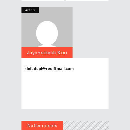
Author
Jayaprakash Kini
kiniudupi@rediffmail.com
No Comments