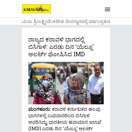
....ಉಡುಪಿಯ ಶ್ರೀಲಕ್ಷ್ಮೀವೆ೦ಕಟೇಶ ದೇವಸ್ಥಾನದಲ್ಲಿ ವರ್ಷ೦ಪ್ರತಿಯ ವಾಡಿಕೆಯ
ರಾಜ್ಯದ ಕರಾವಳಿ ಭಾಗದಲ್ಲಿ
ಬಿಸಿಗಾಳಿ: ಎರಡು ದಿನ ‘ಯೆಲ್ಲೂ’
ಅಲರ್ಟ್ ಘೋಷಿಸಿದ IMD
ಮಂಗಳೂರು:
ಕರಾವಳಿ ಕರ್ನಾಟಕದ ಹಲವು
ಭಾಗಗಳಲ್ಲಿ ಬುಧವಾರದಿಂದ ಬಿಸಿಗಾಳಿ
ಆವರಿಸಿದ್ದು, ಭಾರತೀಯ ಹವಾಮಾನ ಇಲಾಖೆ
(IMD) ಎರಡು ದಿನ ‘ಯೆಲ್ಲೂ’ ಅಲರ್ಟ್