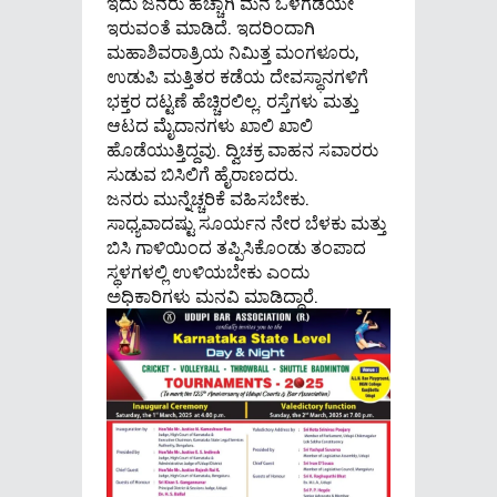
ಇದು ಜನರು ಹೆಚ್ಚಾಗಿ ಮನೆ ಒಳಗಡೆಯೇ
ಇರುವಂತೆ ಮಾಡಿದೆ. ಇದರಿಂದಾಗಿ
ಮಹಾಶಿವರಾತ್ರಿಯ ನಿಮಿತ್ತ ಮಂಗಳೂರು,
ಉಡುಪಿ ಮತ್ತಿತರ ಕಡೆಯ ದೇವಸ್ಥಾನಗಳಿಗೆ
ಭಕ್ತರ ದಟ್ಟಣೆ ಹೆಚ್ಚಿರಲಿಲ್ಲ. ರಸ್ತೆಗಳು ಮತ್ತು
ಆಟದ ಮೈದಾನಗಳು ಖಾಲಿ ಖಾಲಿ
ಹೊಡೆಯುತ್ತಿದ್ದವು. ದ್ವಿಚಕ್ರ ವಾಹನ ಸವಾರರು
ಸುಡುವ ಬಿಸಿಲಿಗೆ ಹೈರಾಣದರು.
ಜನರು ಮುನ್ನೆಚ್ಚರಿಕೆ ವಹಿಸಬೇಕು.
ಸಾಧ್ಯವಾದಷ್ಟು ಸೂರ್ಯನ ನೇರ ಬೆಳಕು ಮತ್ತು
ಬಿಸಿ ಗಾಳಿಯಿಂದ ತಪ್ಪಿಸಿಕೊಂಡು ತಂಪಾದ
ಸ್ಥಳಗಳಲ್ಲಿ ಉಳಿಯಬೇಕು ಎಂದು
ಅಧಿಕಾರಿಗಳು ಮನವಿ ಮಾಡಿದ್ದಾರೆ.