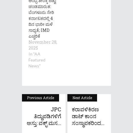
ಆಂಧ್ರ ತೀರಕ್ಕೆ ದಿತ್ವಾ
ಚಂಡಮಾರುತ:
ಬೆಂಗಳೂರು ಸೇರಿ
ಕರ್ನಾಟಕದಲ್ಲಿ 4
ದಿನ ಭಾರೀ ಮಳೆ
ಸಾಧ್ಯತೆ; IMD
ಎಚ್ಚರಿಕೆ
November 28,
2025
In "AA
Featured
News"
Previous Article
Next Article
JPC
ಕರಾವಳಿಕಿರಣ
ತಿದ್ದುಪಡಿಗಳಿಗೆ
ಡಾಟ್ ಕಾ೦ನ
ಅಸ್ತು: ವಕ್ಫ್ ಮಸ...
ಸ೦ಸ್ಥಾಪಕರಿ೦ದ...