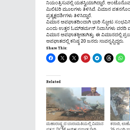
ನಿಯಂತ್ರಿಸುವಲ್ಲಿ ಯಶಸ್ವಿಯಾಗಿದ್ದಾರೆ. ಆಂಟೊನ
ಮಿಲಿಟರಿ ಮೂಲಗಳು ತಿಳಿಸಿವೆ. ವಿಮಾನ ಪತನಗೊಂಡ
ಪ್ರತ್ಯಕ್ಷದರ್ಶಿಗಳು ತಿಳಿಸಿದ್ದಾರೆ.
ವಿಮಾನ ಅಪಘಾತದಿಂದಾಗಿ ಭಾರಿ ಸ್ಫೋಟ ಸಂಭವಿಸಿದ್ದು
ಎಂದು ಉತ್ತರ ಓಮ್‌ಡರ್ಮನ್ ನಿವಾಸಿಗಳು ವರದಿ ಮಾಡ
ವಿಮಾನ ಅಪಘಾತಕ್ಕೀಡಾಗಿತ್ತು. ಈ ವಿಮಾನದಲ್ಲಿ ಪ್ರಯ
ಅಪಘಾತದಲ್ಲಿ ಕನಿಷ್ಠ 20 ಜನರು ಸಾವನ್ನಪ್ಪಿದ್ದರು.
Share This:
Related
ಮಹಾರಾಷ್ಟ್ರದ ಬಾರಾಮತಿಯಲ್ಲಿ ವಿಮಾನ
ಕರಾಚಿ, ಲಾಹೋ
ಪತನ: DCM ಅಜಿತ್‌ ಪವಾರ್‌ ಸೇರಿ
26 ಮಂದಿ ಸಾವ