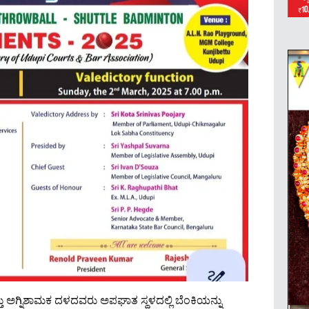
ತು ಅಗ್ನಿಶಾಮಕ ದಳದವರು ಅಪಘಾತ ಸ್ಥಳದಲ್ಲಿ ಬೆಂಕಿಯನ್ನು