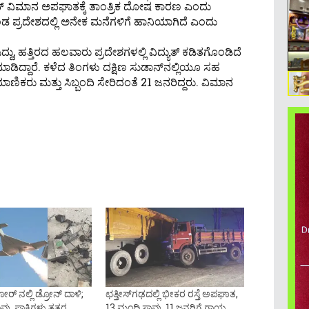
ೊವ್ ವಿಮಾನ ಅಪಘಾತಕ್ಕೆ ತಾಂತ್ರಿಕ ದೋಷ ಕಾರಣ ಎಂದು
 ಪ್ರದೇಶದಲ್ಲಿ ಅನೇಕ ಮನೆಗಳಿಗೆ ಹಾನಿಯಾಗಿದೆ ಎಂದು
, ಹತ್ತಿರದ ಹಲವಾರು ಪ್ರದೇಶಗಳಲ್ಲಿ ವಿದ್ಯುತ್ ಕಡಿತಗೊಂಡಿದೆ
ಿದ್ದಾರೆ. ಕಳೆದ ತಿಂಗಳು ದಕ್ಷಿಣ ಸುಡಾನ್‌ನಲ್ಲಿಯೂ ಸಹ
ಾಣಿಕರು ಮತ್ತು ಸಿಬ್ಬಂದಿ ಸೇರಿದಂತೆ 21 ಜನರಿದ್ದರು. ವಿಮಾನ
ರ್ ನಲ್ಲಿ ಡ್ರೋನ್ ದಾಳಿ;
ಛತ್ತೀಸ್​ಗಢದಲ್ಲಿ ಭೀಕರ ರಸ್ತೆ ಅಪಘಾತ,
ು, ಪಾಕಿಗಳು ತತ್ತರ
13 ಮಂದಿ ಸಾವು, 11 ಜನರಿಗೆ ಗಾಯ