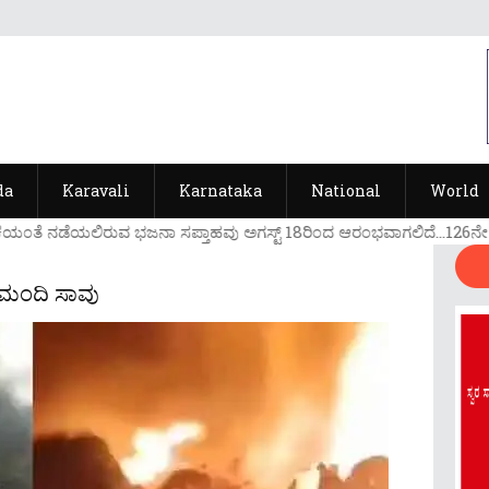
da
Karavali
Karnataka
National
World
ಯ೦ತೆ ನಡೆಯಲಿರುವ ಭಜನಾ ಸಪ್ತಾಹವು ಅಗಸ್ಟ್ 18ರಿ೦ದ ಆರ೦ಭವಾಗಲಿದೆ...126ನೇ ವರ್ಷ
 ಮಂದಿ ಸಾವು