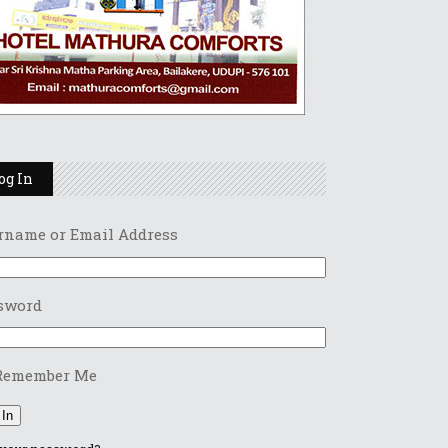
og In
rname or Email Address
sword
Remember Me
 In