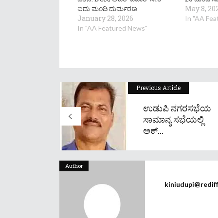
ಐದು ಮಂದಿ ದುರ್ಮರಣ
May 8, 20
January 28, 2026
In "AA Fe
In "AA Featured News"
Previous Article
ಉಡುಪಿ ನಗರಸಭೆಯ
ಸಾಮಾನ್ಯ ಸಭೆಯಲ್ಲಿ
ಅಕ್...
Author
kiniudupi@redif