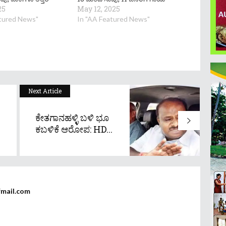
25
May 12, 2025
atured News"
In "AA Featured News"
Next Article
ಕೇತಗಾನಹಳ್ಳಿ ಬಳಿ ಭೂ
ಕಬಳಿಕೆ ಆರೋಪ: HD...
fmail.com