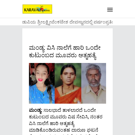
....ಉಡುಪಿಯ ಶ್ರೀಲಕ್ಷ್ಮೀವೆ೦ಕಟೇಶ ದೇವಸ್ಥಾನದಲ್ಲಿ ವರ್ಷ೦ಪ್ರತಿಯ ವಾಡಿಕ
ಮಂಡ್ಯ: ವಿಸಿ ನಾಲೆಗೆ ಹಾರಿ ಒಂದೇ
ಕುಟುಂಬದ ಮೂವರು ಆತ್ಮಹತ್ಯೆ
ಮಂಡ್ಯ:
ಸಾಲಭಾದೆ ತಾಳಲಾರದೆ ಒಂದೇ
ಕುಟುಂಬದ ಮೂವರು ವಿಷ ಸೇವಿಸಿ, ನಂತರ
ವಿಸಿ ನಾಲೆಗೆ ಹಾರಿ ಆತ್ಮಹತ್ಯೆ
ಮಾಡಿಕೊಂಡಿರುವಂತಹ ದಾರುಣ ಘಟನೆ