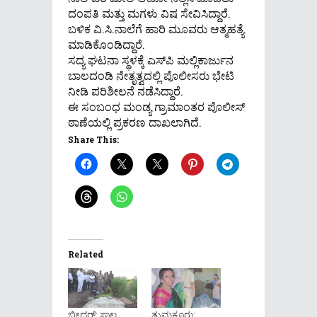
ದಂಪತಿ ಮತ್ತು ಮಗಳು ವಿಷ ಸೇವಿಸಿದ್ದಾರೆ.
ಬಳಿಕ ವಿ.ಸಿ.ನಾಲೆಗೆ ಹಾರಿ ಮೂವರು ಆತ್ಮಹತ್ಯೆ
ಮಾಡಿಕೊಂಡಿದ್ದಾರೆ.
ಸದ್ಯ ಘಟನಾ ಸ್ಥಳಕ್ಕೆ ಎಸ್​​ಪಿ ಮಲ್ಲಿಕಾರ್ಜುನ
ಬಾಲದಂಡಿ ನೇತೃತ್ವದಲ್ಲಿ ಪೊಲೀಸರು ಭೇಟಿ
ನೀಡಿ ಪರಿಶೀಲನೆ ನಡೆಸಿದ್ದಾರೆ.
ಈ ಸಂಬಂಧ ಮಂಡ್ಯ ಗ್ರಾಮಾಂತರ ಪೊಲೀಸ್
ಠಾಣೆಯಲ್ಲಿ ಪ್ರಕರಣ ದಾಖಲಾಗಿದೆ.
Share This:
Related
ಬೀದರ್: ಸಾಲ
ತುಮಕೂರು: