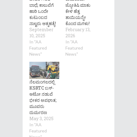
ಬಾಧೆ; ಕಾಲುವೆಗೆ
ಜ್ಯೋತಿಷಿ ಮಾತು
ಹಾರಿ ಒಂದೇ
ಕೇಳಿ ಹೆತ್ತ
ಕುಟುಂಬದ
ತಾಯಿಯನ್ನೇ
ನಾಲ್ವರು ಆತ್ಮಹತ್ಯೆ!
ಕೊಂದ ಮಗಳು!
September
February 13,
10, 2025
2026
In "AA
In "AA
Featured
Featured
News"
News"
ನೆಲಮಂಗಲದಲ್ಲಿ
KSRTC ಬಸ್-
ಆಟೋ ನಡುವೆ
ಭೀಕರ ಅಪಘಾತ;
ಮೂವರು
ದುರ್ಮರಣ
May 3, 2025
In "AA
Featured
News"