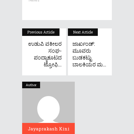
Previous Article
Next Article
ಉಡುಪಿ ವಕೀಲರ
ಜಾರ್ಖಂಡ್:
ಸಂಘ-
ಮೂವರು
ಪಂದ್ಯಾಕೂಟದ
ಬುಡಕಟ್ಟು
ಟ್ರೋಫಿ...
ಬಾಲಕಿಯರ ಮ...
Author
Jayaprakash Kini