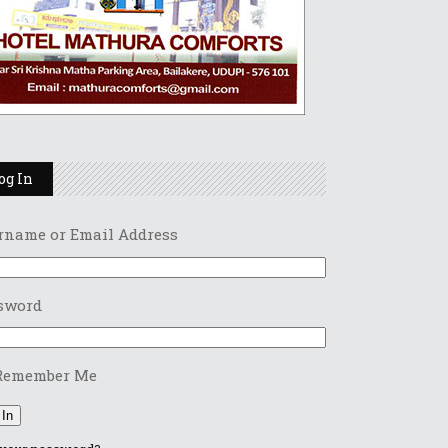
og In
rname or Email Address
sword
Remember Me
 In