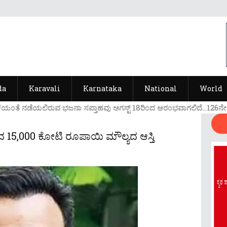
da
Karavali
Karnataka
National
World
ಯ೦ತೆ ನಡೆಯಲಿರುವ ಭಜನಾ ಸಪ್ತಾಹವು ಅಗಸ್ಟ್ 18ರಿ೦ದ ಆರ೦ಭವಾಗಲಿದೆ...126ನೇ ವರ್ಷ
 15,000 ಕೋಟಿ ರೂಪಾಯಿ ಮೌಲ್ಯದ ಆಸ್ತಿ