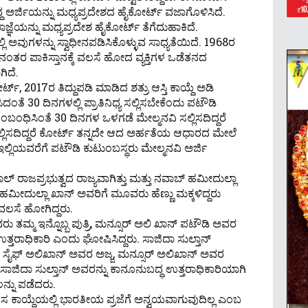
ದ್ದ ಅರ್ಜಿಯನ್ನು ಮಧ್ಯಪ್ರದೇಶದ ಹೈಕೋರ್ಟ್ ವಜಾಗೊಳಿಸಿದೆ.
ಜ್ಞೆಯನ್ನು ಮಧ್ಯಪ್ರದೇಶ ಹೈಕೋರ್ಟ್‌ ತೆಗೆದುಹಾಕಿದೆ.
ಲಿ ಅವುಗಳನ್ನು ಸ್ವಾಧೀನಪಡಿಸಿಕೊಳ್ಳುವ ಸಾಧ್ಯತೆಯಿದೆ. 1968ರ
 ನಂತರ ಪಾಕಿಸ್ತಾನಕ್ಕೆ ವಲಸೆ ಹೋದ ವ್ಯಕ್ತಿಗಳ ಒಡೆತನದ
ಗಿದೆ.
್‌, 2017ರ ತಿದ್ದುಪಡಿ ಮಾಡಿದ ಶತ್ರು ಆಸ್ತಿ ಕಾಯ್ದೆ ಅಡಿ
ಂತೆ 30 ದಿನಗಳಲ್ಲಿ ಪ್ರಾತಿನಿಧ್ಯ ಸಲ್ಲಿಸಬೇಕೆಂದು ಪಟೌಡಿ
ಸಂಬಂಧಿಸಿಂತೆ 30 ದಿನಗಳ ಒಳಗಡೆ ಮೇಲ್ಮನವಿ ಸಲ್ಲಿಸದಿದ್ದರೆ
ಲ್ಲಿಸದಿದ್ದರೆ ಕೋರ್ಟ್‌ ತನ್ನದೇ ಆದ ಅರ್ಹತೆಯ ಆಧಾರದ ಮೇಲೆ
 ಇಲ್ಲಿಯವರೆಗೆ ಪಟೌಡಿ ಕುಟುಂಬಸ್ಥರು ಮೇಲ್ಮನವಿ ಅರ್ಜಿ
್ ರಾಜಪ್ರಭುತ್ವದ ರಾಜ್ಯವಾಗಿತ್ತು ಮತ್ತು ನವಾಬ್ ಹಮೀದುಲ್ಲಾ
ೀದುಲ್ಲಾ ಖಾನ್ ಅವರಿಗೆ ಮೂವರು ಹೆಣ್ಣು ಮಕ್ಕಳಿದ್ದರು
ೆ ವಲಸೆ ಹೋಗಿದ್ದರು.
ಮ್ಮ ಇನ್ನೊಬ್ಬ ಪುತ್ರಿ, ಮನ್ಸೂರ್‌ ಅಲಿ ಖಾನ್‌ ಪಟೌಡಿ ಅವರ
ತ್ತರಾಧಿಕಾರಿ ಎಂದು ಘೋಷಿಸಿದ್ದರು. ಸಾಜಿದಾ ಸುಲ್ತಾನ್
( ಸೈಫ್‌ ಅಲಿಖಾನ್‌ ಅವರ ಅಜ್ಜ, ಮನ್ಸೂರ್‌ ಅಲಿಖಾನ್‌ ಅವರ
ಜಿದಾ ಸುಲ್ತಾನ್ ಅವರನ್ನು ಕಾನೂನುಬದ್ಧ ಉತ್ತರಾಧಿಕಾರಿಯಾಗಿ
ಲನ್ನು ಪಡೆದರು.
 ಹೊಸ ಕಾಯ್ದೆಯಲ್ಲಿ ಭಾರತೀಯ ಪ್ರಜೆಗೆ ಅನ್ವಯವಾಗುವುದಿಲ್ಲ ಎಂಬ