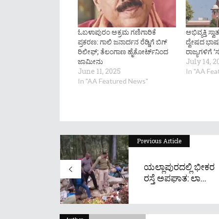
ಓಬಳಾಪುರಂ ಅಕ್ರಮ ಗಣಿಗಾರಿಕೆ
ಅಭಿವ್ಯಕ್ತಿ ಸ್ವ
ಪ್ರಕರಣ: ಗಾಲಿ ಜನಾರ್ದನ ರೆಡ್ಡಿಗೆ ಬಿಗ್‌
ದ್ವೇಷದ ಭಾಷಣ
ರಿಲೀಫ್‌; ತೆಲಂಗಾಣ ಹೈಕೋರ್ಟ್‌ನಿಂದ
ರಾಜ್ಯಗಳಿಗೆ ‘
ಜಾಮೀನು
July 14, 2
June 11, 2025
In "AA Fe
In "AA Featured News"
Previous Article
ಯಲ್ಲಾಪುರದಲ್ಲಿ ಭೀಕರ
ರಸ್ತೆ ಅಪಘಾತ: ಲಾ...