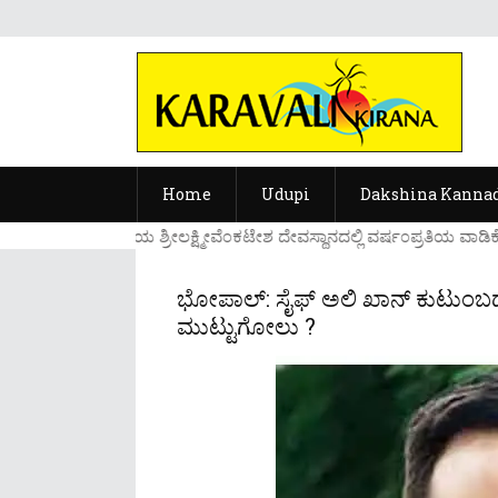
Home
Udupi
Dakshina Kanna
....ಉಡುಪಿಯ ಶ್ರೀಲಕ್ಷ್ಮೀವೆ೦ಕಟೇಶ ದೇವಸ್ಥಾನದಲ್ಲಿ ವರ್ಷ೦ಪ್ರತಿಯ ವಾಡಿಕೆ
ಭೋಪಾಲ್‌: ಸೈಫ್ ಅಲಿ ಖಾನ್ ಕುಟುಂಬದ
ಮುಟ್ಟುಗೋಲು ?