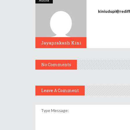
Author
kiniudupi@redif
Jayaprakash Kini
No Comments
Leave A Comment