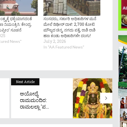
ಾತಂತ್ರ್ಯಕ್ಕೆ ಧಕ್ಕೆಯಾಗದಂತೆ
ಸಂಸದರು, ಸರ್ಕಾರಿ ಅಧಿಕಾರಿಗಳ ಮನೆ
 ನಿಯಂತ್ರಿಸಿ: ಕೇಂದ್ರ,
ಮೇಲೆ ದಿಢೀರ್ ದಾಳಿ: 2,700 ಕೋಟಿ
ಸುಪ್ರೀಂ’ ಸೂಚನೆ
ಮೌಲ್ಯದ ಚಿನ್ನ, ನಗದು ಪತ್ತೆ, ರಾಶಿ ರಾಶಿ
025
ಹಣ ಕಂಡು ಅಧಿಕಾರಿಗಳೇ ದಂಗು!
July 2, 2026
atured News"
In "AA Featured News"
Next Article
ಅಯೋಧ್ಯೆ
ರಾಮಮಂದಿರ:
ರಾಮಲಲ್ಲಾ 'ಪ...