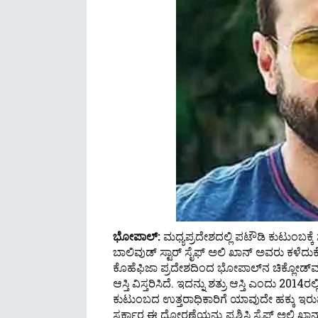
ಭೋಪಾಲ್‌:
ಮಧ್ಯಪ್ರದೇಶದಲ್ಲಿ ಪಟೌಡಿ ಕುಟುಂಬಕ್ಕ
ಬಾಲಿವುಡ್ ಸ್ಟಾರ್ ಸೈಫ್ ಅಲಿ ಖಾನ್ ಅವರು ಕಳೆದುಕೊ
ಕೊಹೆಫಿಜಾ ಪ್ರದೇಶದಿಂದ ಭೋಪಾಲ್‌ನ ಚಿಕ್ಲೋಡ್‌
ಆಸ್ತಿ ವಿಸ್ತರಿಸಿದೆ. ಇದನ್ನು ಶತ್ರು ಆಸ್ತಿ ಎಂದು 2014
ಕುಟುಂಬದ ಉತ್ತರಾಧಿಕಾರಿಗೆ ಯಾವುದೇ ಹಕ್ಕು ಇರುವು
ಸರ್ಕಾರ ಈ ಧೋರಣೆಯನ್ನು ಪ್ರಶ್ನಿಸಿ ಸೈಫ್‌ ಅಲಿ ಖಾನ