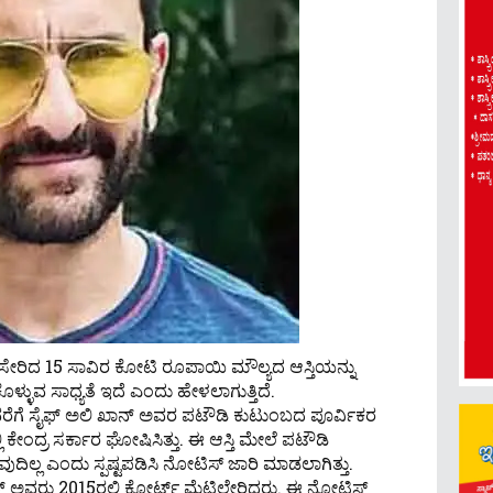
ೆ ಸೇರಿದ 15 ಸಾವಿರ ಕೋಟಿ ರೂಪಾಯಿ ಮೌಲ್ಯದ ಆಸ್ತಿಯನ್ನು
ಳ್ಳುವ ಸಾಧ್ಯತೆ ಇದೆ ಎಂದು ಹೇಳಲಾಗುತ್ತಿದೆ.
ವರೆಗೆ ಸೈಫ್ ಅಲಿ ಖಾನ್ ಅವರ ಪಟೌಡಿ ಕುಟುಂಬದ ಪೂರ್ವಿಕರ
ರಲ್ಲಿ ಕೇಂದ್ರ ಸರ್ಕಾರ ಘೋಷಿಸಿತ್ತು. ಈ ಆಸ್ತಿ ಮೇಲೆ ಪಟೌಡಿ
ದಿಲ್ಲ ಎಂದು ಸ್ಪಷ್ಟಪಡಿಸಿ ನೋಟಿಸ್ ಜಾರಿ ಮಾಡಲಾಗಿತ್ತು.
್‌ ಅವರು 2015ರಲ್ಲಿ ಕೋರ್ಟ್‌ ಮೆಟ್ಟಿಲೇರಿದ್ದರು. ಈ ನೋಟಿಸ್