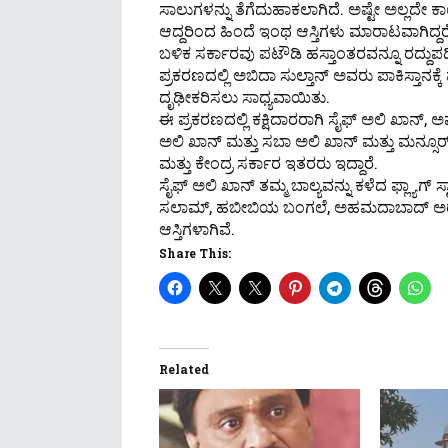
ಸಾಲುಗಳನ್ನು ತೆಗೆದುಹಾಕಲಾಗಿದೆ. ಅಷ್ಟೇ ಅಲ್ಲದೇ 
ಆದ್ದರಿಂದ ಹಿಂದೆ ಇಂಥ ಆಸ್ತಿಗಳು ಮಾರಾಟವಾಗಿದ್ದರೆ
ಬಳಿಕ ಸರ್ಕಾರವು ಪಟೌಡಿ ಹಸ್ತಾಂತರವನ್ನೂ ರದ್ದುಪಡಿಸಿ
ಪ್ರಕರಣದಲ್ಲಿ ಅಬಿದಾ ಸುಲ್ತಾನ್ ಅವರು ಪಾಕಿಸ್ತಾನಕ್ಕೆ
ದೃಢೀಕರಿಸಲು ಸಾಧ್ಯವಾಯಿತು.
ಈ ಪ್ರಕರಣದಲ್ಲಿ ಕಕ್ಷಿದಾರರಾಗಿ ಸೈಫ್ ಅಲಿ ಖ
ಅಲಿ ಖಾನ್ ಮತ್ತು ಸಬಾ ಅಲಿ ಖಾನ್ ಮತ್ತು ಮನ್ಸೂ
ಮತ್ತು ಕೇಂದ್ರ ಸರ್ಕಾರ ಇತರರು ಇದ್ದಾರೆ.
ಸೈಫ್ ಅಲಿ ಖಾನ್ ತಮ್ಮ ಬಾಲ್ಯವನ್ನು ಕಳೆದ ಫ್ಲ್ಯಾ
ಸಲಾಮ್, ಹಬೀಬಿಯ ಬಂಗಲೆ, ಅಹಮದಾಬಾದ್ ಅರಮನೆ
ಆಸ್ತಿಗಳಾಗಿವೆ.
Share This:
Related