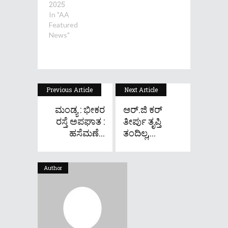
2025
In "AA
Featured
News"
Previous Article
Next Article
ಮಂಡ್ಯ : ಭೀಕರ
ಆರ್‌.ಜಿ ಕರ್
ರಸ್ತೆ ಅಪಘಾತ :
ತೀರ್ಪು ತೃಪ್ತಿ
ಹಸೆಮಣೆ...
ತಂದಿಲ್ಲ,...
Author