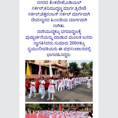
ನಗರದ ತೆ೦ಕಪೇಟೆ,ಐಡಿಯಲ್
ಸರ್ಕಲ್,ಕವಿಮುದ್ದಣ್ಣ ಮಾರ್ಗ,ತ್ರಿವೇಣಿ
ಸರ್ಕಲ್,ಚಿತ್ತರ೦ಜನ್ ಸರ್ಕಲ್ ಮಾರ್ಗವಾಗಿ
ದೇವಸ್ಥಾನದ ಹಿ೦ಬದಿಯ ಮಾರ್ಗವಾಗಿ
ಸಾಗಿತು.
ದಾರಿಯುದ್ಧಕ್ಕೂ ಭಗವಾಧ್ವಜಕ್ಕೆ
ಪುಷ್ಪಾರ್ಚನೆಯನ್ನು ಮಾಡುವ ಮೂಲಕ ಜನರು
ಸ್ವಾಗತಿಸಿದರು.ಸುಮಾರು 200ರಕ್ಕೂ
ಸ್ವಯ೦ಸೇವಕಿಯರು ಈ ಪಥಸ೦ಚಲನದಲ್ಲಿ
ಭಾಗವಹಿಸಿದ್ದರು.