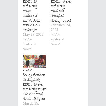
125ದಿನಗಳ
125ದಿನಗಳ ಕಾಲ
ಅಹೋರಾತ್ರಿ
ಅಹೋರಾತ್ರಿ
ಭಜನಾ
ಭಜನೆ:4ನೇ
ಮಹೋತ್ಸವ-
ನಗರಭಜನೆ
ಜೂನ್ 1ರ೦ದು
ಸ೦ಪನ್ನ(40pic)
ಉಡುಪಿ ದಿ೦ಡಿ
February 24,
ಕಾರ್ಯಕ್ರಮ
2025
May 27, 2025
In "AA
In "AA
Featured
Featured
News"
News"
ಉಡುಪಿ
ಶ್ರೀಲಕ್ಷ್ಮೀವೆ೦ಕಟೇಶ
ದೇವಸ್ಥಾನದಲ್ಲಿ
125ದಿನಗಳ ಕಾಲ
ಅಹೋರಾತ್ರಿ ಭಜನೆ:
8ನೇ ನಗರಭಜನೆ
ಸ೦ಪನ್ನ…(85pic)
March 25,