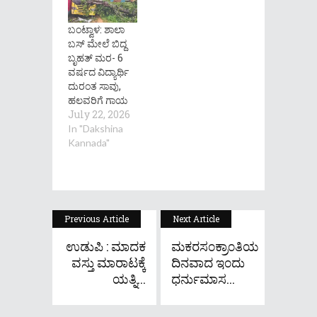
ಬಂಟ್ವಾಳ: ಶಾಲಾ
ಬಸ್ ಮೇಲೆ ಬಿದ್ದ
ಬೃಹತ್ ಮರ- 6
ವರ್ಷದ ವಿದ್ಯಾರ್ಥಿ
ದುರಂತ ಸಾವು,
ಹಲವರಿಗೆ ಗಾಯ
July 22, 2026
In "Dakshina
Kannada"
Previous Article
Next Article
ಉಡುಪಿ : ಮಾದಕ
ಮಕರಸ೦ಕ್ರಾ೦ತಿಯ
ವಸ್ತು ಮಾರಾಟಕ್ಕೆ
ದಿನವಾದ ಇ೦ದು
ಯತ್ನಿ...
ಧರ್ನುಮಾಸ...