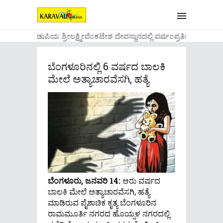
....ಉಡುಪಿಯ ಶ್ರೀಲಕ್ಷ್ಮೀವೆ೦ಕಟೇಶ ದೇವಸ್ಥಾನದಲ್ಲಿ ವರ್ಷ೦ಪ್ರತಿಯ ವಾಡಿಕ
ಬೆಂಗಳೂರಿನಲ್ಲಿ 6 ವರ್ಷದ ಬಾಲಕಿ
ಮೇಲೆ ಅತ್ಯಾಚಾರವೆಸಗಿ, ಹತ್ಯೆ
ಬೆಂಗಳೂರು, ಜನವರಿ 14:
ಆರು ವರ್ಷದ
ಬಾಲಕಿ ಮೇಲೆ ಅತ್ಯಾಚಾರವೆಸಗಿ, ಹತ್ಯೆ
ಮಾಡಿರುವ ಪೈಶಾಚಿಕ ಕೃತ್ಯ ಬೆಂಗಳೂರಿನ
ರಾಮಮೂರ್ತಿ ನಗರದ ಹೊಯ್ಸಳ ನಗರದಲ್ಲಿ