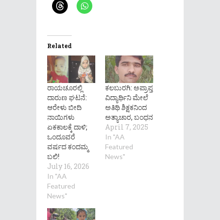
Related
ರಾಯಚೂರಲ್ಲಿ
ಕಲಬುರಗಿ: ಅಪ್ರಾಪ್ತ
ದಾರುಣ ಘಟನೆ:
ವಿದ್ಯಾರ್ಥಿನಿ ಮೇಲೆ
ಆರೇಳು ಬೀದಿ
ಅತಿಥಿ ಶಿಕ್ಷಕನಿಂದ
ನಾಯಿಗಳು
ಅತ್ಯಾಚಾರ, ಬಂಧನ
ಏಕಕಾಲಕ್ಕೆ ದಾಳಿ;
April 7, 2025
ಒಂದೂವರೆ
In "AA
ವರ್ಷದ ಕಂದಮ್ಮ
Featured
ಬಲಿ!
News"
July 16, 2026
In "AA
Featured
News"