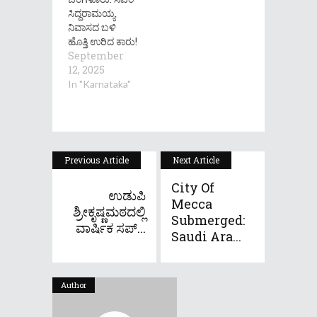
ಸಿದ್ದರಾಮಯ್ಯ
ನಿವಾಸದ ಬಳಿ
ಹೊತ್ತಿ ಉರಿದ ಕಾರು!
September
12, 2025
In "Karnataka"
Previous Article
Next Article
City Of
ಉಡುಪಿ
Mecca
ಶ್ರೀಕೃಷ್ಣಮಠದಲ್ಲಿ
Submerged:
ವಾರ್ಷಿಕ ಸಪ್...
Saudi Ara...
Author