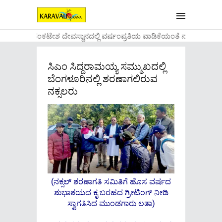
 ಶ್ರೀಲಕ್ಷ್ಮೀವೆ೦ಕಟೇಶ ದೇವಸ್ಥಾನದಲ್ಲಿ ವರ್ಷ೦ಪ್ರತಿಯ ವಾಡಿಕೆಯ೦ತೆ ನಡೆಯಲಿರುವ 
ಸಿಎಂ ಸಿದ್ದರಾಮಯ್ಯ ಸಮ್ಮುಖದಲ್ಲಿ
ಬೆಂಗಳೂರಿನಲ್ಲಿ ಶರಣಾಗಲಿರುವ
ನಕ್ಸಲರು
(ನಕ್ಸಲ್ ಶರಣಾಗತಿ ಸಮಿತಿಗೆ ಹೊಸ ವರ್ಷದ
ಶುಭಾಶಯದ ಕೖ ಬರಹದ ಗ್ರೀಟಿಂಗ್ ನೀಡಿ
ಸ್ವಾಗತಿಸಿದ ಮುಂಡಗಾರು ಲತಾ)