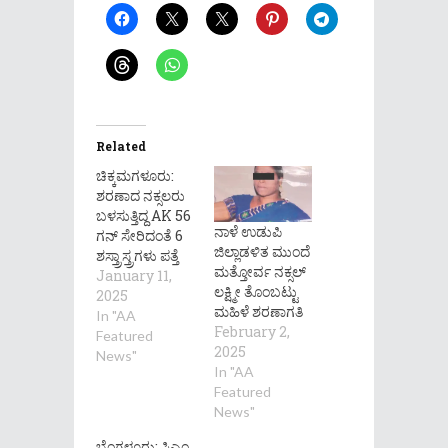
Related
ಚಿಕ್ಕಮಗಳೂರು:
ಶರಣಾದ ನಕ್ಸಲರು
ಬಳಸುತ್ತಿದ್ದ AK 56
ನಾಳೆ ಉಡುಪಿ
ಗನ್ ಸೇರಿದಂತೆ 6
ಜಿಲ್ಲಾಡಳಿತ ಮುಂದೆ
ಶಸ್ತ್ರಾಸ್ತ್ರಗಳು ಪತ್ತೆ
ಮತ್ತೋರ್ವ ನಕ್ಸಲ್​
January 11,
ಲಕ್ಷ್ಮೀ ತೊಂಬಟ್ಟು
2025
ಮಹಿಳೆ ಶರಣಾಗತಿ
In "AA
February 2,
Featured
2025
News"
In "AA
Featured
News"
ಬೆಂಗಳೂರು: ಸಿಎಂ