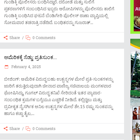
ಗುಂಡಿಕ್ಕಿ ಪೊಲೀಸರು ಬಂಧಿಸಿದ್ದಾರೆ. ದರೋಡೆ ಮತ್ತು ಸುಲಿಗೆ
ಪ್ರಕರಣಗಳಿಗೆ ಸಂಬಂಧಿಸಿದ ಇಬ್ಬರು ಆರೋಪಿಗಳನ್ನು ಪೊಲೀಸರು ಕಾಲಿಗೆ
ಗುಂಡಿಕ್ಕಿ ಬಂಧಿಸಿದ ಘಟನೆ ಬೆಂಡಿಗೇರಿ ಪೊಲೀಸ್ ಠಾಣಾ ವ್ಯಾಪ್ತಿಯಲ್ಲಿ
ಸೋಮವಾರ ತಡರಾತ್ರಿ ನಡೆದಿದೆ. ಬಂಧಿತರನ್ನು ಗುಜರಾತ್
Share
0 Comments
ಅಮೆರಿಕಕ್ಕೆ ಸೆಡ್ಡು: ಪ್ರತಿಸುಂಕ...
February 4, 2025
ಬೀಜಿಂಗ್: ಅಮೆರಿಕ ವಿರುದ್ಧ ಬಹು ಉತ್ಪನ್ನಗಳ ಮೇಲೆ ಪ್ರತಿ-ಸುಂಕಗಳನ್ನು
ಜಾರಿಗೆ ತರುತ್ತಿರುವುದಾಗಿ ಚೀನಾದ ವಾಣಿಜ್ಯ ಸಚಿವಾಲಯ ಮಂಗಳವಾರ
ಘೋಷಿಸಿದ್ದು, ಗೂಗಲ್ ವಿರುದ್ಧ ತನಿಖೆ ಸೇರಿದಂತೆ ಇತರ ವ್ಯಾಪಾರ-
ಸಂಬಂಧಿತ ಕ್ರಮಗಳ ಬಗ್ಗೆಯೂ ಎಚ್ಚರಿಕೆ ನೀಡಿದೆ. ಕಲ್ಲಿದ್ದಲು ಮತ್ತು
ದ್ರವೀಕೃತ ನೈಸರ್ಗಿಕ ಅನಿಲ ಉತ್ಪನ್ನಗಳ ಮೇಲೆ ಶೇ.15 ರಷ್ಟು ಸುಂಕವನ್ನು
ಹಾಗೂ ಕಚ್ಚಾ ತೈಲ,
Share
0 Comments