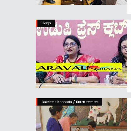
Udupi
/
Dakshina Kannada
Entertainment