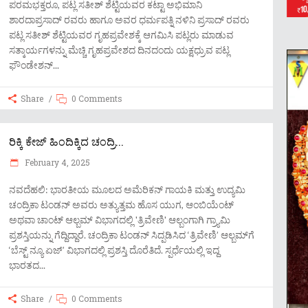
ಪರಮಭಕ್ತರೂ, ಪಟ್ಲ ಸತೀಶ್ ಶೆಟ್ಟಿಯವರ ಕಟ್ಟಾ ಅಭಿಮಾನಿ
ಶಾರದಾಪ್ರಸಾದ್ ರವರು ಹಾಗೂ ಅವರ ಧರ್ಮಪತ್ನಿ ನಳಿನಿ ಪ್ರಸಾದ್ ರವರು
ಪಟ್ಲ ಸತೀಶ್ ಶೆಟ್ಟಿಯವರ ಗೃಹಪ್ರವೇಶಕ್ಕೆ ಆಗಮಿಸಿ ಪಟ್ಲರು ಮಾಡುವ
ಸತ್ಕಾರ್ಯಗಳನ್ನು ಮೆಚ್ಚಿ ಗೃಹಪ್ರವೇಶದ ದಿನದಂದು ಯಕ್ಷಧ್ರುವ ಪಟ್ಲ
ಫೌಂಡೇಶನ್
Share
0 Comments
ರಿಕ್ಕಿ ಕೇಜ್ ಹಿಂದಿಕ್ಕಿದ ಚಂದ್ರಿ...
February 4, 2025
ನವದೆಹಲಿ: ಭಾರತೀಯ ಮೂಲದ ಅಮೆರಿಕನ್ ಗಾಯಕಿ ಮತ್ತು ಉದ್ಯಮಿ
ಚಂದ್ರಿಕಾ ಟಂಡನ್ ಅವರು ಅತ್ಯುತ್ತಮ ಹೊಸ ಯುಗ, ಆಂಬಿಯೆಂಟ್
ಅಥವಾ ಚಾಂಟ್ ಆಲ್ಬಮ್ ವಿಭಾಗದಲ್ಲಿ 'ತ್ರಿವೇಣಿ' ಆಲ್ಬಂಗಾಗಿ ಗ್ರ್ಯಾಮಿ
ಪ್ರಶಸ್ತಿಯನ್ನು ಗೆದ್ದಿದ್ದಾರೆ. ಚಂದ್ರಿಕಾ ಟಂಡನ್ ಸಿದ್ಪಡಿಸಿದ ‘ತ್ರಿವೇಣಿ’ ಆಲ್ಬಮ್​ಗೆ
‘ಬೆಸ್ಟ್ ನ್ಯೂ ಏಜ್’ ವಿಭಾಗದಲ್ಲಿ ಪ್ರಶಸ್ತಿ ದೊರೆತಿದೆ. ಸ್ಪರ್ಧೆಯಲ್ಲಿ ಇದ್ದ
ಭಾರತದ
Share
0 Comments