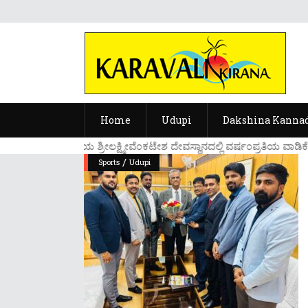
Home
Udupi
Dakshina Kanna
....ಉಡುಪಿಯ ಶ್ರೀಲಕ್ಷ್ಮೀವೆ೦ಕಟೇಶ ದೇವಸ್ಥಾನದಲ್ಲಿ ವರ್ಷ೦ಪ್ರತಿಯ ವಾಡಿಕೆಯ
/
Sports
Udupi