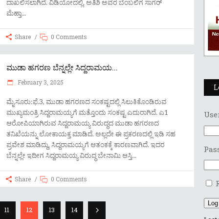
ದಾಖಲಿಸಲಾಗಿದೆ. ವಿಡಿಯೋದಲ್ಲಿ, ಅತಿಶಿ ಅವರ ಬೆಂಬಲಿಗ ಸಾಗರ್
ಮೆಹ್ತಾ
Share
0 Comments
ಮುಡಾ ಹಗರಣ ಬೆನ್ನಲ್ಲೇ ಸಿದ್ದರಾಮಯ...
February 3, 2025
L
ಮೈಸೂರು:ಫೆ.3, ಮುಡಾ ಹಗರಣದ ಸಂಕಷ್ಟದಲ್ಲಿ ಸಿಲುಕಿಕೊಂಡಿರುವ
ಮುಖ್ಯಮಂತ್ರಿ ಸಿದ್ದರಾಮಯ್ಯಗೆ ಮತ್ತೊಂದು ಸಂಕಷ್ಟ ಎದುರಾಗಿದೆ. ಎ1
Use
ಆರೋಪಿಯಾಗಿರುವ ಸಿದ್ದರಾಮಯ್ಯ ವಿರುದ್ಧದ ಮುಡಾ ಹಗರಣದ
ತನಿಖೆಯನ್ನು ಲೋಕಾಯಕ್ತ ಮಾಡಿದೆ. ಅಲ್ಲದೇ ಈ ಪ್ರಕರಣದಲ್ಲಿ ಇಡಿ ಸಹ
ಪ್ರವೇಶ ಮಾಡಿದ್ದು, ಸಿದ್ದರಾಮಯ್ಯಗೆ ಆತಂಕಕ್ಕೆ ಕಾರಣವಾಗಿದೆ. ಇದರ
Pas
ಬೆನ್ನಲ್ಲೇ ಇದೀಗ ಸಿದ್ದರಾಮಯ್ಯ ವಿರುದ್ಧ ಬೇನಾಮಿ ಆಸ್ತಿ
Share
0 Comments
Log
11
12
13
14