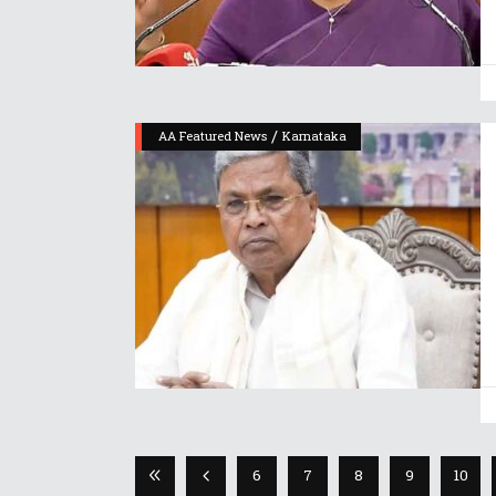
/
AA Featured News
Karnataka
6
7
8
9
10