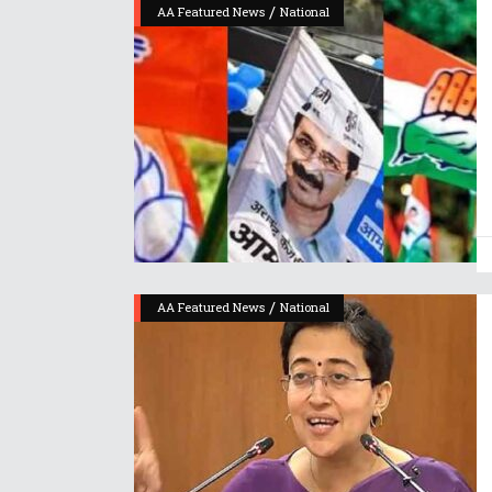
/
AA Featured News
National
/
AA Featured News
National