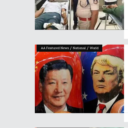
/
/
AA Featured News
National
World