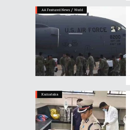
/
AA Featured News
World
Karnataka