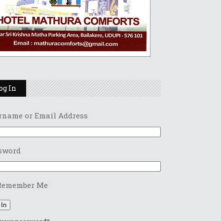
og In
rname or Email Address
sword
Remember Me
 In