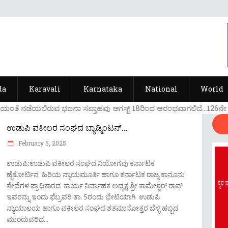
da
Karavali
Karnataka
National
World
೦ತೆ ನಡೆಯಲಿರುವ ಭಜನಾ ಸಪ್ತಾಹವು ಅಗಸ್ಟ್ 18ರಿ೦ದ ಆರ೦ಭವಾಗಲಿದೆ...126ನೇ ವರ್ಷದ
ಉಡುಪಿ ವಕೀಲರ ಸಂಘದ ಬ್ಯಾಡ್ಮಿಂಟನ್...
February 5, 2025
ಉಡುಪಿ:ಉಡುಪಿ ವಕೀಲರ ಸಂಘದ ನಿಯೋಗವು ಕರ್ನಾಟಕ
ಹೈಕೋರ್ಟಿನ ಹಿರಿಯ ನ್ಯಾಯಮೂರ್ತಿ ಹಾಗೂ ಕರ್ನಾಟಕ ರಾಜ್ಯ ಕಾನೂನು
ಸೇವೆಗಳ ಪ್ರಾಧಿಕಾರದ ಕಾರ್ಯ ನಿರ್ವಾಹಕ ಅಧ್ಯಕ್ಷ ಶ್ರೀ ಕಾಮೇಶ್ವರ್ ರಾವ್
ಇವರನ್ನು ಇಂದು ಫೆಬ್ರವರಿ ತಾ. 5ರಂದು ಭೇಟಿಯಾಗಿ ಉಡುಪಿ
ನ್ಯಾಯಾಲಯ ಹಾಗೂ ವಕೀಲರ ಸಂಘದ ಶತಮಾನೋತ್ತರ ಬೆಳ್ಳಿ ಹಬ್ಬದ
ಮುಂದುವರಿದ