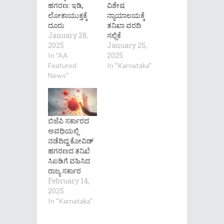
ಹಗರಣ: ಇಡಿ,
ವಿಶೇಷ
ಲೋಕಾಯುಕ್ತಕ್ಕೆ
ನ್ಯಾಯಾಲಯಕ್ಕೆ
ದೂರು
ತನಿಖಾ ವರದಿ
January 28,
ಸಲ್ಲಿಕೆ
2025
January 25,
2025
In "AA
Featured
In "Karnataka"
News"
ಬಿಜೆಪಿ ಸರ್ಕಾರದ
ಅವಧಿಯಲ್ಲಿ
ನಡೆದಿದ್ದ ಕೋವಿಡ್
ಹಗರಣದ ತನಿಖೆ
ಸಿಐಡಿಗೆ ವಹಿಸಿದ
ರಾಜ್ಯ ಸರ್ಕಾರ
February 14,
2025
In "Karnataka"