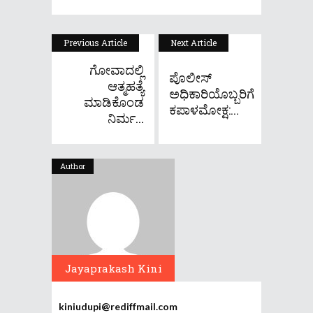
Previous Article
Next Article
ಗೋವಾದಲ್ಲಿ
ಪೊಲೀಸ್
ಆತ್ಮಹತ್ಯೆ
ಅಧಿಕಾರಿಯೊಬ್ಬರಿಗೆ
ಮಾಡಿಕೊಂಡ
ಕಪಾಳಮೋಕ್ಷ:...
ನಿರ್ಮ...
Author
Jayaprakash Kini
kiniudupi@rediffmail.com