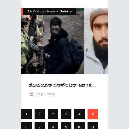
/
AA Featured News
National
ಶೋಪಿಯಾನ್‌ ಎನ್‌ಕೌಂಟರ್‌: ಅಡಗಿಕು...
July 8, 2026
1
2
3
4
5
6
7
8
9
10
11