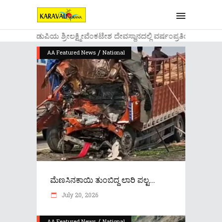
....ಉಡುಪಿಯ ಶ್ರೀಲಕ್ಷ್ಮೀವೆ೦ಕಟೇಶ ದೇವಸ್ಥಾನದಲ್ಲಿ ವರ್ಷ೦ಪ್ರತಿಯ ವಾಡಿಕೆ
/
AA Featured News
National
ಮೆಣಸಿನಕಾಯಿ ತುಂಬಿದ್ದ ಲಾರಿ ಪಲ್ಟ...
July 20, 2026
/
AA Featured News
National