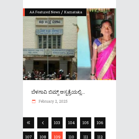
/
AA Featured News
Karnataka
ಬೆಳಗಾವಿ ಬಿಮ್ಸ್ ಆಸ್ಪತ್ರೆಯಲ್ಲಿ...
February 2, 2025
103
104
105
106
107
108
109
110
111
112