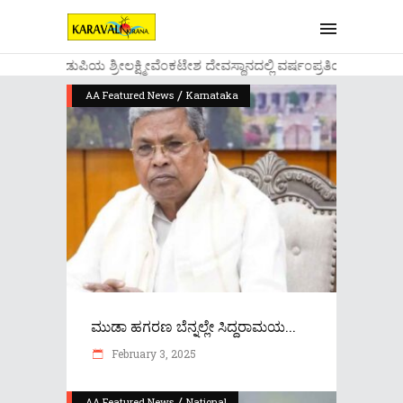
....ಉಡುಪಿಯ ಶ್ರೀಲಕ್ಷ್ಮೀವೆ೦ಕಟೇಶ ದೇವಸ್ಥಾನದಲ್ಲಿ ವರ್ಷ೦ಪ್ರತಿಯ ವಾಡಿಕೆ
/
AA Featured News
Karnataka
ಮುಡಾ ಹಗರಣ ಬೆನ್ನಲ್ಲೇ ಸಿದ್ದರಾಮಯ...
February 3, 2025
/
AA Featured News
National