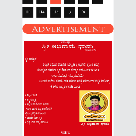
113
114
115