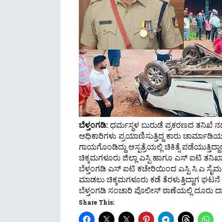
ಬೆಳ್ತಂಗಡಿ:
ಧರ್ಮಸ್ಥಳ ಬುರುಡೆ ಪ್ರಕರಣದ ತನಿಖೆ ನ
ಅಧಿಕಾರಿಗಳು ಪ್ರಯಾಣಿಸುತ್ತಿದ್ದ ಕಾರು ಚಾರ್ಮಾಡಿಯಲ
ಗಾಯಗೊಂಡಿದ್ದು ಆಸ್ಪತ್ರೆಯಲ್ಲಿ ಚಿಕಿತ್ಸೆ ಪಡೆಯುತ್ತಿದ್ದಾರ
ಚಿಕ್ಕಮಗಳೂರು ಜಿಲ್ಲಾ ಎಸ್ಪಿ ಹಾಗೂ ಎಸ್‌ ಐಟಿ ತ
ಬೆಳ್ತಂಗಡಿ ಎಸ್‌ ಐಟಿ ಕಚೇರಿಯಿಂದ ಎಸ್ಪಿ ಸಿ.ಎ ಸೈಮನ
ಮಾಡಲು ಚಿಕ್ಕಮಗಳೂರು ಕಡೆ ತೆರಳುತ್ತಿದ್ದಾಗ ಘಟನೆ ನಡೆ
ಬೆಳ್ತಂಗಡಿ ಸಂಚಾರಿ ಪೊಲೀಸ್‌ ಠಾಣೆಯಲ್ಲಿ ದೂರು ದ
Share This: