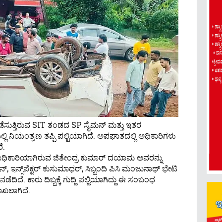
ಡೆಸುತ್ತಿರುವ SIT ತಂಡದ SP ಸೈಮನ್ ಮತ್ತು ಇತರ
್ಲಿ ನಿಯಂತ್ರಣ ತಪ್ಪಿ ಪಲ್ಟಿಯಾಗಿದೆ. ಅಪಘಾತದಲ್ಲಿ ಅಧಿಕಾರಿಗಳು
ೆ.
ನಿಖಾಧಿಕಾರಿಯಾಗಿರುವ ಜಿತೇಂದ್ರ ಕುಮಾ‌ರ್ ದಯಾಮ ಅವರನ್ನು
್, ಇನ್ಸ್‌ಪೆಕ್ಟ‌ರ್ ಕುಸುಮಾಧರ್, ಸಿಬ್ಬಂದಿ ಪಿಸಿ ಮಂಜುನಾಥ್ ಭೇಟಿ
ದಿದೆ. ಕಾರು ದಿಬ್ಬಕ್ಕೆ ಗುದ್ದಿ ಪಲ್ಟಿಯಾಗಿದ್ದು ಈ ಸಂಬಂಧ
ಾಖಲಾಗಿದೆ.