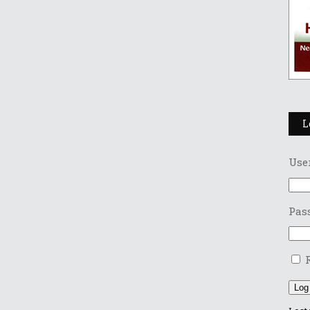
L
Use
Pas
Log