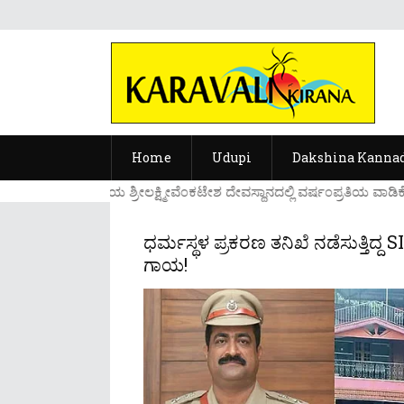
Home
Udupi
Dakshina Kanna
....ಉಡುಪಿಯ ಶ್ರೀಲಕ್ಷ್ಮೀವೆ೦ಕಟೇಶ ದೇವಸ್ಥಾನದಲ್ಲಿ ವರ್ಷ೦ಪ್ರತಿಯ ವಾಡಿಕೆ
ಧರ್ಮಸ್ಥಳ ಪ್ರಕರಣ ತನಿಖೆ ನಡೆಸುತ್ತಿದ್ದ 
ಗಾಯ!