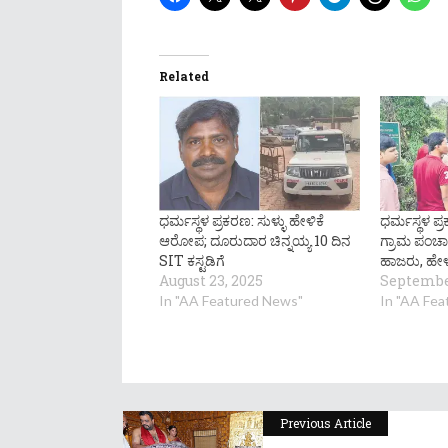
Related
ಧರ್ಮಸ್ಥಳ ಪ್ರಕರಣ: ಸುಳ್ಳು ಹೇಳಿಕೆ
ಧರ್ಮಸ್ಥಳ ಪ್
ಆರೋಪ; ದೂರುದಾರ ಚಿನ್ನಯ್ಯ 10 ದಿನ
ಗ್ರಾಮ ಪಂಚಾ
SIT ಕಸ್ಟಡಿಗೆ
ಹಾಜರು, ಹೇಳ
August 23, 2025
September
In "AA Featured News"
In "AA Fe
Previous Article