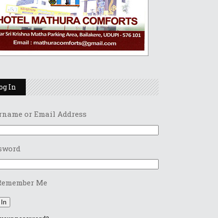
og In
rname or Email Address
sword
Remember Me
 In