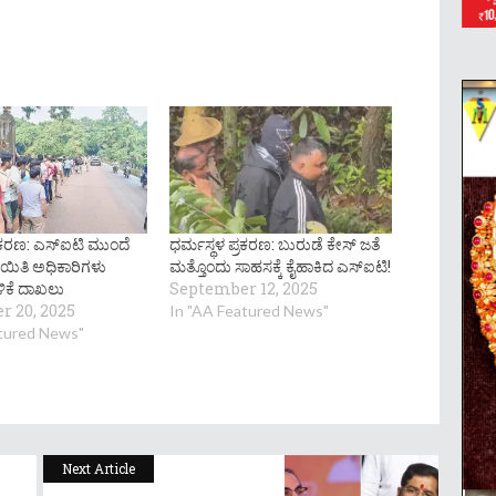
ರಕರಣ: ಎಸ್‌ಐಟಿ ಮುಂದೆ
ಧರ್ಮಸ್ಥಳ ಪ್ರಕರಣ: ಬುರುಡೆ ಕೇಸ್ ಜತೆ
ಯಿತಿ ಅಧಿಕಾರಿಗಳು
ಮತ್ತೊಂದು ಸಾಹಸಕ್ಕೆ ಕೈಹಾಕಿದ ಎಸ್​ಐಟಿ!
ಿಕೆ ದಾಖಲು
September 12, 2025
 20, 2025
In "AA Featured News"
atured News"
Next Article