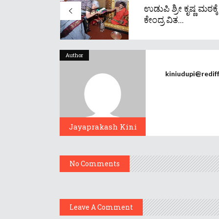
ಉಡುಪಿ ಶ್ರೀ ಕೃಷ್ಣ ಮಠಕ್ಕೆ
ಕೇಂದ್ರ ವಿತ...
Author
kiniudupi@redif
Jayaprakash Kini
No Comments
Leave A Comment