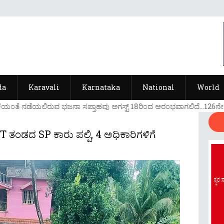
da
Karavali
Karnataka
National
World
ಯ೦ತೆ ನಡೆಯಲಿರುವ ಭಜನಾ ಸಪ್ತಾಹವು ಅಗಸ್ಟ್ 18ರಿ೦ದ ಆರ೦ಭವಾಗಲಿದೆ...126ನೇ ವರ್ಷ
SIT ತಂಡದ SP ಕಾರು ಪಲ್ಪಿ, 4 ಅಧಿಕಾರಿಗಳಿಗೆ