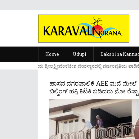
Home
Udupi
Dakshina Kanna
....ಉಡುಪಿಯ ಶ್ರೀಲಕ್ಷ್ಮೀವೆ೦ಕಟೇಶ ದೇವಸ್ಥಾನದಲ್ಲಿ ವರ್ಷ೦ಪ್ರತಿಯ ವಾಡಿಕೆ
ಹಾಸನ ನಗರಪಾಲಿಕೆ AEE ಮನೆ ಮೇಲೆ ʻಲ
ಬಿಲ್ಡಿಂಗ್ ಹತ್ತಿ ಕಿಟಕಿ ಬಡಿದರು ನೋ ರೆಸ್ಪಾನ್