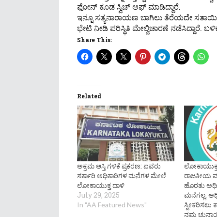
ಫೋನ್ ಕೂಡ ಸ್ವಿಚ್‌ ಆಫ್‌ ಮಾಡಿದ್ದಾರೆ.
ಇನ್ನೂ ಸತ್ಯನಾರಾಯಣ ಬಾಗಿಲು ತೆರೆಯದೇ ಸತಾಯಿಸುತ
ಭೇಟಿ ನೀಡಿ ಪರಿಸ್ಥಿತಿ ಮೇಲ್ವಿಚಾರಣೆ ನಡೆಸಿದ್ದಾರೆ. 
Share This:
Related
ಅಕ್ರಮ ಆಸ್ತಿ ಗಳಿಕೆ ಪ್ರಕರಣ: ಐವರು
ಲೋಕಾಯುಕ್ತ
ಸರ್ಕಾರಿ ಅಧಿಕಾರಿಗಳ ಮನೆಗಳ ಮೇಲೆ
ರಾಜಕೀಯ ಮ
ಲೋಕಾಯುಕ್ತ ದಾಳಿ
ಹೊರತು ಅಧಿ
July 29, 2025
ಮನೆಗಲ್ಲ. ಅಧ
ಸ್ವೀಕರಿಸಲು 
In "AA Featured News"
ನಮ್ಮ ಚುನಾ