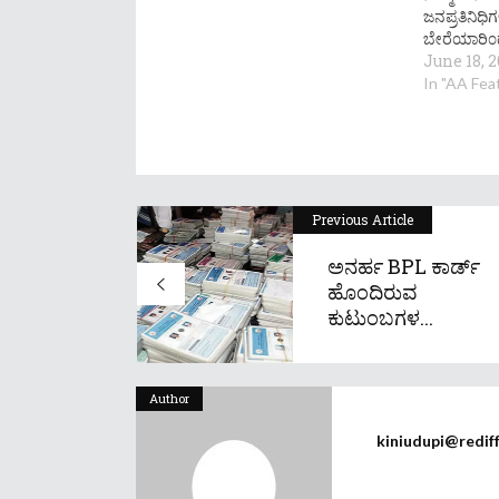
ಜನಪ್ರತಿನಿಧ
ಬೇರೆಯಾರಿ೦
June 18, 
In "AA Fe
Previous Article
ಅನರ್ಹ BPL ಕಾರ್ಡ್
ಹೊಂದಿರುವ
ಕುಟುಂಬಗಳ...
Author
kiniudupi@redif