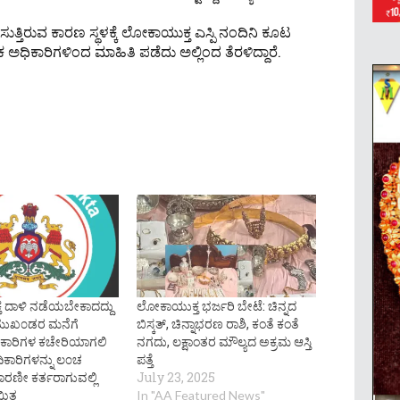
್ತಿರುವ ಕಾರಣ ಸ್ಥಳಕ್ಕೆ ಲೋಕಾಯುಕ್ತ ಎಸ್ಪಿ ನಂದಿನಿ ಕೂಟ
ಬಳಿಕ ಅಧಿಕಾರಿಗಳಿಂದ ಮಾಹಿತಿ ಪಡೆದು ಅಲ್ಲಿಂದ ತೆರಳಿದ್ದಾರೆ.
 ದಾಳಿ ನಡೆಯಬೇಕಾದದ್ದು
ಲೋಕಾಯುಕ್ತ ಭರ್ಜರಿ ಬೇಟೆ: ಚಿನ್ನದ
ುಖ೦ಡರ ಮನೆಗೆ
ಬಿಸ್ಕತ್, ಚಿನ್ನಾಭರಣ ರಾಶಿ, ಕಂತೆ ಕಂತೆ
ಕಾರಿಗಳ ಕಚೇರಿಯಾಗಲಿ
ನಗದು, ಲಕ್ಷಾಂತರ ಮೌಲ್ಯದ ಅಕ್ರಮ ಆಸ್ತಿ
ಿಕಾರಿಗಳನ್ನು ಲ೦ಚ
ಪತ್ತೆ
ಕಾರಣೀ ಕರ್ತರಾಗುವಲ್ಲಿ
July 23, 2025
ಯಿತ
In "AA Featured News"