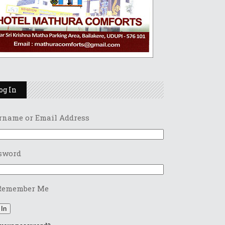
og In
rname or Email Address
sword
Remember Me
 In