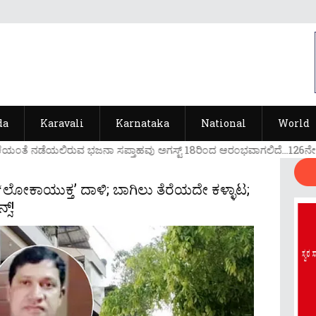
da
Karavali
Karnataka
National
World
ಯ೦ತೆ ನಡೆಯಲಿರುವ ಭಜನಾ ಸಪ್ತಾಹವು ಅಗಸ್ಟ್ 18ರಿ೦ದ ಆರ೦ಭವಾಗಲಿದೆ...126ನೇ ವರ್ಷ
ೋಕಾಯುಕ್ತʼ ದಾಳಿ; ಬಾಗಿಲು ತೆರೆಯದೇ ಕಳ್ಳಾಟ;
ಸ್!