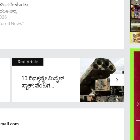
ಿಗಳಿ೦ದಲೇ ಹೊರತು
ದಲೂ ಅಲ್ಲ.
2026
atured News"
Next Article
10 ದಿನಕ್ಕಷ್ಟೇ ಮಿಸೈಲ್
ಸ್ಟಾಕ್: ಪೆಂಟಗ...
fmail.com