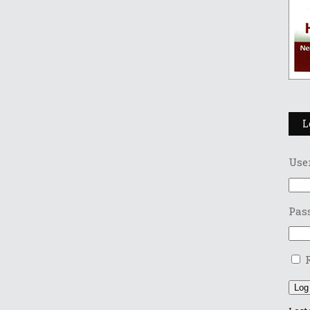
L
Use
Pas
Log