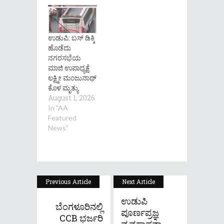
ಉಡುಪಿ: ಬಸ್‌ ಡಿಕ್ಕಿ
ಹೊಡೆದು
ನಗರಸಭೆಯ
ಮಾಜಿ ಉಪಾಧ್ಯಕ್ಷೆ
ಲಕ್ಷ್ಮೀ ಮಂಜುನಾಥ್
ಕೊಳ ಮೃತ್ಯು
August 1, 2026
In "AA
Featured
News"
Previous Article
Next Article
ಉಡುಪಿ
ಬೆಂಗಳೂರಿನಲ್ಲಿ
ಪೂರ್ಣಪ್ರಜ್ಞ
CCB ಭರ್ಜರಿ
ವ್ಯವಸ್ಥಾಪನಾ