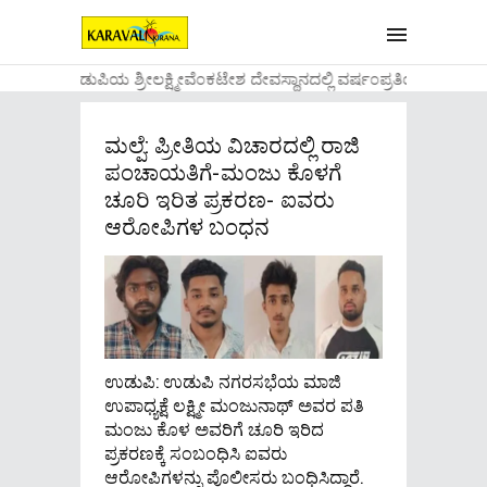
....ಉಡುಪಿಯ ಶ್ರೀಲಕ್ಷ್ಮೀವೆ೦ಕಟೇಶ ದೇವಸ್ಥಾನದಲ್ಲಿ ವರ್ಷ೦ಪ್ರತಿಯ ವಾಡಿಕ
ಮಲ್ಪೆ: ಪ್ರೀತಿಯ ವಿಚಾರದಲ್ಲಿ ರಾಜಿ
ಪಂಚಾಯತಿಗೆ-ಮಂಜು ಕೊಳಗೆ
ಚೂರಿ ಇರಿತ ಪ್ರಕರಣ- ಐವರು
ಆರೋಪಿಗಳ ಬಂಧನ
ಉಡುಪಿ: ಉಡುಪಿ ನಗರಸಭೆಯ ಮಾಜಿ
ಉಪಾಧ್ಯಕ್ಷೆ ಲಕ್ಷ್ಮೀ ಮಂಜುನಾಥ್ ಅವರ ಪತಿ
ಮಂಜು ಕೊಳ ಅವರಿಗೆ ಚೂರಿ ಇರಿದ
ಪ್ರಕರಣಕ್ಕೆ ಸಂಬಂಧಿಸಿ ಐವರು
ಆರೋಪಿಗಳನ್ನು ಪೊಲೀಸರು ಬಂಧಿಸಿದ್ದಾರೆ.