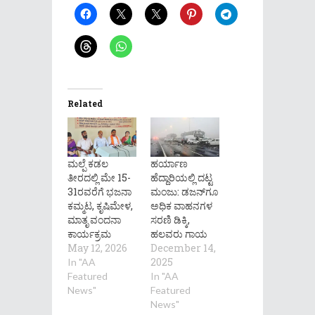
Related
ಮಲ್ಪೆ ಕಡಲ
ಹರ್ಯಾಣ
ತೀರದಲ್ಲಿ ಮೇ 15-
ಹೆದ್ದಾರಿಯಲ್ಲಿ ದಟ್ಟ
31ರವರೆಗೆ ಭಜನಾ
ಮಂಜು: ಡಜನ್‌ಗೂ
ಕಮ್ಮಟ, ಕೃಷಿಮೇಳ,
ಅಧಿಕ ವಾಹನಗಳ
ಮಾತೃ ವಂದನಾ
ಸರಣಿ ಡಿಕ್ಕಿ,
ಕಾರ್ಯಕ್ರಮ
ಹಲವರು ಗಾಯ
May 12, 2026
December 14,
2025
In "AA
Featured
In "AA
News"
Featured
News"