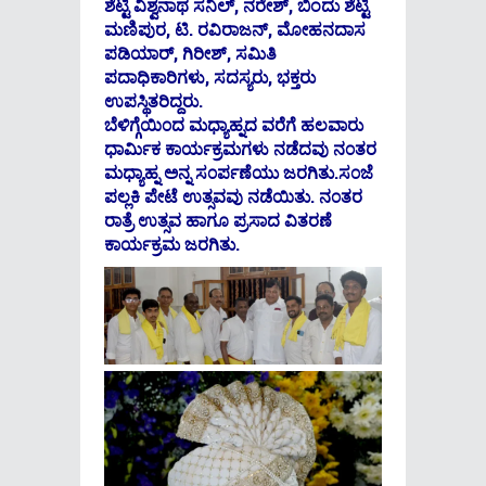
ಶೆಟ್ಟಿ ವಿಶ್ವನಾಥ ಸನಿಲ್, ನರೇಶ್, ಬಿಂದು ಶೆಟ್ಟಿ
ಮಣಿಪುರ, ಟಿ. ರವಿರಾಜನ್, ಮೋಹನದಾಸ
ಪಡಿಯಾರ್, ಗಿರೀಶ್, ಸಮಿತಿ
ಪದಾಧಿಕಾರಿಗಳು, ಸದಸ್ಯರು, ಭಕ್ತರು
ಉಪಸ್ಥಿತರಿದ್ದರು.
ಬೆಳಿಗ್ಗೆಯಿ೦ದ ಮಧ್ಯಾಹ್ನದ ವರೆಗೆ ಹಲವಾರು
ಧಾರ್ಮಿಕ ಕಾರ್ಯಕ್ರಮಗಳು ನಡೆದವು ನ೦ತರ
ಮಧ್ಯಾಹ್ನ ಅನ್ನ ಸ೦ರ್ಪಣೆಯು ಜರಗಿತು.ಸ೦ಜೆ
ಪಲ್ಲಕಿ ಪೇಟೆ ಉತ್ಸವವು ನಡೆಯಿತು. ನ೦ತರ
ರಾತ್ರೆ ಉತ್ಸವ ಹಾಗೂ ಪ್ರಸಾದ ವಿತರಣೆ
ಕಾರ್ಯಕ್ರಮ ಜರಗಿತು.