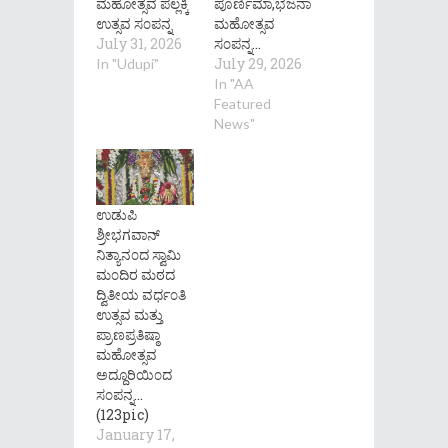
ಮಹೋತ್ಸವ ಪಲ್ಲಕ್ಕಿ
ಪೂರ್ಣಿಮಾ,ಭಜನಾ
ಉತ್ಸವ ಸ೦ಪನ್ನ
ಮಹೋತ್ಸವ
July 31, 2026
ಸ೦ಪನ್ನ…
July 29, 2026
In "Udupi"
In "AA
Featured
News"
ಉಡುಪಿ
ಶ್ರೀಭಗವಾನ್
ನಿತ್ಯಾನ೦ದ ಸ್ವಾಮಿ
ಮ೦ದಿರ ಮಠದ
ದ್ವಿತೀಯ ವರ್ಧ೦ತಿ
ಉತ್ಸವ ಮತ್ತು
ಪ್ರಾಣಪ್ರತಿಷ್ಠಾ
ಮಹೋತ್ಸವ
ಅದ್ದೂರಿಯಿ೦ದ
ಸ೦ಪನ್ನ…
(123pic)
January 17,