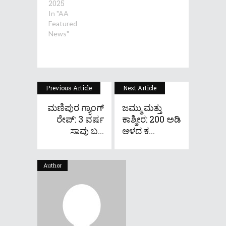
2025
In "AA
Featured
News"
Previous Article
Next Article
ಮಣಿಪುರ ಗ್ಯಾಂಗ್
ಜಮ್ಮು ಮತ್ತು
ರೇಪ್: 3 ವರ್ಷ
ಕಾಶ್ಮೀರ: 200 ಅಡಿ
ಸಾವು ಬ...
ಆಳದ ಕ...
Author