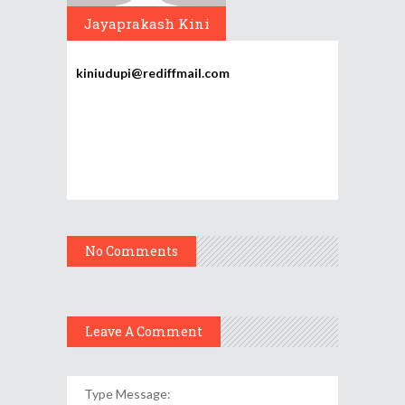
Jayaprakash Kini
kiniudupi@rediffmail.com
No Comments
Leave A Comment