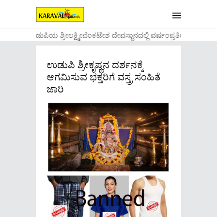
....ಉಡುಪಿಯ ಶ್ರೀಲಕ್ಷ್ಮೀವೆ೦ಕಟೇಶ ದೇವಸ್ಥಾನದಲ್ಲಿ ವರ್ಷ೦ಪ್ರತಿಯ ವಾಡಿಕ
ಉಡುಪಿ ಶ್ರೀಕೃಷ್ಣನ ದರ್ಶನಕ್ಕೆ
ಆಗಮಿಸುವ ಭಕ್ತರಿಗೆ ವಸ್ತ್ರ ಸ೦ಹಿತೆ
ಜಾರಿ