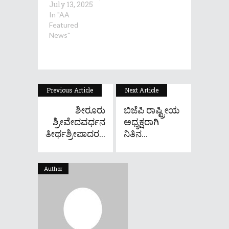
July 13, 2025
In "AA
Featured
News"
Previous Article
Next Article
ಶೀರೂರು
ಬಿಜೆಪಿ ರಾಷ್ಟ್ರೀಯ
ಶ್ರೀವೇದವರ್ಧನ
ಅಧ್ಯಕ್ಷರಾಗಿ
ತೀರ್ಥಶ್ರೀಪಾದರ...
ನಿತಿನ...
Author