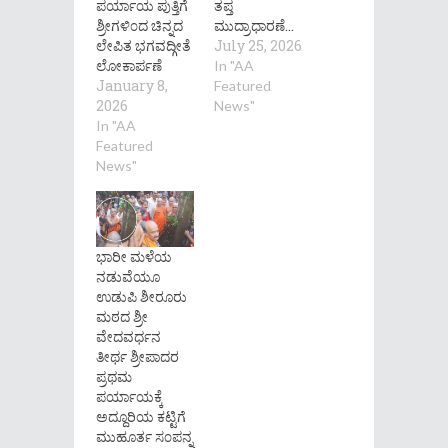
ಪರ್ಯಾಯ ಪುತ್ತಿಗೆ
ತಪ್ತ
ಶ್ರೀಗಳಿ೦ದ ಚಿನ್ನದ
ಮುದ್ರಾಧಾರಣೆ…
ಲೇಪಿತ ಭಗವದ್ಗೀತೆ
July 25, 2026
ಲೋಕಾರ್ಪಣೆ
In "AA
January 8,
Featured
2026
News"
In "AA
Featured
News"
ಭಾರೀ ಮಳೆಯ
ನಡುವೆಯೂ
ಉಡುಪಿ ಶೀರೂರು
ಮಠದ ಶ್ರೀ
ವೇದವರ್ಧನ
ತೀರ್ಥ ಶ್ರೀಪಾದರ
ಪ್ರಥಮ
ಪರ್ಯಾಯಕ್ಕೆ
ಅದ್ದೂರಿಯ ಕಟ್ಟಿಗೆ
ಮುಹೂರ್ತ ಸ೦ಪನ್ನ