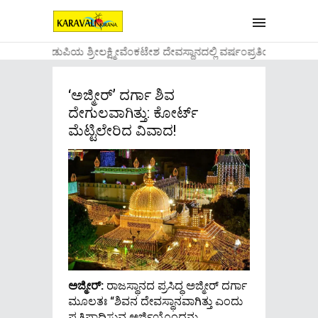
....ಉಡುಪಿಯ ಶ್ರೀಲಕ್ಷ್ಮೀವೆ೦ಕಟೇಶ ದೇವಸ್ಥಾನದಲ್ಲಿ ವರ್ಷ೦ಪ್ರತಿಯ ವಾಡಿಕ
‘ಅಜ್ಮೀರ್’ ದರ್ಗಾ ಶಿವ
ದೇಗುಲವಾಗಿತ್ತು: ಕೋರ್ಟ್
ಮೆಟ್ಟಿಲೇರಿದ ವಿವಾದ!
ಅಜ್ಮೀರ್:
ರಾಜಸ್ಥಾನದ ಪ್ರಸಿದ್ಧ ಅಜ್ಮೀರ್ ದರ್ಗಾ
ಮೂಲತಃ “ಶಿವನ ದೇವಸ್ಥಾನವಾಗಿತ್ತು ಎಂದು
ಪ್ರತಿಪಾದಿಸುವ ಅರ್ಜಿಯೊಂದನ್ನು