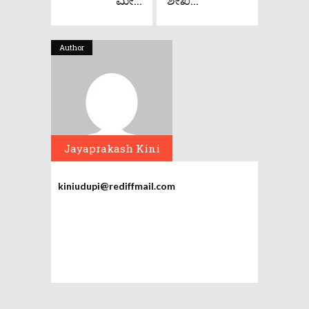
ಮೇ...
ಶೇಖ...
Author
Jayaprakash Kini
kiniudupi@rediffmail.com