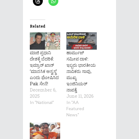
Related
ಮಾಜಿ ಪ್ರಧಾನಿ
ಹಾರ್ಮುಜ್
ದೇಶಕ್ಕೆ ಬೆದರಿಕೆ:
ಸಮೀಪ ದಾಳಿ:
ಇಮ್ರಾನ್ ಖಾನ್
ಇಬ್ಬರು ಭಾರತೀಯ
‘ಮಾನಸಿಕ ಅಸ್ವಸ್ಥ’
ನಾವಿಕರು ಸಾವು,
ಎಂದು ಘೋಷಿಸಿದ
ಮುಖ್ಯ
Pak ಸೇನೆ!
ಇಂಜಿನಿಯರ್
December 6,
ನಾಪತ್ತೆ
2025
June 11, 2026
In "National"
In "AA
Featured
News"