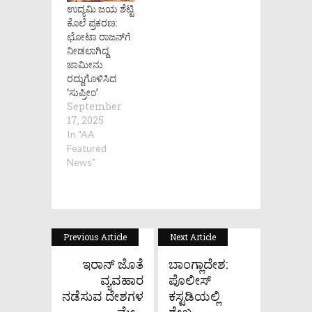
ಉದ್ಯಮಿ ಜಯ ಶೆಟ್ಟಿ
ಕೊಲೆ ಪ್ರಕರಣ:
ಛೋಟಾ ರಾಜನ್‌ಗೆ
ನೀಡಲಾಗಿದ್ದ
ಜಾಮೀನು
ರದ್ದುಗೊಳಿಸಿದ
‘ಸುಪ್ರೀಂ’
September
17, 2025
In "AA
Featured
News"
Previous Article
Next Article
ಇರಾನ್ ಜೊತೆ
ಬಾಂಗ್ಲಾದೇಶ:
ವ್ಯವಹಾರ
ಪೊಲೀಸ್
ನಡೆಸುವ ದೇಶಗಳ
ಕಸ್ಟಡಿಯಲ್ಲಿ