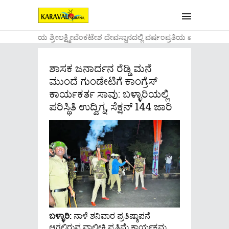
....ಉಡುಪಿಯ ಶ್ರೀಲಕ್ಷ್ಮೀವೆ೦ಕಟೇಶ ದೇವಸ್ಥಾನದಲ್ಲಿ ವರ್ಷ೦ಪ್ರತಿಯ ವಾಡಿಕೆಯ೦ತೆ 
ಶಾಸಕ ಜನಾರ್ದನ ರೆಡ್ಡಿ ಮನೆ
ಮುಂದೆ ಗುಂಡೇಟಿಗೆ ಕಾಂಗ್ರೆಸ್
ಕಾರ್ಯಕರ್ತ ಸಾವು: ಬಳ್ಳಾರಿಯಲ್ಲಿ
ಪರಿಸ್ಥಿತಿ ಉದ್ವಿಗ್ನ, ಸೆಕ್ಷನ್ 144 ಜಾರಿ
ಬಳ್ಳಾರಿ:
ನಾಳೆ ಶನಿವಾರ ಪ್ರತಿಷ್ಠಾಪನೆ
ಆಗಲಿರುವ ವಾಲ್ಮೀಕಿ ಪ್ರತಿಮೆ ಕಾರ್ಯಕ್ರಮ