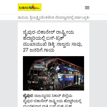
....ಉಡುಪಿಯ ಶ್ರೀಲಕ್ಷ್ಮೀವೆ೦ಕಟೇಶ ದೇವಸ್ಥಾನದಲ್ಲಿ ವರ್ಷ೦ಪ್ರತಿಯ ವಾಡಿಕ
ಜೈಪುರ-ಬಿಕಾನೇರ್ ರಾಷ್ಟ್ರೀಯ
ಹೆದ್ದಾರಿಯಲ್ಲಿ ಬಸ್-ಟ್ರಕ್
ಮುಖಾಮುಖಿ ಡಿಕ್ಕಿ: ನಾಲ್ವರು ಸಾವು,
27 ಜನರಿಗೆ ಗಾಯ
ಜೈಪುರ:
ರಾಜಸ್ಥಾನದ ಸಿಕಾರ್ ಜಿಲ್ಲೆಯ
ಜೈಪುರ-ಬಿಕಾನೇರ್ ರಾಷ್ಟ್ರೀಯ ಹೆದ್ದಾರಿಯಲ್ಲಿ
ಮಂಗಳವಾರ ರಾತ್ರಿ ಬಸ್ ಮತ್ತು ಟ್ರಕ್