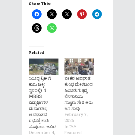
Share This:
Related
ನಿಂತಿದ್ದ ಟ್ರಕ್ ಗೆ
ಭೀಕರ ಅಪಘಾತ:
ಕಾರು ಡಿಕ್ಕಿ:
ಕುಂಭ ಮೇಳದಿಂದ
ಸ್ಥಳದಲ್ಲೇ 4
ಹಿಂದಿರುಗುತ್ತಿದ್ದ
MBBS
ಬೆಳಗಾವಿಯ
ವಿದ್ಯಾರ್ಥಿಗಳ
ನಾಲ್ವರು ಸೇರಿ ಆರು
ದುರ್ಮರಣ;
ಜನ ಸಾವು
ಅಪಘಾತದ
February 7,
ರಭಸಕ್ಕೆ ಕಾರು
2025
ಸಂಪೂರ್ಣ ಜಖಂ!
In "AA
December 4,
Featured