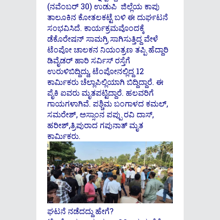
(ನವೆಂಬರ್ 30) ಉಡುಪಿ ಜಿಲ್ಲೆಯ ಕಾಪು
ತಾಲೂಕಿನ ಕೋತಲಕಟ್ಟೆ ಬಳಿ ಈ ದುರ್ಘಟನೆ
ಸಂಭವಿಸಿದೆ. ಕಾರ್ಯಕ್ರಮವೊಂದಕ್ಕೆ
ಡೆಕೊರೇಷನ್ ಸಾಮಗ್ರಿ ಸಾಗಿಸುತ್ತಿದ್ದ ವೇಳೆ
ಟೆಂಪೋ ಚಾಲಕನ ನಿಯಂತ್ರಣ ತಪ್ಪಿ ಹೆದ್ದಾರಿ
ಡಿವೈಡರ್ ಹಾರಿ ಸರ್ವಿಸ್ ರಸ್ತೆಗೆ
ಉರುಳಿಬಿದ್ದಿದ್ದು, ಟೆಂಪೋನಲ್ಲಿದ್ದ 12
ಕಾರ್ಮಿಕರು ಚೆಲ್ಲಾಪಿಲ್ಲಿಯಾಗಿ ಬಿದ್ದಿದ್ದಾರೆ. ಈ
ಪೈಕಿ ಐವರು ಮೃತಪಟ್ಟಿದ್ದಾರೆ. ಹಲವರಿಗೆ
ಗಾಯಗಳಾಗಿವೆ. ಪಶ್ಚಿಮ ಬಂಗಾಳದ ಕಮಲ್,
ಸಮರೇಶ್, ಅಸ್ಸಾಂನ ಪಪ್ಪು ರವಿ ದಾಸ್,
ಹರೀಶ್,ತ್ರಿಪುರಾದ ಗಪುನಾತ್ ಮೃತ
ಕಾರ್ಮಿಕರು.
ಘಟನೆ ನಡೆದದ್ದು ಹೇಗೆ?