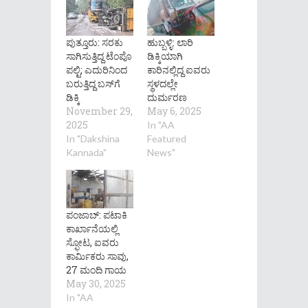
ಪುತ್ತೂರು: ಸರಕು
ಹುಬ್ಬಳ್ಳಿ: ಲಾರಿ
ಸಾಗಿಸುತ್ತಿದ್ದ ಟೆಂಪೊ
ಡಿಕ್ಕಿಯಾಗಿ
ಪಲ್ಟಿ; ಎದುರಿನಿಂದ
ಕಾರಿನಲ್ಲಿದ್ದ ಐವರು
ಬರುತ್ತಿದ್ದ ಬಸ್‌ಗೆ
ಸ್ಥಳದಲ್ಲೇ
ಡಿಕ್ಕಿ
ದುರ್ಮರಣ
November 29,
May 6, 2025
2025
In "AA
In "Dakshina
Featured
Kannada"
News"
ಪಂಜಾಬ್: ಪಟಾಕಿ
ಕಾರ್ಖಾನೆಯಲ್ಲಿ
ಸ್ಫೋಟ, ಐವರು
ಕಾರ್ಮಿಕರು ಸಾವು,
27 ಮಂದಿ ಗಾಯ
May 30, 2025
In "AA