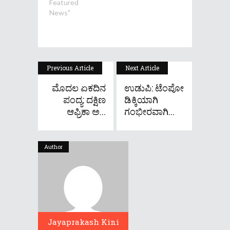
Featured
News"
Previous Article
Next Article
ಮೊದಲ ಏಕದಿನ
ಉಡುಪಿ: ಟೆಂಪೋ
ಪಂದ್ಯ: ದಕ್ಷಿಣ
ಡಿಕ್ಕಿಯಾಗಿ
ಆಫ್ರಿಕಾ ಅ...
ಗಂಭೀರವಾಗಿ...
Author
Jayaprakash Kini