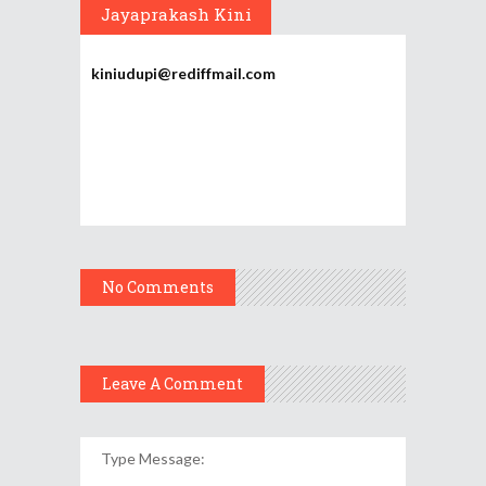
Jayaprakash Kini
kiniudupi@rediffmail.com
No Comments
Leave A Comment