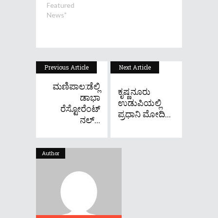
Featured
News"
Previous Article
Next Article
ಮಣಿಪಾಲ:ಡೆಲ್ಲಿ
ಕೃಷ್ಣನೂರು
ಡಾಭಾ
ಉಡುಪಿಯಲ್ಲಿ
ರೆಸ್ಟೋರೆಂಟ್
ಪ್ರಧಾನಿ ಮೋದಿ...
ನಲ್...
Author