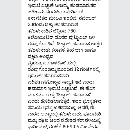
ಇಲಾಖೆ ಎಚ್ಚರಿಕೆ ನೀಡಿದ್ದು ಚಂಡಮಾರುತದ
ಪರಿಣಾಮ ಬೆಂಗಳೂರು ಸೇರಿದಂತೆ
ಕರ್ನಾಟಕದ ಮೇಲೂ ಇರಲಿದೆ. ನವೆಂಬರ್
30ರಂದು ದಿತ್ವಾ ಚಂಡಮಾರುತ
ತಮಿಳುನಾಡಿನ ಚೆನ್ನಿಂದ 750
ಕಿಲೋಮೀಟರ್ ದೂರದ ಪುಟ್ಟುವಿಲ್ ಬಳಿ
ರೂಪುಗೊಂಡಿದೆ. ದಿತ್ವಾ ಚಂಡಮಾರುತ ಉತ್ತರ
ತಮಿಳುನಾಡು ಕರಾವಳಿ ತೀರ ಭಾಗ ಹಾಗೂ
ದಕ್ಷಿಣ ಆಂಧ್ರದ
ನೈಋುತ್ಯ ಬಂಗಾಳಕೊಲ್ಲಿಯಲ್ಲಿ
ರೂಪುಗೊಂಡಿದ್ದು ಮುಂದಿನ 12 ಗಂಟೆಗಳಲ್ಲಿ
ಇದು ಚಂಡಮಾರುತವಾಗಿ
ಪರಿವರ್ತನೆಗೊಳ್ಳುವ ಸಾಧ್ಯತೆ ಇದೆ ಎಂದು
ಹವಾಮಾನ ಇಲಾಖೆ ಎಚ್ಚರಿಸಿದೆ. ಈ ಹೊಸ
ಚಂಡಮಾರುತಕ್ಕೆ ‘ದಿತ್ವಾ ಚಂಡಮಾರುತ’
ಎಂದು ಹೆಸರಿಡಲಾಗುತ್ತದೆ. ಇದರ ಭೂಸ್ಪರ್ಶದ
ಸಮಯ ಇನ್ನೂ ಖಚಿತವಾಗಿಲ್ಲ. ಆದರೆ, ಈ
ವಾರದ ಅಂತ್ಯದಲ್ಲಿ ತಮಿಳುನಾಡು, ಪುದುಚೇರಿ
ಮತ್ತು ದಕ್ಷಿಣ ಆಂಧ್ರಪ್ರದೇಶದ ಕರಾವಳಿಯಲ್ಲಿ
ಭಾರೀ ಮಳೆ, ಗಂಟೆಗೆ 80-90 ಕಿ.ಮೀ ವೇಗದ