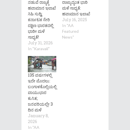
ನಡುವೆ ರಾಜ್ಯಕ್ಕೆ
ರಾಜ್ಯಾದ್ಯಂತ ಭಾರಿ
ಹವಾಮಾನ ಇಲಾಖೆ
ಮಳೆ ಸಾಧ್ಯತೆ:
ಸಿಹಿ ಸುದ್ದಿ;
ಹವಾಮಾನ ಇಲಾಖೆ
ಕರ್ನಾಟಕ ಸೇರಿ
July 16, 2025
ದಕ್ಷಿಣ ಭಾರತದಲ್ಲಿ
In "AA
ಭಾರೀ ಮಳೆ
Featured
ಸಾಧ್ಯತೆ!
News"
July 31, 2026
In "Karavali"
135 ವರ್ಷಗಳಲ್ಲಿ
ಇದೇ ಮೊದಲು:
ಬಂಗಾಳಕೊಲ್ಲಿಯಲ್ಲಿ
ವಾಯುಭಾರ
ಕುಸಿತ;
ಜನವರಿಯಲ್ಲೇ 3
ದಿನ ಮಳೆ
January 8,
2026
In "AA