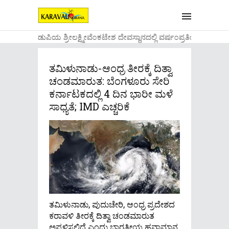
....ಉಡುಪಿಯ ಶ್ರೀಲಕ್ಷ್ಮೀವೆ೦ಕಟೇಶ ದೇವಸ್ಥಾನದಲ್ಲಿ ವರ್ಷ೦ಪ್ರತಿಯ ವಾಡಿಕ
ತಮಿಳುನಾಡು-ಆಂಧ್ರ ತೀರಕ್ಕೆ ದಿತ್ವಾ
ಚಂಡಮಾರುತ: ಬೆಂಗಳೂರು ಸೇರಿ
ಕರ್ನಾಟಕದಲ್ಲಿ 4 ದಿನ ಭಾರೀ ಮಳೆ
ಸಾಧ್ಯತೆ; IMD ಎಚ್ಚರಿಕೆ
ತಮಿಳುನಾಡು, ಪುದುಚೇರಿ, ಆಂಧ್ರ ಪ್ರದೇಶದ
ಕರಾವಳಿ ತೀರಕ್ಕೆ ದಿತ್ವಾ ಚಂಡಮಾರುತ
ಅಪ್ಪಳಿಸಲಿದೆ ಎಂದು ಭಾರತೀಯ ಹವಾಮಾನ