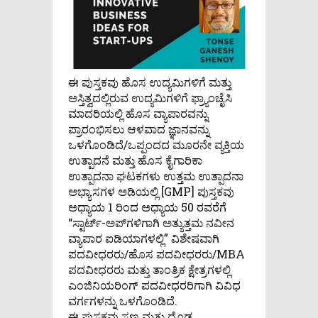
ಈ ಪುಸ್ತಕವು ಹೊಸ ಉದ್ಯಮಿಗಳಿಗೆ ಮತ್ತು
ಅಸ್ತಿತ್ವದಲ್ಲಿರುವ ಉದ್ಯಮಿಗಳಿಗೆ ಫ್ರ್ಯಾಂಚೈಸಿ
ಮಾದರಿಯಲ್ಲಿ ಹೊಸ ವ್ಯಾಪಾರವನ್ನು
ಪ್ರಾರಂಭಿಸಲು ಆಳವಾದ ಜ್ಞಾನವನ್ನು
ಒಳಗೊಂಡಿದೆ/ಒಪ್ಪಂದದ ಮೂರನೇ ವ್ಯಕ್ತಿಯ
ಉತ್ಪಾದನೆ ಮತ್ತು ಹೊಸ ಕೈಗಾರಿಕಾ
ಉತ್ಪಾದನಾ ಘಟಕಗಳು ಉತ್ತಮ ಉತ್ಪಾದನಾ
ಅಭ್ಯಾಸಗಳ ಅಡಿಯಲ್ಲಿ [GMP] ಪುಸ್ತಕವು
ಅಧ್ಯಾಯ 1 ರಿಂದ ಅಧ್ಯಾಯ 50 ರವರೆಗೆ
“ಸ್ಟಾರ್ಟ್-ಅಪ್‌ಗಳಿಗಾಗಿ ಅತ್ಯುತ್ತಮ ನವೀನ
ವ್ಯಾಪಾರ ಐಡಿಯಾಗಳಲ್ಲಿ” ವಿಶೇಷವಾಗಿ
ಪದವೀಧರರು/ಹೊಸ ಪದವೀಧರರು/MBA
ಪದವೀಧರರು ಮತ್ತು ತಾಂತ್ರಿಕ ಕ್ಷೇತ್ರಗಳಲ್ಲಿ
ಎಂಜಿನಿಯರಿಂಗ್ ಪದವೀಧರರಿಗಾಗಿ ವಿವಿಧ
ವರ್ಗಗಳನ್ನು ಒಳಗೊಂಡಿದೆ.
ಈ ಪುಸ್ತಕವು ಸಣ್ಣ ಮತ್ತು ದೊಡ್ಡ