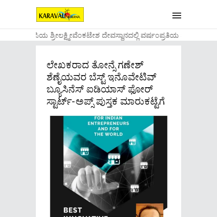
....ಉಡುಪಿಯ ಶ್ರೀಲಕ್ಷ್ಮೀವೆ೦ಕಟೇಶ ದೇವಸ್ಥಾನದಲ್ಲಿ ವರ್ಷ೦ಪ್ರತಿಯ ವಾಡಿಕೆಯ೦ತೆ 
ಲೇಖಕರಾದ ತೋನ್ಸೆ ಗಣೇಶ್
ಶೆಣೈಯವರ ಬೆಸ್ಟ್ ಇನೊವೇಟಿವ್
ಬ್ಯೂಸಿನೆಸ್ ಐಡಿಯಾಸ್ ಫೋರ್
ಸ್ಟಾರ್ಟ್-ಅಪ್ಸ್ ಪುಸ್ತಕ ಮಾರುಕಟ್ಟೆಗೆ