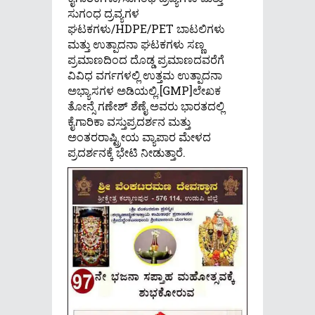
ಸುಗಂಧ ದ್ರವ್ಯಗಳ
ಘಟಕಗಳು/HDPE/PET ಬಾಟಲಿಗಳು
ಮತ್ತು ಉತ್ಪಾದನಾ ಘಟಕಗಳು ಸಣ್ಣ
ಪ್ರಮಾಣದಿಂದ ದೊಡ್ಡ ಪ್ರಮಾಣದವರೆಗೆ
ವಿವಿಧ ವರ್ಗಗಳಲ್ಲಿ ಉತ್ತಮ ಉತ್ಪಾದನಾ
ಅಭ್ಯಾಸಗಳ ಅಡಿಯಲ್ಲಿ.[GMP]ಲೇಖಕ
ತೋನ್ಸೆ ಗಣೇಶ್ ಶೆಣೈ ಅವರು ಭಾರತದಲ್ಲಿ
ಕೈಗಾರಿಕಾ ವಸ್ತುಪ್ರದರ್ಶನ ಮತ್ತು
ಅಂತರರಾಷ್ಟ್ರೀಯ ವ್ಯಾಪಾರ ಮೇಳದ
ಪ್ರದರ್ಶನಕ್ಕೆ ಭೇಟಿ ನೀಡುತ್ತಾರೆ.