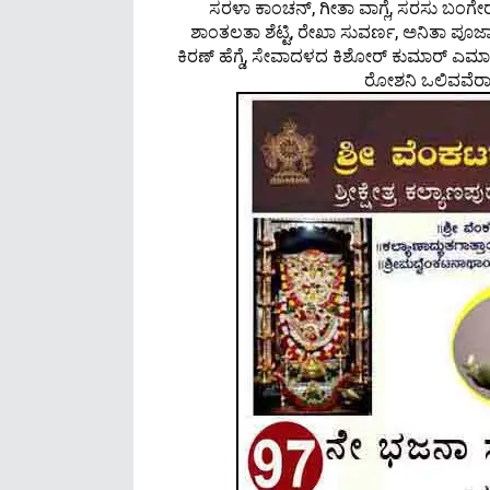
ಸರಳಾ ಕಾಂಚನ್, ಗೀತಾ ವಾಗ್ಲೆ, ಸರಸು ಬಂಗೇರ, ಲಕ
ಶಾಂತಲತಾ ಶೆಟ್ಟಿ, ರೇಖಾ ಸುವರ್ಣ, ಅನಿತಾ ಪೂಜಾರಿ,
ಕಿರಣ್ ಹೆಗ್ಡೆ, ಸೇವಾದಳದ ಕಿಶೋರ್ ಕುಮಾರ್ ಎರ್ಮಾ
ರೋಶನಿ ಒಲಿವವೆರಾ 