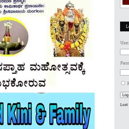
L
Use
Pas
Log
Lost