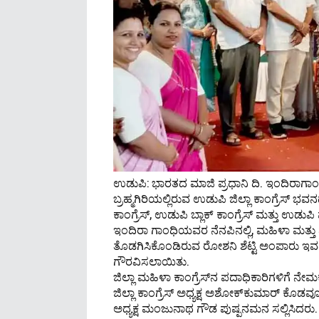
ಉಡುಪಿ: ಭಾರತದ ಮಾಜಿ ಪ್ರಧಾನಿ ದಿ. ಇಂದಿರಾಗಾ
ಬ್ರಹ್ಮಗಿರಿಯಲ್ಲಿರುವ ಉಡುಪಿ ಜಿಲ್ಲಾ ಕಾಂಗ್ರೆಸ್ ಭವನದಲ
ಕಾಂಗ್ರೆಸ್, ಉಡುಪಿ ಬ್ಲಾಕ್ ಕಾಂಗ್ರೆಸ್ ಮತ್ತು ಉ
ಇಂದಿರಾ ಗಾಂಧಿಯವರ ನೆನಪಿನಲ್ಲಿ, ಮಹಿಳಾ ಮತ್ತು ಮಕ
ತೊಡಗಿಸಿಕೊಂಡಿರುವ ರೋಶನಿ ಶೆಟ್ಟಿ ಅಂಪಾರು ಇವರಿಗೆ 
ಗೌರವಿಸಲಾಯಿತು.
ಜಿಲ್ಲಾ ಮಹಿಳಾ ಕಾಂಗ್ರೆಸ್‌ನ ಪದಾಧಿಕಾರಿಗಳಿಗೆ ನ
ಜಿಲ್ಲಾ ಕಾಂಗ್ರೆಸ್ ಅಧ್ಯಕ್ಷ ಅಶೋಕ್‌ಕುಮಾರ್ ಕೊಡವ
ಅಧ್ಯಕ್ಷ ಮಂಜುನಾಥ ಗೌಡ ಪುಷ್ಪನಮನ ಸಲ್ಲಿಸಿದರು.