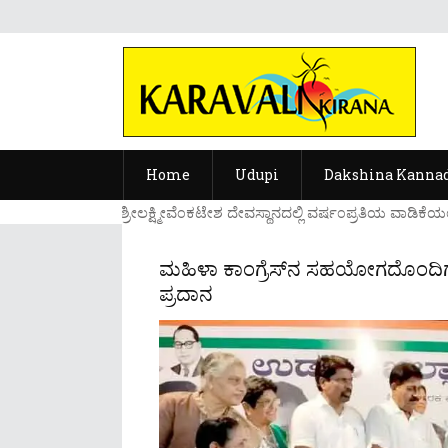
Home
Udupi
Dakshina Kanna
...ಉಡುಪಿಯ ಶ್ರೀಲಕ್ಷ್ಮೀವೆ೦ಕಟೇಶ ದೇವಸ್ಥಾನದಲ್ಲಿ ವರ್ಷ೦ಪ್ರತಿಯ ವಾಡಿಕೆಯ೦ತೆ ನ
ಮಹಿಳಾ ಕಾಂಗ್ರೆಸ್‌ನ ಸಹಯೋಗದೊಂದಿಗೆ ರೋಶ
ಪ್ರದಾನ