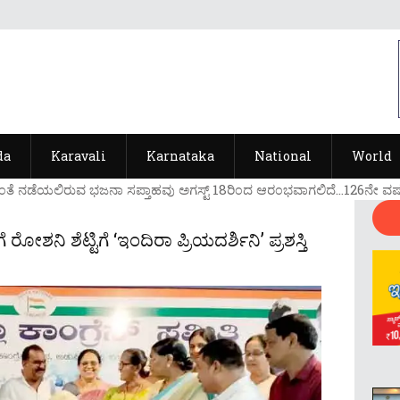
da
Karavali
Karnataka
National
World
ಡೆಯಲಿರುವ ಭಜನಾ ಸಪ್ತಾಹವು ಅಗಸ್ಟ್ 18ರಿ೦ದ ಆರ೦ಭವಾಗಲಿದೆ...126ನೇ ವರ್ಷದ ಭಜನಾ
ನಿ ಶೆಟ್ಟಿಗೆ ‘ಇಂದಿರಾ ಪ್ರಿಯದರ್ಶಿನಿ’ ಪ್ರಶಸ್ತಿ