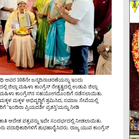
ಂಧಿ ಅವರ 108ನೇ ಜನ್ಮದಿನಾಚರಣೆಯನ್ನು ಇಂದು
್ಲಿ ಜಿಲ್ಲಾ ಮಹಿಳಾ ಕಾಂಗ್ರೆಸ್ ನೇತೃತ್ವದಲ್ಲಿ ಉಡುಪಿ ಜಿಲ್ಲಾ
ಡುಪಿ ಮಹಿಳಾ ಕಾಂಗ್ರೆಸ್‌ನ ಸಹಯೋಗದೊಂದಿಗೆ ನಡೆಸಲಾಯಿತು.
್ಕಳ ಮಕ್ಕಳ ಅಭಿವೃದ್ಧಿಗೆ ಶ್ರಮಿಸಿದ, ಸಮಾಜ ಸೇವೆಯಲ್ಲಿ
‘ಇಂದಿರಾ ಪ್ರಿಯದರ್ಶಿ ಪ್ರಶಸ್ತಿ’ಯನ್ನು ನೀಡಿ
ೇಮಕಾತಿ ಆದೇಶ ಪತ್ರವನ್ನು ಇದೇ ಸಂದರ್ಭದಲ್ಲಿ ನೀಡಲಾಯಿತು.
ೂರು ಪದಾಧಿಕಾರಿಗಳಿಗೆ ಶುಭಹಾರೈಸಿದರು. ರಾಜ್ಯ ಯುವ ಕಾಂಗ್ರೆಸ್