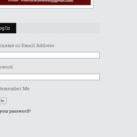
og In
rname or Email Address
sword
Remember Me
 In
 your password?