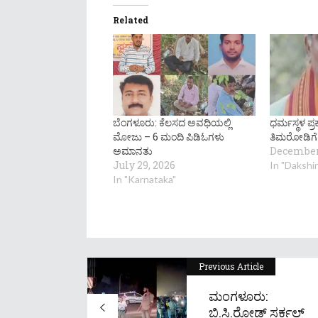
Related
ಬೆಂಗಳೂರು: ಕೆಲಸದ ಅವಧಿಯಲ್ಲಿ
ಧರ್ಮಸ್ಥಳ ಪ್
ಮೋಜು – 6 ಮಂದಿ ಪಿಡಿಓಗಳು
ತಿಮರೋಡಿಗೆ 
ಅಮಾನತು
December 
July 29, 2026
In "Dakshi
In "Karnataka"
Previous Article
ಮಂಗಳೂರು:
ಬಿ.ಸಿ.ರೋಡ್ ಸರ್ಕಲ್