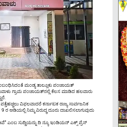
 ಸಂಬಂಧಿಸಿದಂತೆ ಮಂಡ್ಯ ತಾಲ್ಲೂಕು ಪಂಚಾಯತ್
ುವಾಳು ಗ್ರಾಮ ಪಂಚಾಯತ್‌ನಲ್ಲಿ ಕೆಲಸ ಮಾಡಿದ ಹಲವಾರು
ರೆ.
ಪತ್ತೆಹಚ್ಚಲು ವಿಫಲವಾದರೆ ಕರ್ನಾಟಕ ರಾಜ್ಯ ಸಾರ್ವಜನಿಕ
ನ್ 9 ರ ಅಡಿಯಲ್ಲಿ ನಿಮ್ಮ ವಿರುದ್ಧ ದೂರು ದಾಖಲಿಸಲಾಗುವುದು
ೆ” ಎಂಬ ಸುದ್ದಿಯನ್ನು ದಿ ನ್ಯೂ ಇಂಡಿಯನ್ ಎಕ್ಸ್ ಪ್ರೆಸ್