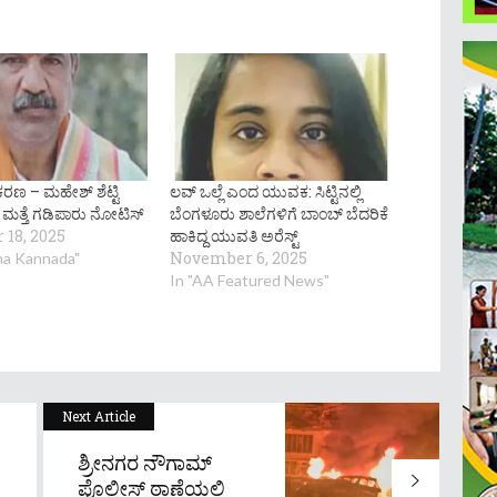
ರಕರಣ – ಮಹೇಶ್ ಶೆಟ್ಟಿ
ಲವ್ ಒಲ್ಲೆ ಎಂದ ಯುವಕ: ಸಿಟ್ಟಿನಲ್ಲಿ
ಮತ್ತೆ ಗಡಿಪಾರು ನೋಟಿಸ್
ಬೆಂಗಳೂರು ಶಾಲೆಗಳಿಗೆ ಬಾಂಬ್ ಬೆದರಿಕೆ
18, 2025
ಹಾಕಿದ್ದ ಯುವತಿ ಅರೆಸ್ಟ್
November 6, 2025
na Kannada"
In "AA Featured News"
Next Article
ಶ್ರೀನಗರ ನೌಗಾಮ್
ಪೊಲೀಸ್ ಠಾಣೆಯಲ್ಲಿ