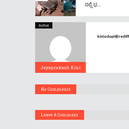
ನಲ್ಲಿ ಭ...
Author
kiniudupi@redif
Jayaprakash Kini
No Comments
Leave A Comment