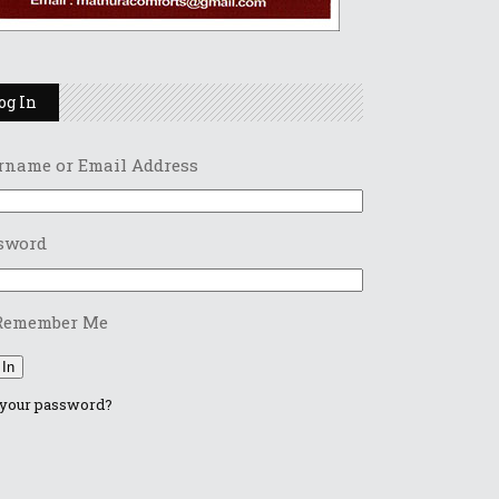
og In
rname or Email Address
sword
Remember Me
 In
 your password?