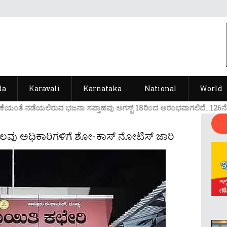
da
Karavali
Karnataka
National
World
ಕೆಯ೦ತೆ ನಡೆಯಲಿರುವ ಭಜನಾ ಸಪ್ತಾಹವು ಅಗಸ್ಟ್ 18ರಿ೦ದ ಆರ೦ಭವಾಗಲಿದೆ...126ನೇ ವರ
ಹಲವು ಅಧಿಕಾರಿಗಳಿಗೆ ಶೋ-ಕಾಸ್ ನೋಟಿಸ್ ಜಾರಿ