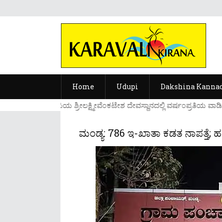
Home
Udupi
Dakshina Kanna
....ಉಡುಪಿಯ ಶ್ರೀಲಕ್ಷ್ಮೀವೆ೦ಕಟೇಶ ದೇವಸ್ಥಾನದಲ್ಲಿ ವರ್ಷ೦ಪ್ರತಿಯ ವಾಡಿ
ಮಂಡ್ಯ: 786 ಇ-ಖಾತಾ ಕಡತ ನಾಪತ್ತೆ; 