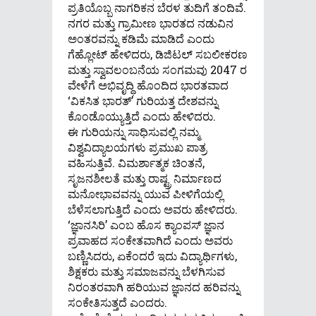
ಪ್ರತಿಯೊಬ್ಬ ನಾಗರಿಕನ ಬೆರಳ ತುದಿಗೆ ತಂದಿವೆ.
ನಗರ ಮತ್ತು ಗ್ರಾಮೀಣ ಭಾರತದ ನಡುವಿನ
ಅಂತರವನ್ನು ಕಡಿಮೆ ಮಾಡಿದೆ ಎಂದು
ಗೆಹ್ಲೋಟ್ ಹೇಳಿದರು, ಡಿಜಿಟಲ್ ಸಬಲೀಕರಣ
ಮತ್ತು ಸ್ವಾವಲಂಬನೆಯ ಸಂಗಮವು 2047 ರ
ವೇಳೆಗೆ ಅಭಿವೃದ್ಧಿ ಹೊಂದಿದ ಭಾರತವಾದ
‘ವಿಕಸಿತ ಭಾರತ್’ ಗುರಿಯತ್ತ ದೇಶವನ್ನು
ಕೊಂಡೊಯ್ಯುತ್ತಿದೆ ಎಂದು ಹೇಳಿದರು.
ಈ ಗುರಿಯನ್ನು ಸಾಧಿಸುವಲ್ಲಿ ನಮ್ಮ
ವಿಶ್ವವಿದ್ಯಾಲಯಗಳು ಪ್ರಮುಖ ಪಾತ್ರ
ವಹಿಸುತ್ತಿವೆ. ವಿಮರ್ಶಾತ್ಮಕ ಚಿಂತನೆ,
ಸೃಜನಶೀಲತೆ ಮತ್ತು ರಾಷ್ಟ್ರ ನಿರ್ಮಾಣದ
ಮನೋಭಾವವನ್ನು ಯುವ ಪೀಳಿಗೆಯಲ್ಲಿ
ಬೆಳೆಸಲಾಗುತ್ತಿದೆ ಎಂದು ಅವರು ಹೇಳಿದರು.
‘ಜ್ಞಾನಸಿರಿ’ ಎಂಬ ಹೊಸ ಕ್ಯಾಂಪಸ್ ಜ್ಞಾನ
ಪ್ರವಾಹದ ಸಂಕೇತವಾಗಿದೆ ಎಂದು ಅವರು
ಬಣ್ಣಿಸಿದರು, ಏಕೆಂದರೆ ಇದು ವಿದ್ಯಾರ್ಥಿಗಳು,
ಶಿಕ್ಷಕರು ಮತ್ತು ಸಮಾಜವನ್ನು ಬೆಳಗಿಸುವ
ನಿರಂತರವಾಗಿ ಹರಿಯುವ ಜ್ಞಾನದ ಹರಿವನ್ನು
ಸಂಕೇತಿಸುತ್ತದೆ ಎಂದರು.