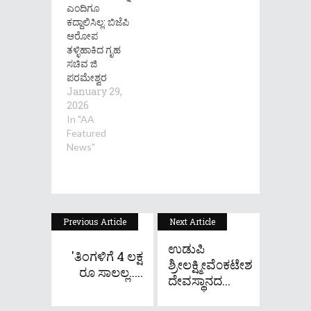
ಎಂದಿಗೂ
ಕದ್ದಾಲಿಸಿಲ್ಲ: ಬಿಜೆಪಿ
ಆರೋಪ
ತಳ್ಳಿಹಾಕಿದ ಗೃಹ
ಸಚಿವ ಜಿ
ಪರಮೇಶ್ವರ
January 29,
2026
In "AA
Featured
News"
Previous Article
Next Article
ಉಡುಪಿ
'ತಿಂಗಳಿಗೆ 4 ಲಕ್ಷ
ಶ್ರೀಲಕ್ಷ್ಮೀವೆ೦ಕಟೇಶ
ರೂ ಸಾಲಲ್ಲ.....
ದೇವಸ್ಥಾನದ...