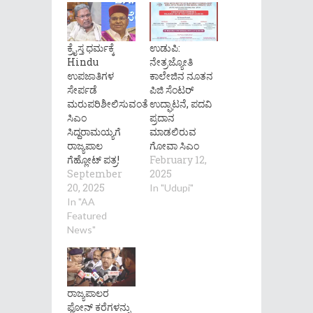
ಕ್ರೈಸ್ತ ಧರ್ಮಕ್ಕೆ
ಉಡುಪಿ:
Hindu
ನೇತ್ರಜ್ಯೋತಿ
ಉಪಜಾತಿಗಳ
ಕಾಲೇಜಿನ ನೂತನ
ಸೇರ್ಪಡೆ
ಪಿಜಿ ಸೆಂಟರ್
ಮರುಪರಿಶೀಲಿಸುವಂತೆ
ಉದ್ಘಾಟನೆ, ಪದವಿ
ಸಿಎಂ
ಪ್ರದಾನ
ಸಿದ್ದರಾಮಯ್ಯಗೆ
ಮಾಡಲಿರುವ
ರಾಜ್ಯಪಾಲ
ಗೋವಾ ಸಿಎಂ
ಗೆಹ್ಲೋಟ್ ಪತ್ರ!
February 12,
September
2025
20, 2025
In "Udupi"
In "AA
Featured
News"
ರಾಜ್ಯಪಾಲರ
ಫೋನ್ ಕರೆಗಳನ್ನು