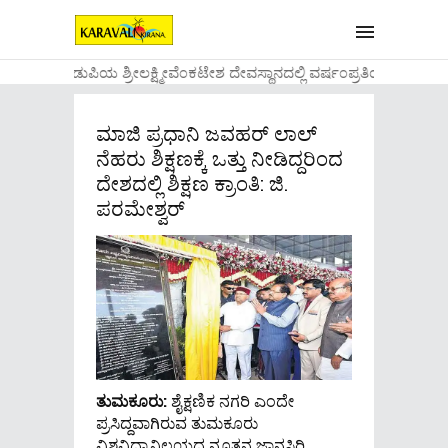
....ಉಡುಪಿಯ ಶ್ರೀಲಕ್ಷ್ಮೀವೆ೦ಕಟೇಶ ದೇವಸ್ಥಾನದಲ್ಲಿ ವರ್ಷ೦ಪ್ರತಿಯ ವಾಡಿಕ
ಮಾಜಿ ಪ್ರಧಾನಿ ಜವಹರ್ ಲಾಲ್
ನೆಹರು ಶಿಕ್ಷಣಕ್ಕೆ ಒತ್ತು ನೀಡಿದ್ದರಿಂದ
ದೇಶದಲ್ಲಿ ಶಿಕ್ಷಣ ಕ್ರಾಂತಿ: ಜಿ.
ಪರಮೇಶ್ವರ್
ತುಮಕೂರು:
ಶೈಕ್ಷಣಿಕ ನಗರಿ ಎಂದೇ
ಪ್ರಸಿದ್ದವಾಗಿರುವ ತುಮಕೂರು
ವಿಶ್ವವಿದ್ಯಾನಿಲಯದ ನೂತನ ಜ್ಞಾನಸಿರಿ