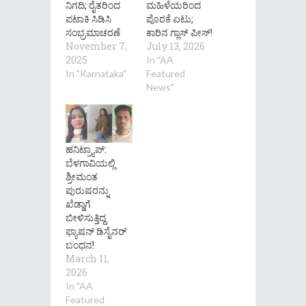
ನಿಗದಿ; ರೈತರಿಂದ
ಮಹಿಳೆಯರಿಂದ
ಪಟಾಕಿ ಸಿಡಿಸಿ
ಪೊರಕೆ ಏಟು;
ಸಂಭ್ರಮಾಚರಣೆ
ಕಾರಿನ ಗ್ಲಾಸ್ ಪೀಸ್!
November 7,
July 13, 2026
2025
In "AA
In "Karnataka"
Featured
News"
ಹನಿಟ್ರ್ಯಾಪ್‌:
ಬೆಳಗಾವಿಯಲ್ಲಿ
ಶ್ರೀಮಂತ
ಪುರುಷರನ್ನು
ಖೆಡ್ಡಾಗೆ
ಬೀಳಿಸುತ್ತಿದ್ದ
ಫ್ಯಾಷನ್‌ ಡಿಸೈನರ್‌
ಬಂಧನ!
March 11,
2026
In "AA
Featured