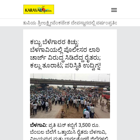
....ಉಡುಪಿಯ ಶ್ರೀಲಕ್ಷ್ಮೀವೆ೦ಕಟೇಶ ದೇವಸ್ಥಾನದಲ್ಲಿ ವರ್ಷ೦ಪ್ರತಿಯ ವಾಡಿಕೆ
ಕಬ್ಬು ಬೆಳೆಗಾರರ ಕಿಚ್ಚು:
ಬೆಳಗಾವಿಯಲ್ಲಿ ಪೊಲೀಸರ ಲಾಠಿ
ಚಾರ್ಜ್ ವಿರುದ್ಧ ಸಿಡಿದೆದ್ದ ರೈತರು;
ಕಲ್ಲು ತೂರಾಟ; ಪರಿಸ್ಥಿತಿ ಉದ್ವಿಗ್ನ!
ಬೆಳಗಾವಿ:
ಪ್ರತಿ ಟನ್ ಕಬ್ಬಿಗೆ 3,500 ರೂ.
ಬೆಂಬಲ ಬೆಲೆಗೆ ಒತ್ತಾಯಿಸಿ ರೈತರು ಬೆಳಗಾವಿ,
ವಿಜಯಪುರ ಮತ್ತು ಬಾಗಲಕೋಟೆ ಜಿಲ್ಲೆಗಳಲ್ಲಿ