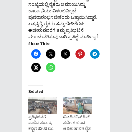
ಸಂಖ್ಯೆಯಲ್ಲಿ ರೈತರು ಜಮಾಯಿಸಿದ್ದು
ಕಾರ್ಖಾನೆಯು ವಿಳಂಬವಿಲ್ಲದೆ
ಪುನರಾರಂಭಿಸಬೇಕೆಂದು ಒತ್ತಾಯಿಸಿದ್ದಾರೆ.
ಏತನ್ಮಧ್ಯೆ, ರೈತರು ತಮ್ಮ ಬೇಡಿಕೆಗಳು
ಈಡೇರುವವರೆಗೆ ತಮ್ಮ ಪ್ರತಿಭಟನೆ
ಮುಂದುವರಿಸುವುದಾಗಿ ಪ್ರತಿಜ್ಞೆ ಮಾಡಿದ್ದಾರೆ.
Share This:
Related
ಪ್ರತಿಭಟನೆಗೆ
ಬಿಡದಿ ಟೌನ್ ಶಿಪ್:
ಮಣಿದ ಸರ್ಕಾರ;
ಸರ್ವೇಗೆ ಬಂದ
ಕಬ್ಬಿಗೆ 3300 ರೂ.
ಅಧಿಕಾರಿಗಳಿಗೆ ರೈತ