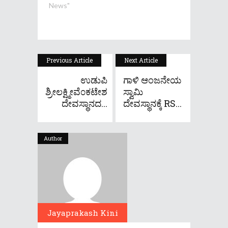
News"
Previous Article
Next Article
ಉಡುಪಿ
ಗಾಳಿ ಆಂಜನೇಯ
ಶ್ರೀಲಕ್ಷ್ಮೀವೆ೦ಕಟೇಶ
ಸ್ವಾಮಿ
ದೇವಸ್ಥಾನದ...
ದೇವಸ್ಥಾನಕ್ಕೆ RS...
Author
Jayaprakash Kini