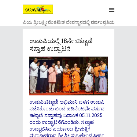
....ಉಡುಪಿಯ ಶ್ರೀಲಕ್ಷ್ಮೀವೆ೦ಕಟೇಶ ದೇವಸ್ಥಾನದಲ್ಲಿ ವರ್ಷ೦ಪ್ರತಿಯ ವಾಡಿಕೆಯ
ಉಡುಪಿಯಲ್ಲಿ 18ನೇ ಚಿಟ್ಟಾಣಿ
ಸಪ್ತಾಹ ಉದ್ಘಾಟನೆ
ಉಡುಪಿ:ಚಿಟ್ಟಾಣಿ ಅಭಿಮಾನಿ ಬಳಗ ಉಡುಪಿ
ನಡೆಸಿಕೊಂಡು ಬಂದ ಹದಿನೆಂಟನೇ ವರ್ಷದ
ಚಿಟ್ಟಾಣಿ ಸಪ್ತಾಹವು ದಿನಾಂಕ 05.11.2025
ರಂದು ಉದ್ಘಾಟನೆಗೊಂಡಿತು. ಸಪ್ತಾಹ
ಉದ್ಘಾಟಿಸಿದ ಪರ್ಯಾಯ ಶ್ರೀಪುತ್ತಿಗೆ
ಮಠಾಧೀಶರಾದ ಶ್ರೀ ಶ್ರೀ ಸುಗುಣೇಂದ್ರತೀರ್ಥ