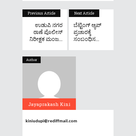
Previous Article
Next Article
ಉಡುಪಿ ನಗರ
ಬೆಟ್ಟಿಂಗ್ ಆ್ಯಪ್
ಠಾಣೆ ಪೊಲೀಸ್
ಪ್ರಚಾರಕ್ಕೆ
ನಿರೀಕ್ಷಕ ಮಂಜ...
ಸಂಬಂಧಿಸ...
Author
Jayaprakash Kini
kiniudupi@rediffmail.com