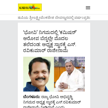
....ಉಡುಪಿಯ ಶ್ರೀಲಕ್ಷ್ಮೀವೆ೦ಕಟೇಶ ದೇವಸ್ಥಾನದಲ್ಲಿ ವರ್ಷ೦ಪ್ರತಿಯ ವಾಡಿಕ
‘ಭೋವಿ’ ನಿಗಮದಲ್ಲಿ ‘ಕಮಿಷನ್’
ಆರೋಪ ಬೆನ್ನಲ್ಲೇ ಮೊದಲ
ತಲೆದಂಡ: ಅಧ್ಯಕ್ಷ ಸ್ಥಾನಕ್ಕೆ ಎಸ್.
ರವಿಕುಮಾರ್ ರಾಜೀನಾಮೆ
ಬೆಂಗಳೂರು:
ರಾಜ್ಯ ಭೋವಿ ಅಭಿವೃದ್ಧಿ
ನಿಗಮದ ಅಧ್ಯಕ್ಷ ಸ್ಥಾನಕ್ಕೆ ಎಸ್.ರವಿಕುಮಾರ್
ರಾಜೀನಾಮೆ ನೀಡಿದ್ದಾರೆ ಎಂದು