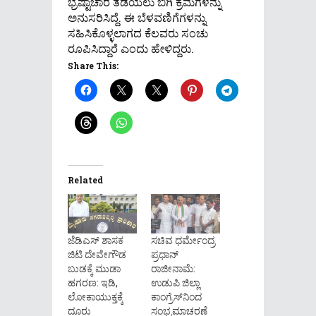
ಭ್ರಷ್ಟಾಚಾರ ತಡೆಯಲು ಬಿಗಿ ಕ್ರಮಗಳನ್ನು
ಅನುಸರಿಸಿದ್ದೆ. ಈ ಬೆಳವಣಿಗೆಗಳನ್ನು
ಸಹಿಸಿಕೊಳ್ಳಲಾಗದ ಕೆಲವರು ಸಂಚು
ರೂಪಿಸಿದ್ದಾರೆ ಎಂದು ಹೇಳಿದ್ದರು.
Share This:
Related
ಜೆಡಿಎಸ್ ಶಾಸಕ
ಸಚಿವ ಧರ್ಮೇಂದ್ರ
ಜಿಟಿ ದೇವೇಗೌಡ
ಪ್ರಧಾನ್
ಬುಡಕ್ಕೆ ಮುಡಾ
ರಾಜೀನಾಮೆ:
ಹಗರಣ: ಇಡಿ,
ಉಡುಪಿ ಜಿಲ್ಲಾ
ಲೋಕಾಯುಕ್ತಕ್ಕೆ
ಕಾಂಗ್ರೆಸ್‌ನಿಂದ
ದೂರು
ಸಂಭ್ರಮಾಚರಣೆ