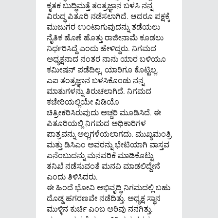
ಕೃತಕ ಬುದ್ಧಿಮತ್ತೆ ತಂತ್ರಜ್ಞಾನ ಬಳಸಿ ನನ್ನ
ವಿರುದ್ಧ ಪಿತೂರಿ ನಡೆಸಲಾಗಿದೆ. ಆದರೂ ಪಕ್ಷಕ್ಕೆ
ಮುಜುಗರ ಉಂಟಾಗುವುದನ್ನು ತಡೆಯಲು
ನೈತಿಕ ಹೊಣೆ ಹೊತ್ತು ರಾಜೀನಾಮೆ ಕೂಡಲು
ನಿರ್ಧರಿಸಿದ್ದೆ ಎಂದು ಹೇಳಿದ್ದರು. ನಿಗಮದ
ಅಧ್ಯಕ್ಷನಾದ ನಂತರ ನಾನು ಯಾರ ಬಳಿಯೂ
ಕಮೀಷನ್‌ ಪಡೆದಿಲ್ಲ. ಯಾರಿಗೂ ಕೊಟ್ಟಿಲ್ಲ.
ಎಐ ತಂತ್ರಜ್ಞಾನ ಬಳಸಿಕೊಂಡು ನನ್ನ
ಮಾತುಗಳನ್ನು ತಿರುಚಲಾಗಿದೆ. ನಿಗಮದ
ಕಚೇರಿಯಲ್ಲಿಯೇ ವಿಡಿಯೊ
ಚಿತ್ರೀಕರಿಸಿರುವುದು ಅಚ್ಚರಿ ಮೂಡಿಸಿದೆ. ಈ
ಪಿತೂರಿಯಲ್ಲಿ ನಿಗಮದ ಅಧಿಕಾರಿಗಳ
ಪಾತ್ರವನ್ನು ಅಲ್ಲಗಳೆಯಲಾಗದು. ಮುಖ್ಯಮಂತ್ರಿ
ಮತ್ತು ಡಿಸಿಎಂ ಅವರನ್ನು ಭೇಟಿಯಾಗಿ ವಾಸ್ತವ
ಏನೆಂಬುದನ್ನು ಮನವರಿಕೆ ಮಾಡಿಕೊಟ್ಟು
ತನಿಖೆ ನಡೆಸುವಂತೆ ಮನವಿ ಮಾಡಲಿದ್ದೇನೆ
ಎಂದು ತಿಳಿಸಿದರು.
ಈ ಹಿಂದೆ ಭೋವಿ ಅಭಿವೃದ್ಧಿ ನಿಗಮದಲ್ಲಿ ಬಹು
ದೊಡ್ಡ ಹಗರಣವೇ ನಡೆದಿತ್ತು. ಅಧ್ಯಕ್ಷ ಸ್ಥಾನ
ಮುಳ್ಳಿನ ಕುರ್ಚಿ ಎಂಬ ಅರಿವು ನನಗಿತ್ತು.