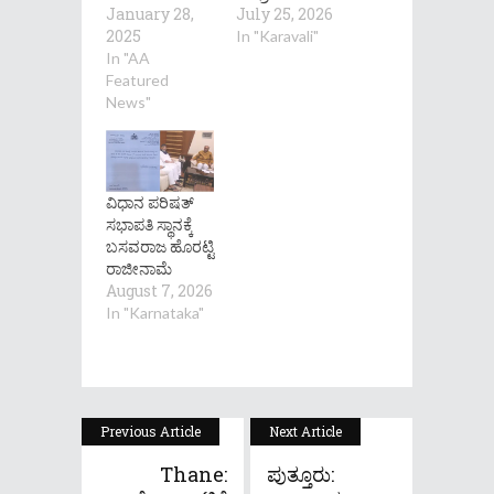
January 28,
July 25, 2026
2025
In "Karavali"
In "AA
Featured
News"
ವಿಧಾನ ಪರಿಷತ್
ಸಭಾಪತಿ ಸ್ಥಾನಕ್ಕೆ
ಬಸವರಾಜ ಹೊರಟ್ಟಿ
ರಾಜೀನಾಮೆ
August 7, 2026
In "Karnataka"
Previous Article
Next Article
Thane:
ಪುತ್ತೂರು: