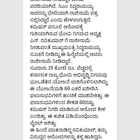
ವರದಿಯಾಗಿದೆ. ಸಿಎಂ ಸಿದ್ದರಾಮಯ್ಯ
ಅವರನ್ನು ಭೇಟಿಯಾಗಿ ರಾಜಿನಾಮೆ ಪತ್ರ
ಸಲ್ಲಿಸಿದ್ದಾರೆ ಎಂದು ಹೇಳಲಾಗುತ್ತಿದೆ.
ಕಮಿಷನ್ ವಸೂಲಿ ಆರೋಪಕ್ಕೆ
ಗುರಿಯಾಗಿರುವ ಭೋವಿ ನಿಗಮದ ಅಧ್ಯಕ್ಷ
ಎಸ್. ರವಿಕುಮಾರ್ ಗೆ ರಾಜೀನಾಮೆ
ನೀಡುವಂತೆ ಮುಖ್ಯಮಂತ್ರಿ ಸಿದ್ದರಾಮಯ್ಯ
ಸೂಚನೆ ನೀಡಿದ್ದು ಈ ಹಿನ್ನೆಲೆಯಲ್ಲಿ ಅವರು
ರಾಜೀನಾಮೆ ನೀಡಿದ್ದಾರೆ.
ಸುಮಾರು 15 ಕೋಟಿ ರೂ. ವೆಚ್ಚದಲ್ಲಿ
ಕರ್ನಾಟಕ ರಾಜ್ಯ ಭೋವಿ ಅಭಿವೃದ್ಧಿ ನಿಗಮವು
ಭೂಒಡೆತನ ಯೋಜನೆ ಜಾರಿಗೊಳಿಸಲಾಗಿದ್ದು
ಈ ಯೋಜನೆಯಡಿ 60 ಎಕರೆ ಖರೀದಿಸಿ
ಫಲಾನುಭವಿಗಳಿಗೆ ಹಂಚಿಕೆ ಮಾಡಬೇಕಿತ್ತು. ಈ
ಫಲಾನುಭವಿಗಳಿಂದ ಶೇಕಡ 60ರಷ್ಟು
ಕಮಿಷನ್ ನಿಗದಿ ಮಾಡಿರುವ ಆರೋಪ ಕೇಳಿ
ಬಂದಿತ್ತು. ಈ ಕುರಿತ ವಿಡಿಯೋವೊಂದು
ವೈರಲ್ ಆಗಿತ್ತು.
ಈ ಹಿಂದೆ ಮಾತನಾಡಿದ್ದ ರವಿಕುಮಾರ್, ತಮ್ಮ
ವಿರುದ್ಧದ ಆರೋಪಗಳನ್ನು ತಳ್ಳಿ ಹಾಕಿದ್ದರು.