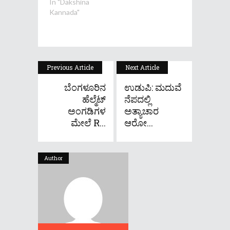
In "Dakshina
Kannada"
Previous Article
Next Article
ಬೆಂಗಳೂರಿನ
ಉಡುಪಿ: ಮದುವೆ
ಹೆಲ್ಮೆಟ್​
ನೆಪದಲ್ಲಿ
ಅಂಗಡಿಗಳ
ಅತ್ಯಾಚಾರ
ಮೇಲೆ R...
ಆರೋ...
Author