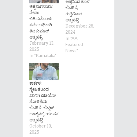
ಆಪ್ತನಿಂದ ಕೊಲೆ
ಚಿಕ್ಕಮಗಳೂರು:
ಬೆದರಿಕೆ,
ನೇಣು
ಗುತ್ತಿಗೆದಾರ
ಬಿಗಿದುಕೊಂಡು‌
ಆತ್ಮಹತ್ಯೆ!
ಸರ್ವೆ ಅಧಿಕಾರಿ
December 26,
ಶಿವಕುಮಾರ್‌
2024
ಆತ್ಮಹತ್ಯೆ
In "AA
February 13,
Featured
2025
News"
In "Karnataka"
ಕಾರ್ಕಳ:
ಸ್ನೇಹಿತರಿಂದ
ಖಾಸಗಿ ವಿಡಿಯೋ
ಸೋರಿಕೆಯ
ಬೆದರಿಕೆ- ಬೆಳ್ಮಣ್
ಲಾಡ್ಜ್‌ನಲ್ಲಿ ಯುವಕ
ಆತ್ಮಹತ್ಯೆ!
October 10,
2025