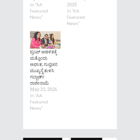
2025
In "AA
Featured
In "AA
News"
Featured
News"
ಟ್ರಂಪ್ ಆಡಳಿತಕ್ಕೆ
ಮತ್ತೊಂದು
ಆಘಾತ; ಗುಪ್ತಚರ
ಮುಖ್ಯಸ್ಥೆ ತುಳಸಿ
ಗಬ್ಬಾರ್ಡ್
ರಾಜೀನಾಮೆ
May 23, 2026
In "AA
Featured
News"