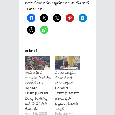
ಏಂಜಲೀಸ್‌ ನಗರ ಅಕ್ಷರಶಃ ನಲುಗಿ ಹೋಗಿದೆ.
Share This:
Related
‘ಇದು ಆರ್ಥಿಕ
ಕೆನಡಾ, ಮೆಕ್ಸಿಕೊ,
ಹುಚ್ಚುತನ’,’ಅಮೆರಿಕ
ಚೀನಾ ಮೇಲೆ
ವಿನಾಶದ ನೀತಿ’:
ಸುಂಕ ವಿಧಿಸಿದ
Donald
Donald
Trump ಆಡಳಿತ
Trump ಸರ್ಕಾರ:
ವಿರುದ್ಧ ತಿರುಗಿಬಿದ್ದ
ಹಣದುಬ್ಬರ-
ಜನ, ಬೀದಿಗಿಳಿದು
ವ್ಯಾಪಾರ ಸಂಘರ್ಷ
ಹೋರಾಟ
ಸಾಧ್ಯತೆ
April 6, 2025
February 2,