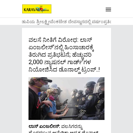
....ಉಡುಪಿಯ ಶ್ರೀಲಕ್ಷ್ಮೀವೆ೦ಕಟೇಶ ದೇವಸ್ಥಾನದಲ್ಲಿ ವರ್ಷ೦ಪ್ರತಿಯ ವಾಡಿಕ
ವಲಸೆ ನೀತಿಗೆ ವಿರೋಧ: ಲಾಸ್
ಏಂಜಲೀಸ್’ನಲ್ಲಿ ಹಿಂಸಾಚಾರಕ್ಕೆ
ತಿರುಗಿದ ಪ್ರತಿಭಟನೆ; ಹೆಚ್ಚುವರಿ
2,000 ನ್ಯಾಷನಲ್ ಗಾರ್ಡ್’ಗಳ
ನಿಯೋಜಿಸಿದ ಡೊನಾಲ್ಡ್ ಟ್ರಂಪ್..!
ಲಾಸ್‌ ಏಂಜಲೀಸ್‌:
ವಲಸಿಗರನ್ನು
ಹೊರದಬ್ಬುವ ಅಮೆರಿಕಾ ಅಧ್ಯಕ್ಷ ಡೊನಾಲ್ಡ್