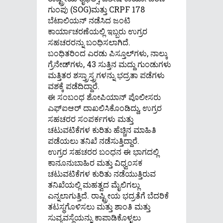
ಗುಂಪು (SOG)ಮತ್ತು CRPF 178
ಬೆಟಾಲಿಯನ್ ನಡೆಸಿದ ಜಂಟಿ
ಕಾರ್ಯಾಚರಣೆಯಲ್ಲಿ ಇಬ್ಬರು ಉಗ್ರರ
ಸಹಚರರನ್ನು ಬಂಧಿಸಲಾಗಿದೆ.
ಬಂಧಿತರಿಂದ ಎರಡು ಪಿಸ್ತೂಲ್‌ಗಳು, ನಾಲ್ಕು
ಗ್ರೆನೇಡ್‌ಗಳು, 43 ಸುತ್ತಿನ ಮದ್ದು ಗುಂಡುಗಳು
ಮತ್ತಿತರ ಶಸ್ತ್ರಾಸ್ತ್ರಗಳನ್ನು ಭದ್ರತಾ ಪಡೆಗಳು
ವಶಕ್ಕೆ ಪಡೆದಿದ್ದಾರೆ.
ಈ ಸಂಬಂಧ ಶೋಪಿಯಾನ್ ಪೊಲೀಸರು
ಎಫ್‌ಐಆರ್ ದಾಖಲಿಸಿಕೊಂಡಿದ್ದು, ಉಗ್ರರ
ಸಹಚರರ ಸಂಪರ್ಕಗಳು ಮತ್ತು
ಚಟುವಟಿಕೆಗಳ ಕುರಿತು ಹೆಚ್ಚಿನ ಮಾಹಿತಿ
ಪಡೆಯಲು ತನಿಖೆ ನಡೆಸುತ್ತಿದ್ದಾರೆ.
ಉಗ್ರರ ಸಹಚರರ ಬಂಧನ ಈ ಭಾಗದಲ್ಲಿ
ಕಾನೂನುಬಾಹಿರ ಮತ್ತು ವಿಧ್ವಂಸಕ
ಚಟುವಟಿಕೆಗಳ ಕುರಿತು ನಡೆಯುತ್ತಿರುವ
ತನಿಖೆಯಲ್ಲಿ ಮಹತ್ವದ ಮೈಲಿಗಲ್ಲು
ಎನ್ನಲಾಗುತ್ತಿದೆ. ರಾಷ್ಟ್ರೀಯ ಭದ್ರತೆಗೆ ಬೆದರಿಕೆ
ತಟಸ್ಥಗೊಳಿಸಲು ಮತ್ತು ಶಾಂತಿ ಮತ್ತು
ಸುವ್ಯವಸ್ಥೆಯನ್ನು ಕಾಪಾಡಿಕೊಳ್ಳಲು