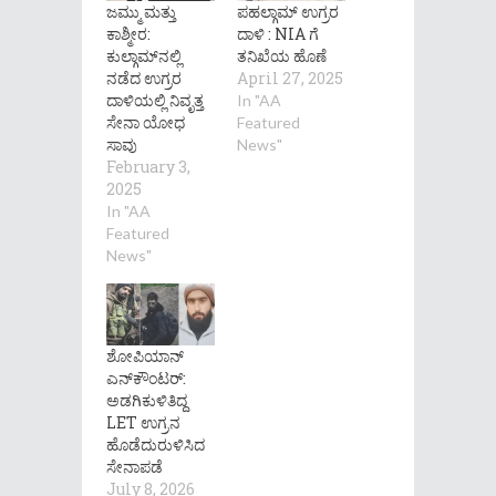
ಜಮ್ಮು ಮತ್ತು
ಪಹಲ್ಗಾಮ್‌ ಉಗ್ರರ
ಕಾಶ್ಮೀರ:
ದಾಳಿ : NIA ಗೆ
ಕುಲ್ಗಾಮ್‌ನಲ್ಲಿ
ತನಿಖೆಯ ಹೊಣೆ
ನಡೆದ ಉಗ್ರರ
April 27, 2025
ದಾಳಿಯಲ್ಲಿ ನಿವೃತ್ತ
In "AA
ಸೇನಾ ಯೋಧ
Featured
ಸಾವು
News"
February 3,
2025
In "AA
Featured
News"
ಶೋಪಿಯಾನ್‌
ಎನ್‌ಕೌಂಟರ್‌:
ಅಡಗಿಕುಳಿತಿದ್ದ
LET ಉಗ್ರನ
ಹೊಡೆದುರುಳಿಸಿದ
ಸೇನಾಪಡೆ
July 8, 2026