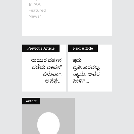
In "AA
Featured
News"
Previous Article
Next Article
ರಾಯರ ದರ್ಶನ
ಇದು
ಪಡೆದು ವಾಪಸ್​
ಪ್ರತೀಕಾರವಲ್ಲ,
ಬರುವಾಗ
ನ್ಯಾಯ..ಅವರ
ಅಪಘ...
ಪೀಳಿಗ...
Author