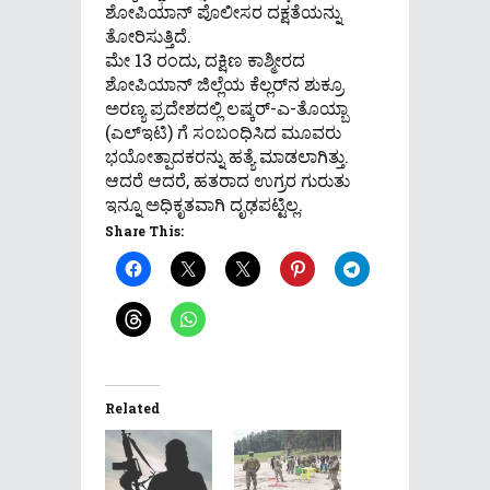
ಶೋಪಿಯಾನ್ ಪೊಲೀಸರ ದಕ್ಷತೆಯನ್ನು
ತೋರಿಸುತ್ತಿದೆ.
ಮೇ 13 ರಂದು, ದಕ್ಷಿಣ ಕಾಶ್ಮೀರದ
ಶೋಪಿಯಾನ್ ಜಿಲ್ಲೆಯ ಕೆಲ್ಲರ್‌ನ ಶುಕ್ರೂ
ಅರಣ್ಯ ಪ್ರದೇಶದಲ್ಲಿ ಲಷ್ಕರ್-ಎ-ತೊಯ್ಬಾ
(ಎಲ್‌ಇಟಿ) ಗೆ ಸಂಬಂಧಿಸಿದ ಮೂವರು
ಭಯೋತ್ಪಾದಕರನ್ನು ಹತ್ಯೆ ಮಾಡಲಾಗಿತ್ತು.
ಆದರೆ ಆದರೆ, ಹತರಾದ ಉಗ್ರರ ಗುರುತು
ಇನ್ನೂ ಅಧಿಕೃತವಾಗಿ ದೃಢಪಟ್ಟಿಲ್ಲ.
Share This:
Related