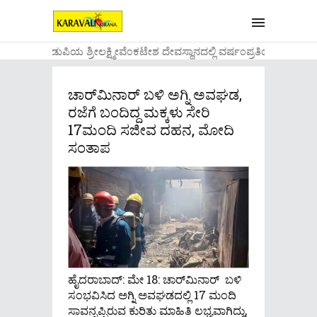
....ಉಡುಪಿಯ ಶ್ರೀಲಕ್ಷ್ಮೀವೆ೦ಕಟೇಶ ದೇವಸ್ಥಾನದಲ್ಲಿ ವರ್ಷ೦ಪ್ರತಿಯ ವಾಡಿಕ
ಚಾರ್​ಮಿನಾರ್​ ಬಳಿ ಅಗ್ನಿ ಅವಘಡ,
ರಜೆಗೆ ಬಂದಿದ್ದ ಮಕ್ಕಳು ಸೇರಿ
17ಮಂದಿ ಸಜೀವ ದಹನ, ಮೋದಿ
ಸಂತಾಪ
ಹೈದರಾಬಾದ್: ಮೇ 18: ಚಾರ್​ಮಿನಾರ್ ಬಳಿ
ಸಂಭವಿಸಿದ ಅಗ್ನಿ ಅವಘಡದಲ್ಲಿ 17 ಮಂದಿ
ಸಾವನ್ನಪ್ಪಿರುವ ಕುರಿತು ಮಾಹಿತಿ ಲಭ್ಯವಾಗಿದ್ದು,