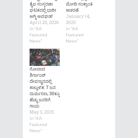
ತೈಲ ಸಂಸ್ಕರಣಾ
ಮೋದಿ ಸಂಕ್ರಾಂತಿ
ಘಟಕದಲ್ಲಿ ಭಾರೀ
ಆಚರಣೆ
ಅಗ್ನಿ ಅವಘಡ!
January 14,
April 20, 2026
2025
In "AA
In "AA
Featured
Featured
News"
News"
ಗೋವಾದ
ಶಿರ್ಗಾಂವ್‌​​​
ದೇವಸ್ಥಾನದಲ್ಲಿ
ಕಾಲ್ತುಳಿತ: 7 ಜನ
ದುರ್ಮರಣ, 30ಕ್ಕೂ
ಹೆಚ್ಚು ಜನರಿಗೆ
ಗಾಯ
May 3, 2025
In "AA
Featured
News"