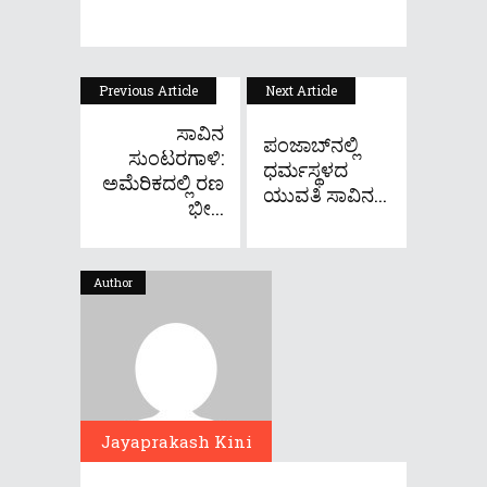
Previous Article
Next Article
ಸಾವಿನ
ಪಂಜಾಬ್​ನಲ್ಲಿ
ಸುಂಟರಗಾಳಿ:
ಧರ್ಮಸ್ಥಳದ
ಅಮೆರಿಕದಲ್ಲಿ ರಣ
ಯುವತಿ ಸಾವಿನ...
ಭೀ...
Author
Jayaprakash Kini