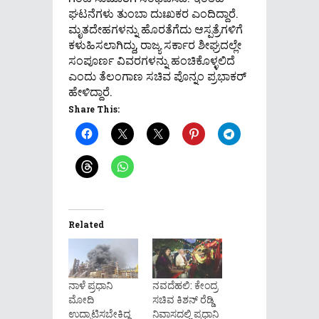
ಘಟನೆಗಳು ತುಂಬಾ ದುಃಖಕರ ಎಂದಿದ್ದಾರೆ.
ಮೃತದೇಹಗಳನ್ನು ಹೊರತೆಗೆದು ಆಸ್ಪತ್ರೆಗಳಿಗೆ
ಕಳುಹಿಸಲಾಗಿದ್ದು, ರಾಜ್ಯ ಸರ್ಕಾರ ಶೀಘ್ರದಲ್ಲೇ
ಸಂಪೂರ್ಣ ವಿವರಗಳನ್ನು ಹಂಚಿಕೊಳ್ಳಲಿದೆ
ಎಂದು ತೆಲಂಗಾಣ ಸಚಿವ ಪೊನ್ನಂ ಪ್ರಭಾಕರ್
ಹೇಳಿದ್ದಾರೆ.
Share This:
Related
ನಾಳೆ ಪ್ರಧಾನಿ
ನವದೆಹಲಿ: ಕೇಂದ್ರ
ಮೋದಿ
ಸಚಿವ ಕಿಶನ್ ರೆಡ್ಡಿ
ಉದ್ಘಾಟಿಸಬೇಕಿದ್ದ
ನಿವಾಸದಲ್ಲಿ ಪ್ರಧಾನಿ