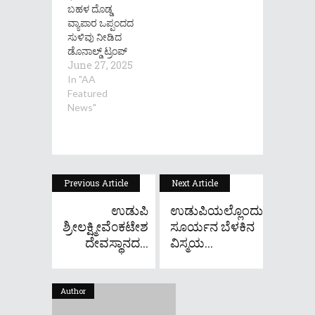
ಬಹಳ ದೊಡ್ಡ
ವ್ಯಾಪಾರ ಒಪ್ಪಂದದ
ಸುಳಿವು ನೀಡಿದ
ಡೊನಾಲ್ಡ್ ಟ್ರಂಪ್
June 27, 2025
In "AA
Featured
News"
Previous Article
Next Article
ಉಡುಪಿ
ಉಡುಪಿಯಲ್ಲೊಂದು
ಶ್ರೀಲಕ್ಷ್ಮೀವೆ೦ಕಟೇಶ
ಸೂರ್ಯನ ಬೆಳಕಿನ
ದೇವಸ್ಥಾನದ...
ವಿಸ್ಮಯ...
Author