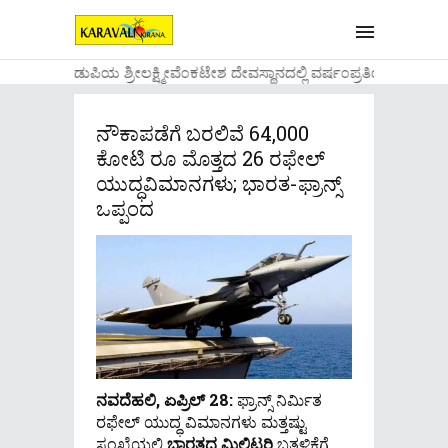
....ಉಡುಪಿಯ ಶ್ರೀಲಕ್ಷ್ಮೀವೆ೦ಕಟೇಶ ದೇವಸ್ಥಾನದಲ್ಲಿ ವರ್ಷ೦ಪ್ರತಿಯ ವಾಡಿಕ
ನೌಕಾಪಡೆಗೆ ಬರಲಿವೆ 64,000
ಕೋಟಿ ರೂ ಮೊತ್ತದ 26 ರಫೇಲ್
ಯುದ್ಧವಿಮಾನಗಳು; ಭಾರತ-ಫ್ರಾನ್ಸ್
ಒಪ್ಪಂದ
ನವದೆಹಲಿ, ಏಪ್ರಿಲ್ 28:
ಫ್ರಾನ್ಸ್ ನಿರ್ಮಿತ
ರಫೇಲ್ ಯುದ್ಧ ವಿಮಾನಗಳು ಮತ್ತಷ್ಟು
ಸಂಖ್ಯೆಯಲ್ಲಿ
ಭಾರತದ ಮಿಲಿಟರಿ
ಬತ್ತಳಿಕೆಗೆ