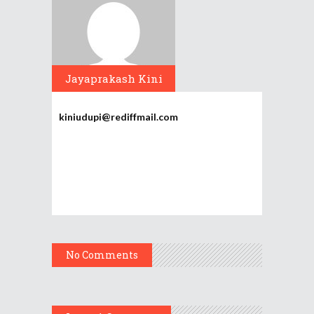
Jayaprakash Kini
kiniudupi@rediffmail.com
No Comments