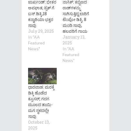
ಜಾರ್ಖಂಡ್: ಭೀಕರ
ನಾಸಿಕ್: ಕಬ್ಬಿಣದ
ಅಪಘಾತ; ಟ್ರಕ್ ಗೆ
ರಾಡ್​ಗಳನ್ನು
ಬಸ್ ಡಿಕ್ಕಿ,18
ಸಾಗಿಸುತ್ತಿದ್ದ ಲಾರಿಗೆ
ಕನ್ವಾರಿಯಾ ಭಕ್ತರ
ಟೆಂಪೋ ಡಿಕ್ಕಿ, 8
ಸಾವು
ಮಂದಿ ಸಾವು,
July 29, 2025
ಹಲವರಿಗೆ ಗಾಯ
January 13,
In "AA
2025
Featured
News"
In "AA
Featured
News"
ಧಾರವಾಡ: ಮರಕ್ಕೆ
ಡಿಕ್ಕಿ ಹೊಡೆದ
ಕ್ರೂಸರ್; ಗದಗ
ಮೂಲದ ತಾಯಿ-
ಮಗ ಸ್ಥಳದಲ್ಲೇ
ಸಾವು
October 13,
2025