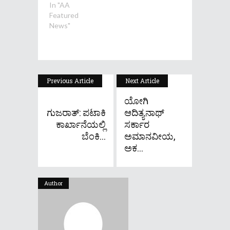
In "AA
Featured
News"
Previous Article
Next Article
ಯೋಗಿ
ಗುಜರಾತ್: ಪಟಾಕಿ
ಆದಿತ್ಯನಾಥ್
ಕಾರ್ಖಾನೆಯಲ್ಲಿ
ಸರ್ಕಾರ
ಬೆಂಕಿ...
ಅಮಾನವೀಯ,
ಅಕ...
Author