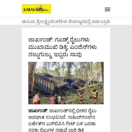
....ಉಡುಪಿಯ ಶ್ರೀಲಕ್ಷ್ಮೀವೆ೦ಕಟೇಶ ದೇವಸ್ಥಾನದಲ್ಲಿ ವರ್ಷ೦ಪ್ರತಿಯ ವಾಡಿಕ
ಜಾರ್ಖಂಡ್: ಗೂಡ್ಸ್​ ರೈಲುಗಳು
ಮುಖಾಮುಖಿ ಡಿಕ್ಕಿ; ಎಂಜಿನ್​ಗಳು
ನಜ್ಜುಗುಜ್ಜು, ಇಬ್ಬರು ಸಾವು
ಜಾರ್ಖಂಡ್
: ಜಾರ್ಖಂಡ್​ನಲ್ಲಿ ಭೀಕರ ರೈಲು
ಅಪಘಾತ ಸಂಭವಿಸಿದೆ. ಸಾಹಿಬ್​ಗಂಜ್​ನ
ಬರ್ಹೆತ್​ನ ಎನ್‌ಟಿಪಿಸಿ ಗೇಟ್ ಬಳಿ ಎರಡು
ಸರಕು ರೈಲುಗಳ ನಡುವೆ ಭಾರಿ ಡಿಕ್ಕಿ