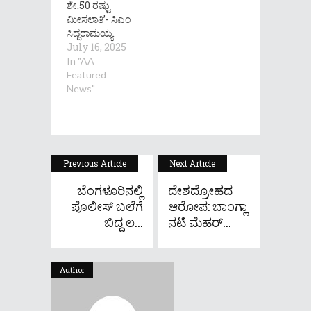
ಶೇ.50 ರಷ್ಟು
ಮೀಸಲಾತಿ’- ಸಿಎಂ
ಸಿದ್ದರಾಮಯ್ಯ
July 16, 2025
In "AA
Featured
News"
Previous Article
Next Article
ಬೆಂಗಳೂರಿನಲ್ಲಿ
ದೇಶದ್ರೋಹದ
ಪೊಲೀಸ್ ಬಲೆಗೆ
ಆರೋಪ: ಬಾಂಗ್ಲಾ
ಬಿದ್ದ ಲ...
ನಟಿ ಮೆಹರ್...
Author